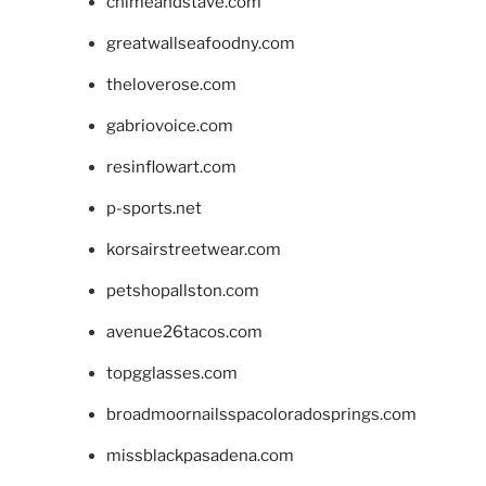
chimeandstave.com
greatwallseafoodny.com
theloverose.com
gabriovoice.com
resinflowart.com
p-sports.net
korsairstreetwear.com
petshopallston.com
avenue26tacos.com
topgglasses.com
broadmoornailsspacoloradosprings.com
missblackpasadena.com