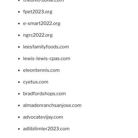
theblvd-boise.com
fpet2023.org
e-smart2022.org
ngrc2022.org
leesfamilyfoods.com
lewis-lewis-cpas.com
eleontennis.com
cyetus.com
bradfordshops.com
almadenranchsanjose.com
advocatevijay.com
adlibilimler2023.com