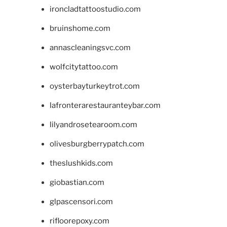
ironcladtattoostudio.com
bruinshome.com
annascleaningsvc.com
wolfcitytattoo.com
oysterbayturkeytrot.com
lafronterarestauranteybar.com
lilyandrosetearoom.com
olivesburgberrypatch.com
theslushkids.com
giobastian.com
glpascensori.com
rifloorepoxy.com