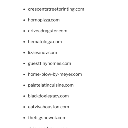
crescentstreetprinting.com
hornopizza.com
driveadragster.com
hematologa.com
lizaivanov.com
guesttinyhomes.com
home-plow-by-meyer.com
palatelatincuisine.com
blackdoglegacy.com
eatvivahouston.com
thebigshowok.com