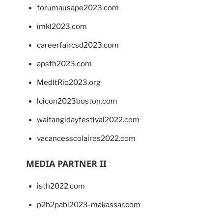
forumausape2023.com
imkl2023.com
careerfaircsd2023.com
apsth2023.com
MedItRio2023.org
lcicon2023boston.com
waitangidayfestival2022.com
vacancesscolaires2022.com
MEDIA PARTNER II
isth2022.com
p2b2pabi2023-makassar.com