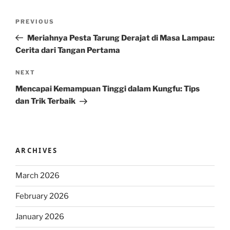
Post
Previous
PREVIOUS
navigation
Post
Meriahnya Pesta Tarung Derajat di Masa Lampau:
Cerita dari Tangan Pertama
Next
NEXT
Post
Mencapai Kemampuan Tinggi dalam Kungfu: Tips
dan Trik Terbaik
ARCHIVES
March 2026
February 2026
January 2026