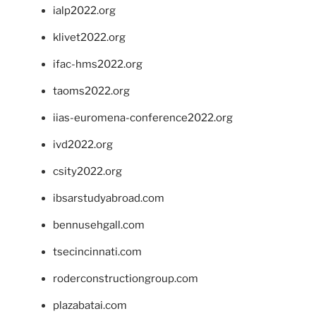
ialp2022.org
klivet2022.org
ifac-hms2022.org
taoms2022.org
iias-euromena-conference2022.org
ivd2022.org
csity2022.org
ibsarstudyabroad.com
bennusehgall.com
tsecincinnati.com
roderconstructiongroup.com
plazabatai.com