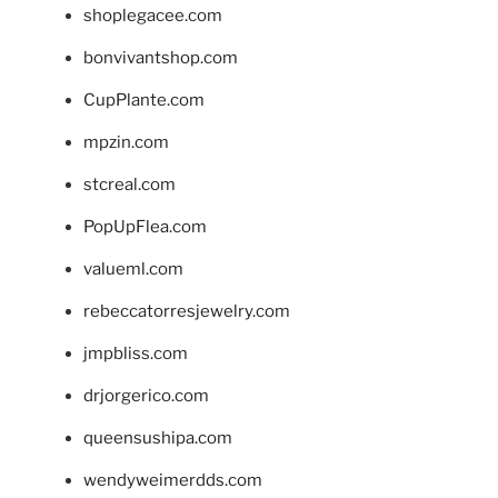
shoplegacee.com
bonvivantshop.com
CupPlante.com
mpzin.com
stcreal.com
PopUpFlea.com
valueml.com
rebeccatorresjewelry.com
jmpbliss.com
drjorgerico.com
queensushipa.com
wendyweimerdds.com