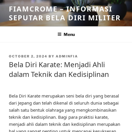
Skip
FIAMCROME – INFORMASI
to
SEPUTAR BELA DIRI MILITER
content
Menu
POSTED
OCTOBER 2, 2024
BY
ADMINFIA
ON
Bela Diri Karate: Menjadi Ahli
dalam Teknik dan Kedisiplinan
Bela Diri Karate merupakan seni bela diri yang berasal
dari Jepang dan telah dikenal di seluruh dunia sebagai
salah satu bentuk olahraga yang mengkombinasikan
teknik dan kedisiplinan. Bagi para praktisi karate,
menjadi ahli dalam teknik dan kedisiplinan merupakan
hal yang sangat penting untuk mencapai kesuksesan