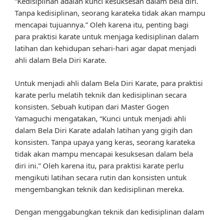
“Kedisiplinan adalah kunci kesuksesan dalam bela diri.
Tanpa kedisiplinan, seorang karateka tidak akan mampu
mencapai tujuannya.” Oleh karena itu, penting bagi
para praktisi karate untuk menjaga kedisiplinan dalam
latihan dan kehidupan sehari-hari agar dapat menjadi
ahli dalam Bela Diri Karate.
Untuk menjadi ahli dalam Bela Diri Karate, para praktisi
karate perlu melatih teknik dan kedisiplinan secara
konsisten. Sebuah kutipan dari Master Gogen
Yamaguchi mengatakan, “Kunci untuk menjadi ahli
dalam Bela Diri Karate adalah latihan yang gigih dan
konsisten. Tanpa upaya yang keras, seorang karateka
tidak akan mampu mencapai kesuksesan dalam bela
diri ini.” Oleh karena itu, para praktisi karate perlu
mengikuti latihan secara rutin dan konsisten untuk
mengembangkan teknik dan kedisiplinan mereka.
Dengan menggabungkan teknik dan kedisiplinan dalam