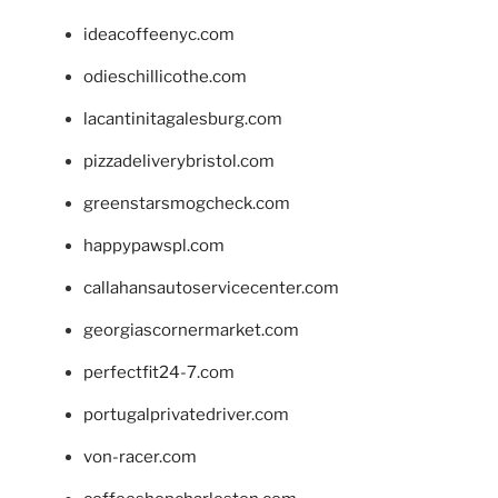
ideacoffeenyc.com
odieschillicothe.com
lacantinitagalesburg.com
pizzadeliverybristol.com
greenstarsmogcheck.com
happypawspl.com
callahansautoservicecenter.com
georgiascornermarket.com
perfectfit24-7.com
portugalprivatedriver.com
von-racer.com