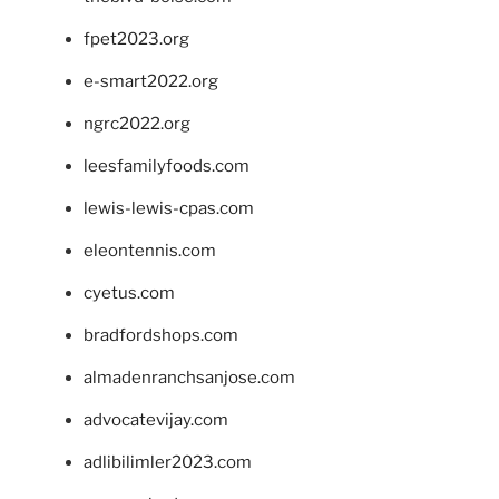
fpet2023.org
e-smart2022.org
ngrc2022.org
leesfamilyfoods.com
lewis-lewis-cpas.com
eleontennis.com
cyetus.com
bradfordshops.com
almadenranchsanjose.com
advocatevijay.com
adlibilimler2023.com