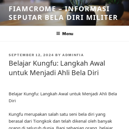
Skip
FIAMCROME – INFORMASI
to
SEPUTAR BELA DIRI MILITER
content
Menu
POSTED
SEPTEMBER 12, 2024
BY
ADMINFIA
ON
Belajar Kungfu: Langkah Awal
untuk Menjadi Ahli Bela Diri
Belajar Kungfu: Langkah Awal untuk Menjadi Ahli Bela
Diri
Kungfu merupakan salah satu seni bela diri yang
berasal dari Tiongkok dan telah dikenal oleh banyak
orang di seluruh dunia. Bagi sebagian orang, belajar