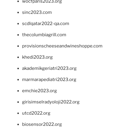
wocfparis2023.org
sinc2023.com
scdlqatar2022-qa.com
thecolumbiagrill.com
provisionscheeseandwineshoppe.com
khedi2023.org
akademikgeriatri2023.org
marmarapediatri2023.org
emchie2023.org
girisimselradyoloji2022.org
utcd2022.org
biosensor2022.org