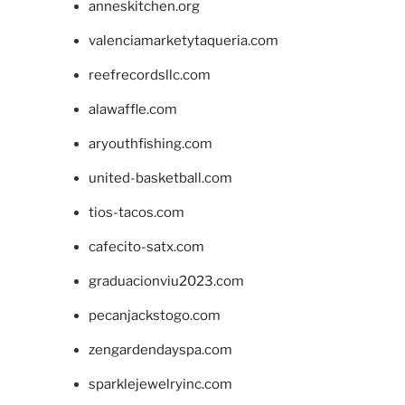
anneskitchen.org
valenciamarketytaqueria.com
reefrecordsllc.com
alawaffle.com
aryouthfishing.com
united-basketball.com
tios-tacos.com
cafecito-satx.com
graduacionviu2023.com
pecanjackstogo.com
zengardendayspa.com
sparklejewelryinc.com