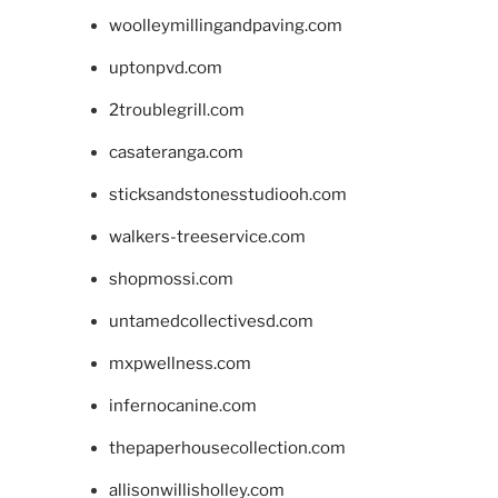
woolleymillingandpaving.com
uptonpvd.com
2troublegrill.com
casateranga.com
sticksandstonesstudiooh.com
walkers-treeservice.com
shopmossi.com
untamedcollectivesd.com
mxpwellness.com
infernocanine.com
thepaperhousecollection.com
allisonwillisholley.com