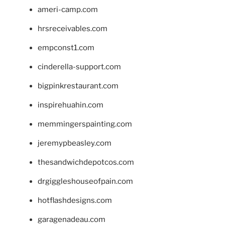
ameri-camp.com
hrsreceivables.com
empconst1.com
cinderella-support.com
bigpinkrestaurant.com
inspirehuahin.com
memmingerspainting.com
jeremypbeasley.com
thesandwichdepotcos.com
drgiggleshouseofpain.com
hotflashdesigns.com
garagenadeau.com