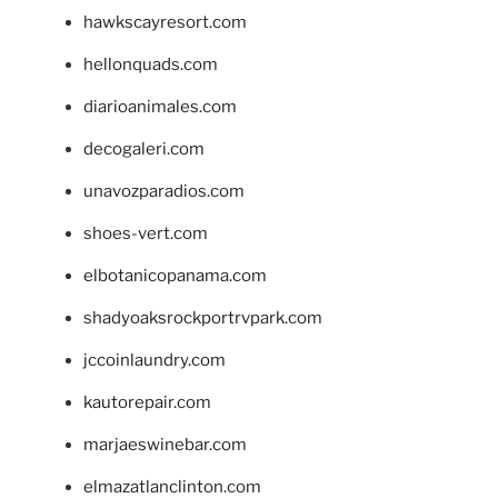
hawkscayresort.com
hellonquads.com
diarioanimales.com
decogaleri.com
unavozparadios.com
shoes-vert.com
elbotanicopanama.com
shadyoaksrockportrvpark.com
jccoinlaundry.com
kautorepair.com
marjaeswinebar.com
elmazatlanclinton.com