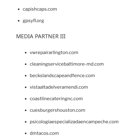
capishcaps.com
gpsyfl.org
MEDIA PARTNER III
vwrepairarlington.com
cleaningservicebaltimore-md.com
beckslandscapeandfence.com
vistaaltadelveramendi.com
coastlinecateringnc.com
cuesburgershouston.com
psicologiaespecializadaencampeche.com
dmtacos.com