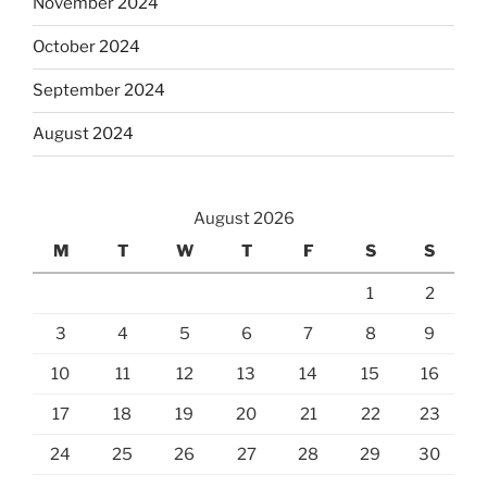
November 2024
October 2024
September 2024
August 2024
August 2026
M
T
W
T
F
S
S
1
2
3
4
5
6
7
8
9
10
11
12
13
14
15
16
17
18
19
20
21
22
23
24
25
26
27
28
29
30