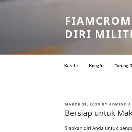
Skip
to
FIAMCROME
content
DIRI MILIT
Karate
Kungfu
Tarung D
POSTED
MARCH 31, 2025
BY
ADMINFIA
ON
Bersiap untuk Maka
Siapkan diri Anda untuk peng