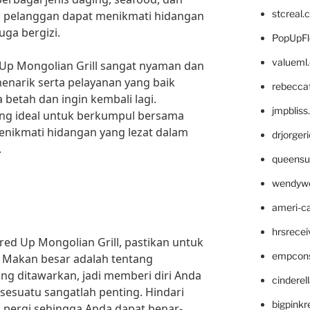
stcreal.
p pelanggan dapat menikmati hidangan
uga bergizi.
PopUpFl
valueml
ed Up Mongolian Grill sangat nyaman dan
menarik serta pelayanan yang baik
rebecca
etah dan ingin kembali lagi.
jmpblis
ang ideal untuk berkumpul bersama
enikmati hidangan yang lezat dalam
drjorger
.
queensu
wendyw
ameri-
hrsrece
red Up Mongolian Grill, pastikan untuk
empcon
 Makan besar adalah tentang
ang ditawarkan, jadi memberi diri Anda
cinderel
sesuatu sangatlah penting. Hindari
bigpinkr
 pergi sehingga Anda dapat benar-