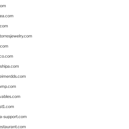
com
ea.com
.com
torresjewelry.com
s.com
ico.com
shipa.com
eimerdds.com
camp.com
ivables.com
st1.com
la-support.com
estaurant.com