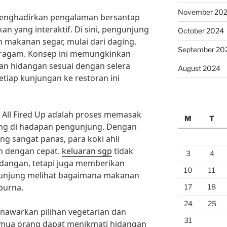
November 20
 menghadirkan pengalaman bersantap
n yang interaktif. Di sini, pengunjung
October 2024
 makanan segar, mulai dari daging,
September 20
eragam. Konsep ini memungkinkan
n hidangan sesuai dengan selera
August 2024
tiap kunjungan ke restoran ini
i All Fired Up adalah proses memasak
M
T
ung di hadapan pengunjung. Dengan
 sangat panas, para koki ahli
n dengan cepat.
keluaran sgp
tidak
3
4
dangan, tetapi juga memberikan
10
11
ngunjung melihat bagaimana makanan
purna.
17
18
24
25
menawarkan pilihan vegetarian dan
31
mua orang dapat menikmati hidangan