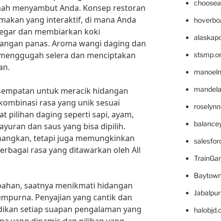
choosea
mah menyambut Anda. Konsep restoran
akan yang interaktif, di mana Anda
hoverbo
segar dan membiarkan koki
alaskapo
gangan panas. Aroma wangi daging dan
 menggugah selera dan menciptakan
stsmp.o
an.
manoel
mandelae
esempatan untuk meracik hidangan
kombinasi rasa yang unik sesuai
roselyn
t pilihan daging seperti sapi, ayam,
balance
yuran dan saus yang bisa dipilih.
enangkan, tetapi juga memungkinkan
salesfo
rbagai rasa yang ditawarkan oleh All
TrainG
Baytown
bahan, saatnya menikmati hidangan
Jabalpu
mpurna. Penyajian yang cantik dan
ikan setiap suapan pengalaman yang
halobjd