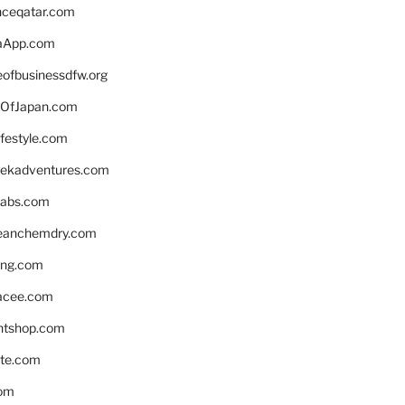
enceqatar.com
aApp.com
eofbusinessdfw.org
OfJapan.com
ifestyle.com
eekadventures.com
labs.com
leanchemdry.com
ing.com
acee.com
ntshop.com
te.com
om