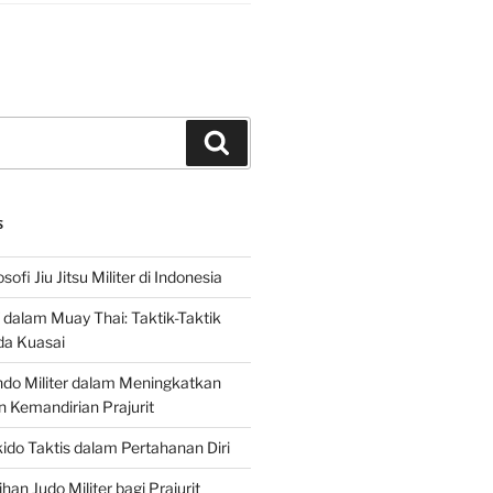
Search
S
sofi Jiu Jitsu Militer di Indonesia
f dalam Muay Thai: Taktik-Taktik
da Kuasai
do Militer dalam Meningkatkan
n Kemandirian Prajurit
ido Taktis dalam Pertahanan Diri
han Judo Militer bagi Prajurit