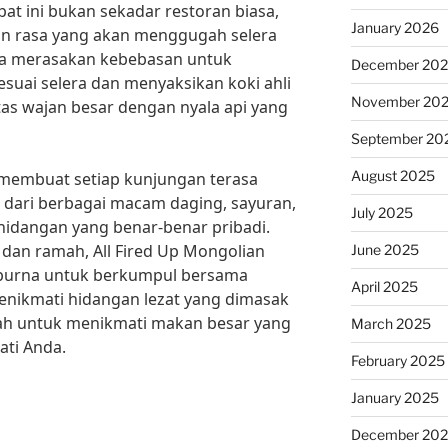
pat ini bukan sekadar restoran biasa,
January 2026
n rasa yang akan menggugah selera
bisa merasakan kebebasan untuk
December 20
suai selera dan menyaksikan koki ahli
November 20
s wajan besar dengan nyala api yang
September 20
August 2025
i membuat setiap kunjungan terasa
 dari berbagai macam daging, sayuran,
July 2025
hidangan yang benar-benar pribadi.
dan ramah, All Fired Up Mongolian
June 2025
mpurna untuk berkumpul bersama
April 2025
enikmati hidangan lezat yang dimasak
lah untuk menikmati makan besar yang
March 2025
ti Anda.
February 2025
January 2025
December 20