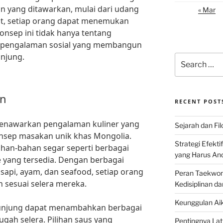
han yang ditawarkan, mulai dari udang
« Mar
ut, setiap orang dapat menemukan
onsep ini tidak hanya tentang
g pengalaman sosial yang membangun
njung.
Search
for:
an
RECENT POST
 menawarkan pengalaman kuliner yang
Sejarah dan Filo
onsep masakan unik khas Mongolia.
Strategi Efekti
han-bahan segar seperti berbagai
yang Harus An
e yang tersedia. Dengan berbagai
 sapi, ayam, dan seafood, setiap orang
Peran Taekwon
 sesuai selera mereka.
Kedisiplinan da
Keunggulan Aik
gunjung dapat menambahkan berbagai
ah selera. Pilihan saus yang
Pentingnya Lati