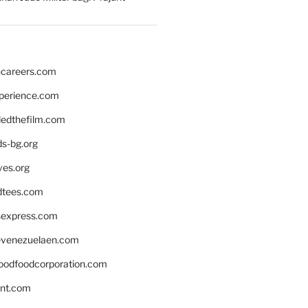
hcareers.com
xperience.com
edthefilm.com
ds-bg.org
ves.org
tees.com
rsexpress.com
venezuelaen.com
oodfoodcorporation.com
nnt.com