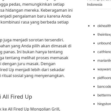
ingga pedas, memungkinkan setiap
Indonesia
sa hidangan mereka. Keberagaman ini
enjadi pengalaman baru karena Anda
kombinasi rasa yang berbeda setiap
okhealt
theinte
p juga menjadi sorotan tersendiri.
unbound
ahan yang Anda pilih akan dimasak di
g panas. Ini bukan hanya tentang
catfrien
uga tentang melihat proses memasak
marianli
si dengan juru masak. Dengan
Fired Up menjadi lebih dari sekadar
wayward
i ritual sosial yang menyenangkan.
pidfloo
bancode
All Fired Up
betterm
hingsto
e All Fired Up Mongolian Grill,