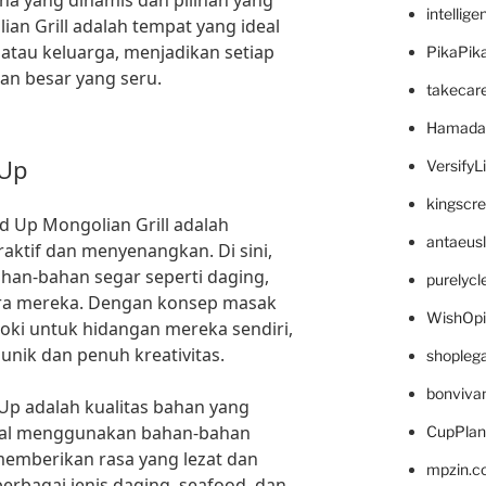
na yang dinamis dan pilihan yang
intellig
ian Grill adalah tempat yang ideal
tau keluarga, menjadikan setiap
PikaPik
an besar yang seru.
takecar
Hamada
 Up
VersifyL
kingscr
ed Up Mongolian Grill adalah
antaeus
ktif dan menyenangkan. Di sini,
han-bahan segar seperti daging,
purelyc
lera mereka. Dengan konsep masak
WishOp
koki untuk hidangan mereka sendiri,
unik dan penuh kreativitas.
shopleg
bonviva
d Up adalah kualitas bahan yang
enal menggunakan bahan-bahan
CupPlan
 memberikan rasa yang lezat dan
mpzin.c
rbagai jenis daging, seafood, dan