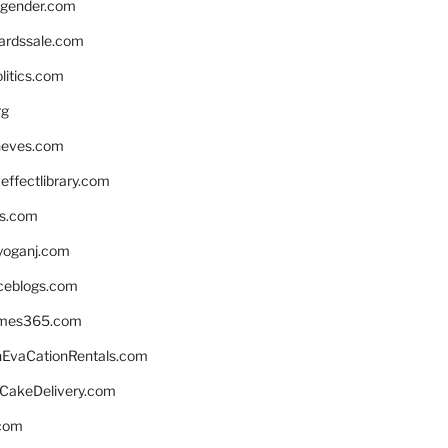
gender.com
ardssale.com
litics.com
rg
neves.com
ffectlibrary.com
ns.com
yoganj.com
rceblogs.com
ames365.com
EvaCationRentals.com
rCakeDelivery.com
.com