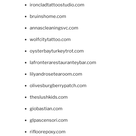
ironcladtattoostudio.com
bruinshome.com
annascleaningsvc.com
wolfcitytattoo.com
oysterbayturkeytrot.com
lafronterarestauranteybar.com
lilyandrosetearoom.com
olivesburgberrypatch.com
theslushkids.com
giobastian.com
glpascensori.com
rifloorepoxy.com