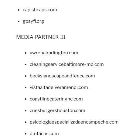
capishcaps.com
gpsyfl.org
MEDIA PARTNER III
vwrepairarlington.com
cleaningservicebaltimore-md.com
beckslandscapeandfence.com
vistaaltadelveramendi.com
coastlinecateringnc.com
cuesburgershouston.com
psicologiaespecializadaencampeche.com
dmtacos.com