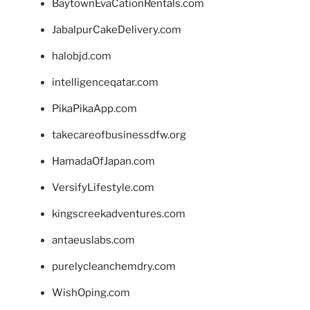
BaytownEvaCationRentals.com
JabalpurCakeDelivery.com
halobjd.com
intelligenceqatar.com
PikaPikaApp.com
takecareofbusinessdfw.org
HamadaOfJapan.com
VersifyLifestyle.com
kingscreekadventures.com
antaeuslabs.com
purelycleanchemdry.com
WishOping.com