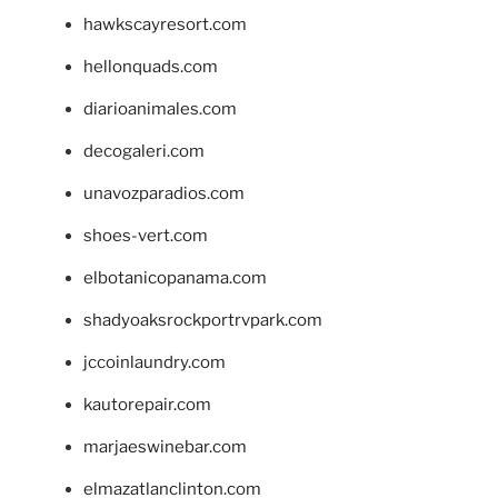
hawkscayresort.com
hellonquads.com
diarioanimales.com
decogaleri.com
unavozparadios.com
shoes-vert.com
elbotanicopanama.com
shadyoaksrockportrvpark.com
jccoinlaundry.com
kautorepair.com
marjaeswinebar.com
elmazatlanclinton.com