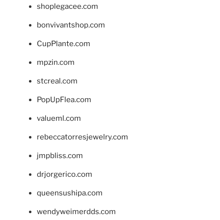
shoplegacee.com
bonvivantshop.com
CupPlante.com
mpzin.com
stcreal.com
PopUpFlea.com
valueml.com
rebeccatorresjewelry.com
jmpbliss.com
drjorgerico.com
queensushipa.com
wendyweimerdds.com