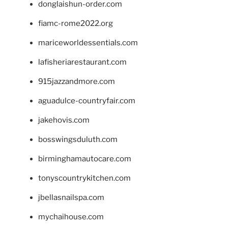
donglaishun-order.com
fiamc-rome2022.org
mariceworldessentials.com
lafisheriarestaurant.com
915jazzandmore.com
aguadulce-countryfair.com
jakehovis.com
bosswingsduluth.com
birminghamautocare.com
tonyscountrykitchen.com
jbellasnailspa.com
mychaihouse.com