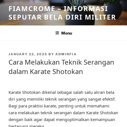
Skip
FIAMCROME – INFORMASI
to
SEPUTAR BELA DIRI MILITER
content
Menu
POSTED
JANUARY 22, 2025
BY
ADMINFIA
ON
Cara Melakukan Teknik Serangan
dalam Karate Shotokan
Karate Shotokan dikenal sebagai salah satu aliran bela
diri yang memiliki teknik serangan yang sangat efektif.
Bagi para praktisi karate, penting untuk memahami
cara melakukan teknik serangan dalam Karate Shotokan
dengan baik agar dapat mengoptimalkan kemampuan
bertarung mereka.