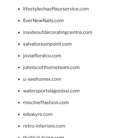
lifestylechauffeurservice.com
EverNewNails.com
insideoutdecoratingcentre.com
salvatoresinpoint.com
jovialfloralco.com
johnlscotthometeam.com
u-seehomes.com
watersportslagonissi.com
mischieffashion.com
eduwyre.com
retro-interiors.com
theblvd-boise.com