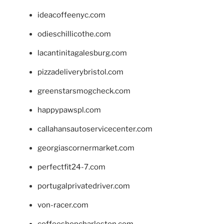
ideacoffeenyc.com
odieschillicothe.com
lacantinitagalesburg.com
pizzadeliverybristol.com
greenstarsmogcheck.com
happypawspl.com
callahansautoservicecenter.com
georgiascornermarket.com
perfectfit24-7.com
portugalprivatedriver.com
von-racer.com
coffeeshopcharleston.com