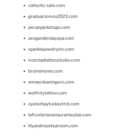
cafecito-satx.com
graduacionviu2023.com
pecanjackstogo.com
zengardendayspa.com
sparklejewelryinc.com
ironcladtattoostudio.com
bruinshome.com
annascleaningsvc.com
wolfcitytattoo.com
oysterbayturkeytrot.com
lafronterarestauranteybar.com
lilyandrosetearoom.com