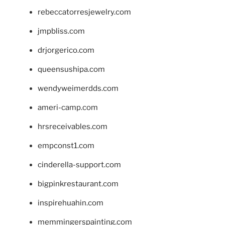
rebeccatorresjewelry.com
jmpbliss.com
drjorgerico.com
queensushipa.com
wendyweimerdds.com
ameri-camp.com
hrsreceivables.com
empconst1.com
cinderella-support.com
bigpinkrestaurant.com
inspirehuahin.com
memmingerspainting.com