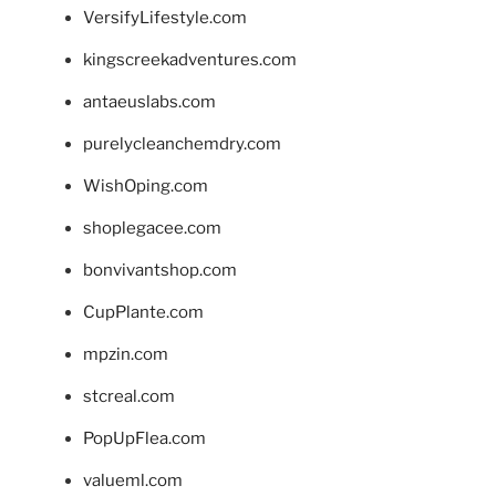
VersifyLifestyle.com
kingscreekadventures.com
antaeuslabs.com
purelycleanchemdry.com
WishOping.com
shoplegacee.com
bonvivantshop.com
CupPlante.com
mpzin.com
stcreal.com
PopUpFlea.com
valueml.com