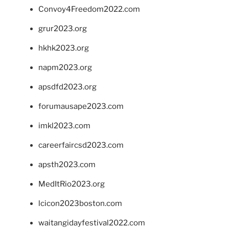
Convoy4Freedom2022.com
grur2023.org
hkhk2023.org
napm2023.org
apsdfd2023.org
forumausape2023.com
imkl2023.com
careerfaircsd2023.com
apsth2023.com
MedItRio2023.org
lcicon2023boston.com
waitangidayfestival2022.com