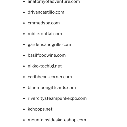
anatomyofadventure.com
drivancastillo.com
cmmedspa.com
midletontkd.com
gardensandgrills.com
basilfoodwine.com
nikko-tochigi.net
caribbean-corner.com
bluemoongiftcards.com
rivercitysteampunkexpo.com
kchoops.net
mountainsideskateshop.com