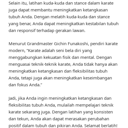
Selain itu, latihan kuda-kuda dan stance dalam karate
juga dapat membantu meningkatkan ketangkasan
tubuh Anda. Dengan melatih kuda-kuda dan stance
yang benar, Anda dapat meningkatkan kestabilan tubuh
dan responsif terhadap gerakan lawan.
Menurut Grandmaster Gichin Funakoshi, pendiri karate
modern, “Karate adalah seni bela diri yang
menggabungkan kekuatan fisik dan mental. Dengan
menguasai teknik-teknik karate, Anda tidak hanya akan
meningkatkan ketangkasan dan fleksibilitas tubuh
Anda, tetapi juga akan meningkatkan keseimbangan
dan fokus Anda.”
Jadi, jika Anda ingin meningkatkan ketangkasan dan
fleksibilitas tubuh Anda, mulailah mempelajari teknik
karate sekarang juga. Dengan latihan yang konsisten
dan tekun, Anda akan dapat merasakan perubahan
positif dalam tubuh dan pikiran Anda. Selamat berlatih!