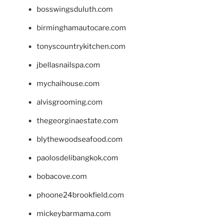
bosswingsduluth.com
birminghamautocare.com
tonyscountrykitchen.com
jbellasnailspa.com
mychaihouse.com
alvisgrooming.com
thegeorginaestate.com
blythewoodseafood.com
paolosdelibangkok.com
bobacove.com
phoone24brookfield.com
mickeybarmama.com