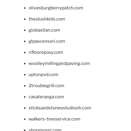
olivesburgberrypatch.com
theslushkids.com
giobastian.com
glpascensori.com
rifloorepoxy.com
woolleymillingandpaving.com
uptonpvd.com
2troublegrill.com
casateranga.com
sticksandstonesstudiooh.com
walkers-treeservice.com
shopmossi.com