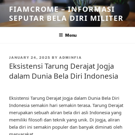
Skip
FIAMCROME – INFORMASI
to
SEPUTAR BELA DIRI MILITER
content
Menu
POSTED
JANUARY 24, 2025
BY
ADMINFIA
ON
Eksistensi Tarung Derajat Jogja
dalam Dunia Bela Diri Indonesia
Eksistensi Tarung Derajat Jogja dalam Dunia Bela Diri
Indonesia semakin hari semakin terasa. Tarung Derajat
merupakan sebuah aliran bela diri asli Indonesia yang
memiliki filosofi dan teknik yang unik. Di Jogja, aliran
bela diri ini semakin populer dan banyak diminati oleh
masyarakat.