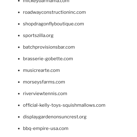
mickeybarmama.com
roadwayconstructioninc.com
shopdragonflyboutique.com
sportszilla.org
batchprovisionsbar.com
brasserie-gobette.com
musicrearte.com
morseysfarms.com
riverviewtennis.com
official-kelly-toys-squishmallows.com
displaygardenonsuncrest.org
bbq-empire-usa.com