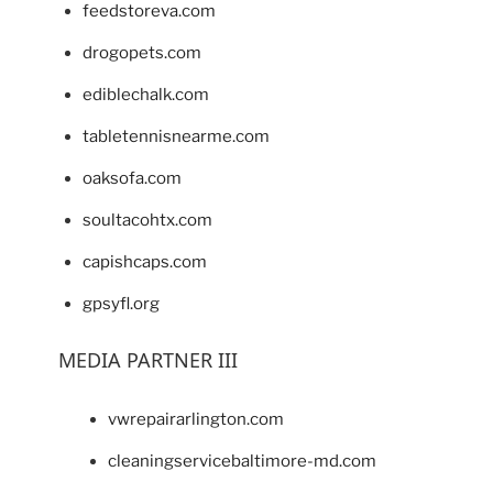
feedstoreva.com
drogopets.com
ediblechalk.com
tabletennisnearme.com
oaksofa.com
soultacohtx.com
capishcaps.com
gpsyfl.org
MEDIA PARTNER III
vwrepairarlington.com
cleaningservicebaltimore-md.com