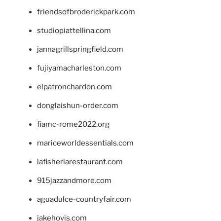
friendsofbroderickpark.com
studiopiattellina.com
jannagrillspringfield.com
fujiyamacharleston.com
elpatronchardon.com
donglaishun-order.com
fiamc-rome2022.org
mariceworldessentials.com
lafisheriarestaurant.com
915jazzandmore.com
aguadulce-countryfair.com
jakehovis.com