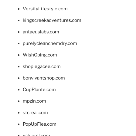
VersifyLifestyle.com
kingscreekadventures.com
antaeuslabs.com
purelycleanchemdry.com
WishOping.com
shoplegacee.com
bonvivantshop.com
CupPlante.com
mpzin.com
stcreal.com
PopUpFlea.com
valueml.com