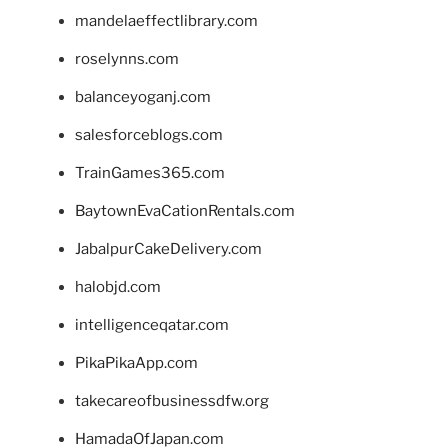
mandelaeffectlibrary.com
roselynns.com
balanceyoganj.com
salesforceblogs.com
TrainGames365.com
BaytownEvaCationRentals.com
JabalpurCakeDelivery.com
halobjd.com
intelligenceqatar.com
PikaPikaApp.com
takecareofbusinessdfw.org
HamadaOfJapan.com