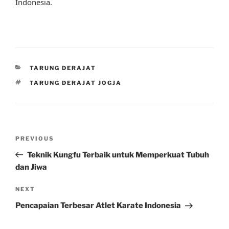
Indonesia.
CATEGORIES
TARUNG DERAJAT
TAGS
TARUNG DERAJAT JOGJA
Post
Previous
PREVIOUS
navigation
Post
Teknik Kungfu Terbaik untuk Memperkuat Tubuh
dan Jiwa
Next
NEXT
Post
Pencapaian Terbesar Atlet Karate Indonesia