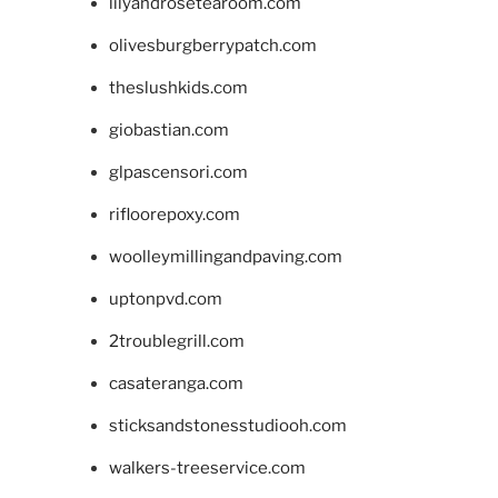
lilyandrosetearoom.com
olivesburgberrypatch.com
theslushkids.com
giobastian.com
glpascensori.com
rifloorepoxy.com
woolleymillingandpaving.com
uptonpvd.com
2troublegrill.com
casateranga.com
sticksandstonesstudiooh.com
walkers-treeservice.com