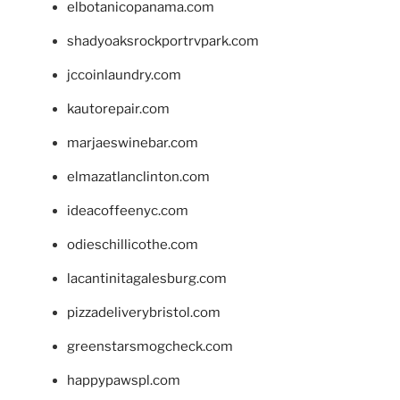
elbotanicopanama.com
shadyoaksrockportrvpark.com
jccoinlaundry.com
kautorepair.com
marjaeswinebar.com
elmazatlanclinton.com
ideacoffeenyc.com
odieschillicothe.com
lacantinitagalesburg.com
pizzadeliverybristol.com
greenstarsmogcheck.com
happypawspl.com