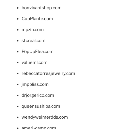
bonvivantshop.com
CupPlante.com
mpzin.com
stcreal.com
PopUpFlea.com
valueml.com
rebeccatorresjewelry.com
jmpbliss.com
drjorgerico.com
queensushipa.com
wendyweimerdds.com
ameri-camp.com