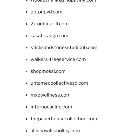
woolleymillingandpaving.com
uptonpvd.com
2troublegrill.com
casateranga.com
sticksandstonesstudiooh.com
walkers-treeservice.com
shopmossi.com
untamedcollectivesd.com
mxpwellness.com
infernocanine.com
thepaperhousecollection.com
allisonwillisholley.com