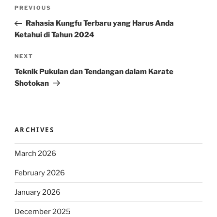
Post
Previous
PREVIOUS
navigation
Post
Rahasia Kungfu Terbaru yang Harus Anda
Ketahui di Tahun 2024
Next
NEXT
Post
Teknik Pukulan dan Tendangan dalam Karate
Shotokan
ARCHIVES
March 2026
February 2026
January 2026
December 2025