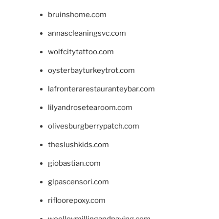
bruinshome.com
annascleaningsvc.com
wolfcitytattoo.com
oysterbayturkeytrot.com
lafronterarestauranteybar.com
lilyandrosetearoom.com
olivesburgberrypatch.com
theslushkids.com
giobastian.com
glpascensori.com
rifloorepoxy.com