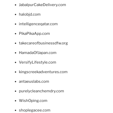
JabalpurCakeDelivery.com
halobjd.com
intelligenceqatar.com
PikaPikaApp.com
takecareofbusinessdfw.org
HamadaOfJapan.com
VersifyLifestyle.com
kingscreekadventures.com
antaeuslabs.com
purelycleanchemdry.com
WishOping.com
shoplegacee.com