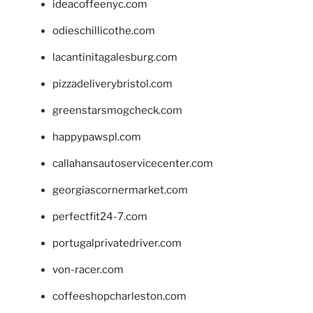
ideacoffeenyc.com
odieschillicothe.com
lacantinitagalesburg.com
pizzadeliverybristol.com
greenstarsmogcheck.com
happypawspl.com
callahansautoservicecenter.com
georgiascornermarket.com
perfectfit24-7.com
portugalprivatedriver.com
von-racer.com
coffeeshopcharleston.com