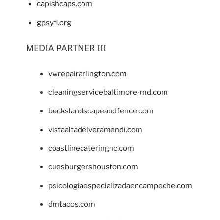
capishcaps.com
gpsyfl.org
MEDIA PARTNER III
vwrepairarlington.com
cleaningservicebaltimore-md.com
beckslandscapeandfence.com
vistaaltadelveramendi.com
coastlinecateringnc.com
cuesburgershouston.com
psicologiaespecializadaencampeche.com
dmtacos.com