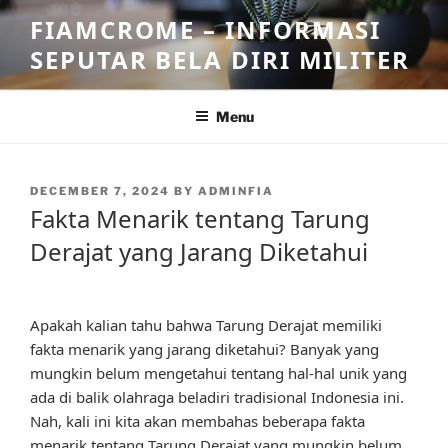
Skip
FIAMCROME – INFORMASI
to
SEPUTAR BELA DIRI MILITER
content
Menu
POSTED
DECEMBER 7, 2024
BY
ADMINFIA
ON
Fakta Menarik tentang Tarung
Derajat yang Jarang Diketahui
Apakah kalian tahu bahwa Tarung Derajat memiliki
fakta menarik yang jarang diketahui? Banyak yang
mungkin belum mengetahui tentang hal-hal unik yang
ada di balik olahraga beladiri tradisional Indonesia ini.
Nah, kali ini kita akan membahas beberapa fakta
menarik tentang Tarung Derajat yang mungkin belum