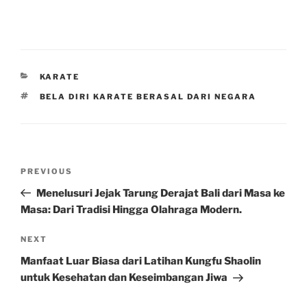
CATEGORIES
KARATE
TAGS
BELA DIRI KARATE BERASAL DARI NEGARA
Post
Previous
PREVIOUS
navigation
Post
Menelusuri Jejak Tarung Derajat Bali dari Masa ke
Masa: Dari Tradisi Hingga Olahraga Modern.
Next
NEXT
Post
Manfaat Luar Biasa dari Latihan Kungfu Shaolin
untuk Kesehatan dan Keseimbangan Jiwa