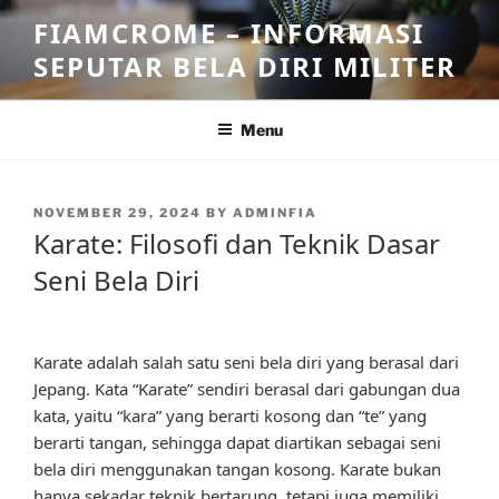
Skip
FIAMCROME – INFORMASI
to
SEPUTAR BELA DIRI MILITER
content
Menu
POSTED
NOVEMBER 29, 2024
BY
ADMINFIA
ON
Karate: Filosofi dan Teknik Dasar
Seni Bela Diri
Karate adalah salah satu seni bela diri yang berasal dari
Jepang. Kata “Karate” sendiri berasal dari gabungan dua
kata, yaitu “kara” yang berarti kosong dan “te” yang
berarti tangan, sehingga dapat diartikan sebagai seni
bela diri menggunakan tangan kosong. Karate bukan
hanya sekadar teknik bertarung, tetapi juga memiliki