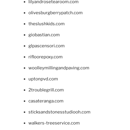
lilyandrosetearoom.com
olivesburgberrypatch.com
theslushkids.com
giobastian.com
glpascensori.com
rifloorepoxy.com
woolleymillingandpaving.com
uptonpvd.com
2troublegrill.com
casateranga.com
sticksandstonesstudiooh.com
walkers-treeservice.com