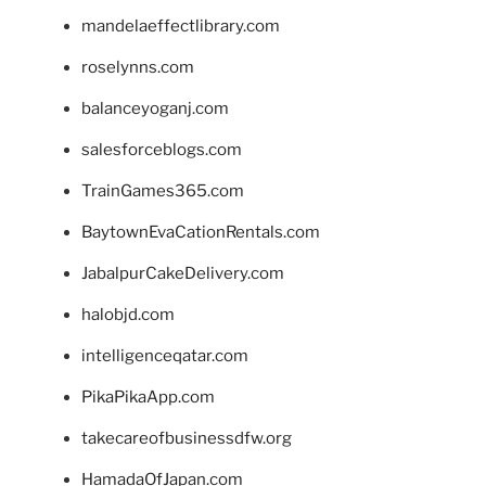
mandelaeffectlibrary.com
roselynns.com
balanceyoganj.com
salesforceblogs.com
TrainGames365.com
BaytownEvaCationRentals.com
JabalpurCakeDelivery.com
halobjd.com
intelligenceqatar.com
PikaPikaApp.com
takecareofbusinessdfw.org
HamadaOfJapan.com