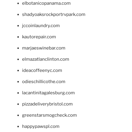
elbotanicopanama.com
shadyoaksrockportrvpark.com
jccoinlaundry.com
kautorepair.com
marjaeswinebar.com
elmazatlanclinton.com
ideacoffeenyc.com
odieschillicothe.com
lacantinitagalesburg.com
pizzadeliverybristol.com
greenstarsmogcheck.com
happypawspl.com