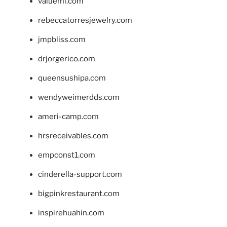
valueml.com
rebeccatorresjewelry.com
jmpbliss.com
drjorgerico.com
queensushipa.com
wendyweimerdds.com
ameri-camp.com
hrsreceivables.com
empconst1.com
cinderella-support.com
bigpinkrestaurant.com
inspirehuahin.com