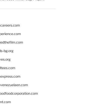
hcareers.com
xperience.com
edthefilm.com
ds-bg.org
ves.org
tees.com
rsexpress.com
venezuelaen.com
oodfoodcorporation.com
nnt.com