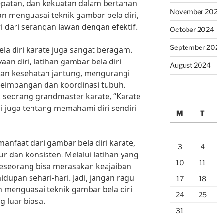
epatan, dan kekuatan dalam bertahan
November 20
n menguasai teknik gambar bela diri,
i dari serangan lawan dengan efektif.
October 2024
September 20
la diri karate juga sangat beragam.
an diri, latihan gambar bela diri
August 2024
kan kesehatan jantung, mengurangi
seimbangan dan koordinasi tubuh.
, seorang grandmaster karate, “Karate
pi juga tentang memahami diri sendiri
M
T
anfaat dari gambar bela diri karate,
3
4
ur dan konsisten. Melalui latihan yang
10
11
 seseorang bisa merasakan keajaiban
hidupan sehari-hari. Jadi, jangan ragu
17
18
n menguasai teknik gambar bela diri
24
25
 luar biasa.
31