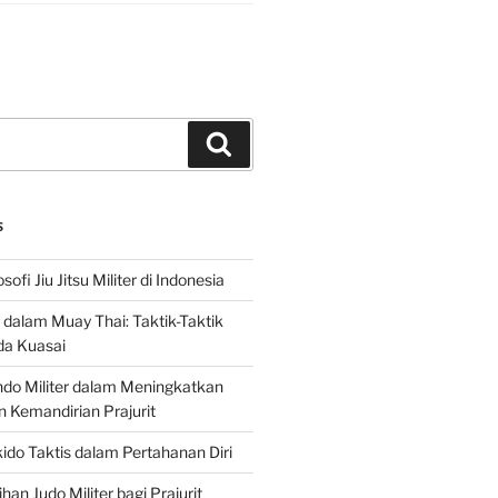
Search
S
sofi Jiu Jitsu Militer di Indonesia
f dalam Muay Thai: Taktik-Taktik
da Kuasai
do Militer dalam Meningkatkan
n Kemandirian Prajurit
ido Taktis dalam Pertahanan Diri
han Judo Militer bagi Prajurit