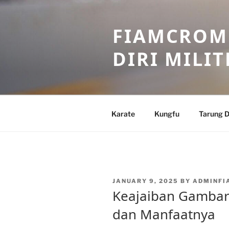
Skip
to
FIAMCROME
content
DIRI MILIT
Karate
Kungfu
Tarung D
POSTED
JANUARY 9, 2025
BY
ADMINFI
ON
Keajaiban Gambar 
dan Manfaatnya