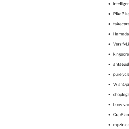
intellig
PikaPik
takecar
Hamada
VersifyL
kingscr
antaeus
purelyc
WishOp
shopleg
bonviva
CupPlan
mpzin.c