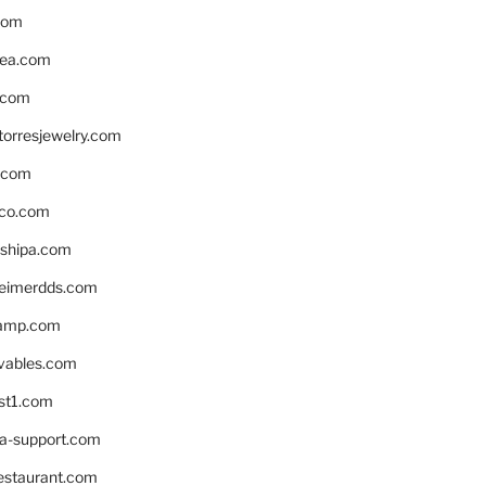
com
ea.com
.com
torresjewelry.com
s.com
ico.com
shipa.com
eimerdds.com
camp.com
ivables.com
st1.com
la-support.com
estaurant.com