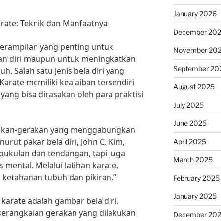
January 2026
arate: Teknik dan Manfaatnya
December 20
terampilan yang penting untuk
November 20
nan diri maupun untuk meningkatkan
September 20
. Salah satu jenis bela diri yang
Karate memiliki keajaiban tersendiri
August 2025
ang bisa dirasakan oleh para praktisi
July 2025
June 2025
erakan-gerakan yang menggabungkan
urut pakar bela diri, John C. Kim,
April 2025
pukulan dan tendangan, tapi juga
March 2025
 mental. Melalui latihan karate,
ketahanan tubuh dan pikiran.”
February 2025
January 2025
 karate adalah gambar bela diri.
serangkaian gerakan yang dilakukan
December 20