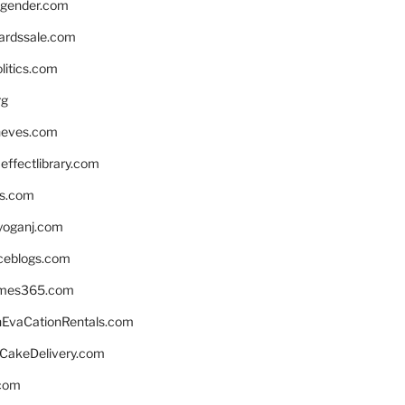
gender.com
ardssale.com
litics.com
rg
neves.com
ffectlibrary.com
ns.com
yoganj.com
rceblogs.com
ames365.com
EvaCationRentals.com
rCakeDelivery.com
.com