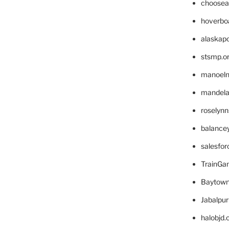
choosea
hoverbo
alaskapo
stsmp.o
manoel
mandelae
roselyn
balance
salesfo
TrainG
Baytown
Jabalpu
halobjd