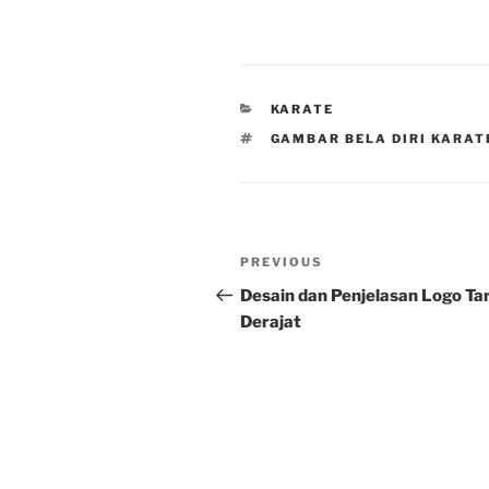
CATEGORIES
KARATE
TAGS
GAMBAR BELA DIRI KARAT
Post
Previous
PREVIOUS
navigation
Post
Desain dan Penjelasan Logo Ta
Derajat