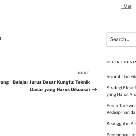
« Mar
Search
E
for:
RECENT POST
NEXT
Next
Sejarah dan Filo
Post
rung
Belajar Jurus Dasar Kungfu: Teknik
Strategi Efekti
Dasar yang Harus Dikuasai
yang Harus An
Peran Taekwon
Kedisiplinan da
Keunggulan Aik
Pentingnya Lati