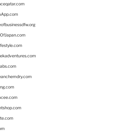
enceqatar.com
aApp.com
eofbusinessdfw.org
OfJapan.com
ifestyle.com
eekadventures.com
labs.com
leanchemdry.com
ing.com
acee.com
ntshop.com
te.com
om