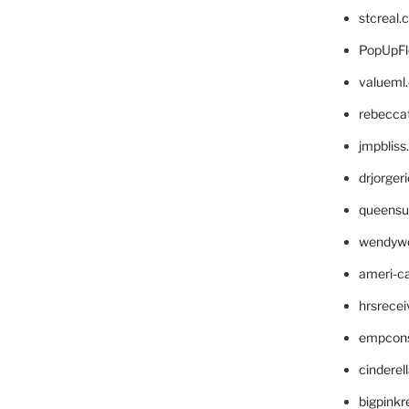
stcreal.
PopUpFl
valueml
rebecca
jmpblis
drjorger
queensu
wendyw
ameri-
hrsrece
empcon
cinderel
bigpinkr