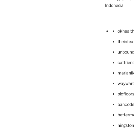
Indonesia
okhealt
theinte
unbound
catfrien
marianli
wayward
pidfloo
bancode
betterm
hingsto