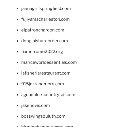
jannagrillspringfield.com
fujiyamacharleston.com
elpatronchardon.com
donglaishun-order.com
fiamc-rome2022.org
mariceworldessentials.com
lafisheriarestaurant.com
915jazzandmore.com
aguadulce-countryfair.com
jakehovis.com
bosswingsduluth.com
birminghamautocare.com