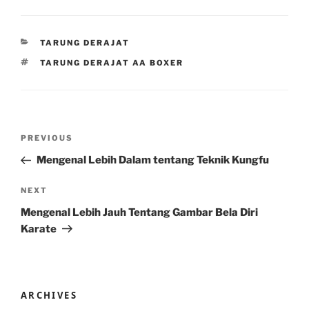
CATEGORIES
TARUNG DERAJAT
TAGS
TARUNG DERAJAT AA BOXER
Post
Previous
PREVIOUS
navigation
Post
Mengenal Lebih Dalam tentang Teknik Kungfu
Next
NEXT
Post
Mengenal Lebih Jauh Tentang Gambar Bela Diri
Karate
ARCHIVES