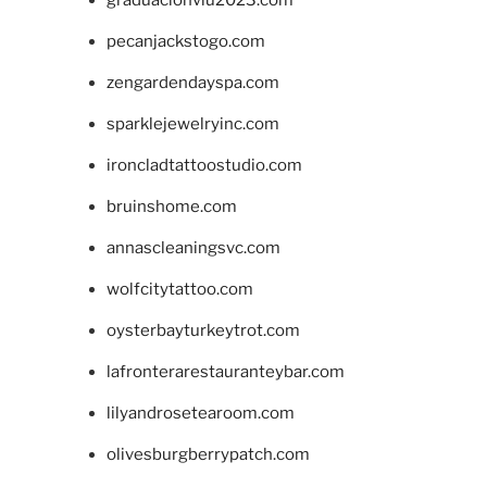
graduacionviu2023.com
pecanjackstogo.com
zengardendayspa.com
sparklejewelryinc.com
ironcladtattoostudio.com
bruinshome.com
annascleaningsvc.com
wolfcitytattoo.com
oysterbayturkeytrot.com
lafronterarestauranteybar.com
lilyandrosetearoom.com
olivesburgberrypatch.com