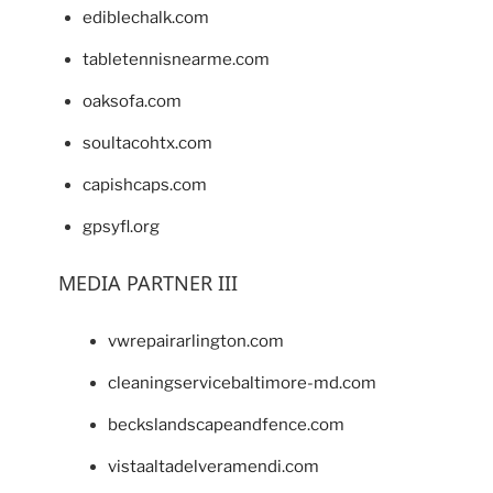
ediblechalk.com
tabletennisnearme.com
oaksofa.com
soultacohtx.com
capishcaps.com
gpsyfl.org
MEDIA PARTNER III
vwrepairarlington.com
cleaningservicebaltimore-md.com
beckslandscapeandfence.com
vistaaltadelveramendi.com