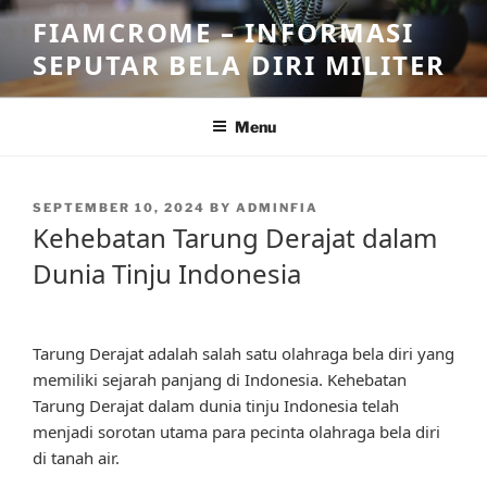
Skip
FIAMCROME – INFORMASI
to
SEPUTAR BELA DIRI MILITER
content
Menu
POSTED
SEPTEMBER 10, 2024
BY
ADMINFIA
ON
Kehebatan Tarung Derajat dalam
Dunia Tinju Indonesia
Tarung Derajat adalah salah satu olahraga bela diri yang
memiliki sejarah panjang di Indonesia. Kehebatan
Tarung Derajat dalam dunia tinju Indonesia telah
menjadi sorotan utama para pecinta olahraga bela diri
di tanah air.