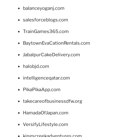
balanceyoganj.com
salesforceblogs.com
TrainGames365.com
BaytownEvaCationRentals.com
JabalpurCakeDelivery.com
halobjd.com
intelligenceqatar.com
PikaPikaApp.com
takecareofbusinessdfw.org
HamadaOfJapan.com
VersifyLifestyle.com
kingscreekadventures.com