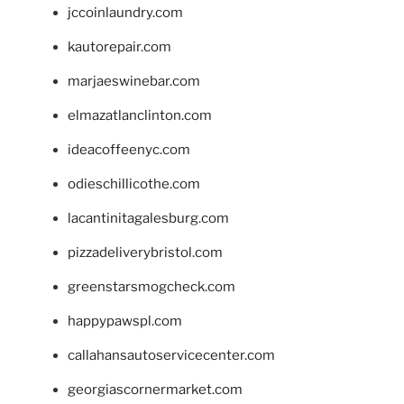
jccoinlaundry.com
kautorepair.com
marjaeswinebar.com
elmazatlanclinton.com
ideacoffeenyc.com
odieschillicothe.com
lacantinitagalesburg.com
pizzadeliverybristol.com
greenstarsmogcheck.com
happypawspl.com
callahansautoservicecenter.com
georgiascornermarket.com