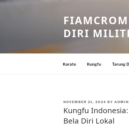
Skip
to
FIAMCROME
content
DIRI MILIT
Karate
Kungfu
Tarung D
POSTED
NOVEMBER 21, 2024
BY
ADMIN
ON
Kungfu Indonesia
Bela Diri Lokal