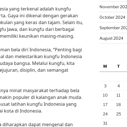
November 20
esia yang terkenal adalah kungfu
arta. Gaya ini dikenal dengan gerakan
October 2024
ukulan yang keras dan tajam. Selain itu,
September 20
fu Jawa, dan kungfu dari berbagai
g memiliki keunikan masing-masing.
August 2024
iman bela diri Indonesia, “Penting bagi
l dan melestarikan kungfu Indonesia
udaya bangsa. Melalui kungfu, kita
M
T
kejujuran, disiplin, dan semangat
3
4
ya minat masyarakat terhadap bela
10
11
emakin populer di kalangan anak muda.
pusat latihan kungfu Indonesia yang
17
18
 kota di Indonesia.
24
25
31
ta diharapkan dapat mengenal dan