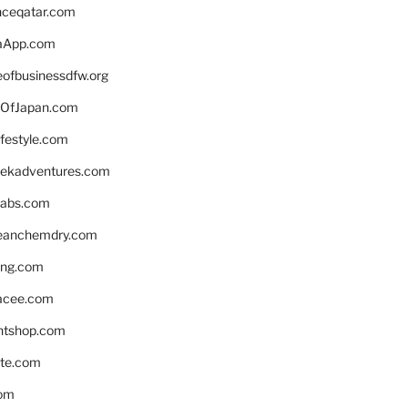
enceqatar.com
aApp.com
eofbusinessdfw.org
OfJapan.com
ifestyle.com
eekadventures.com
labs.com
leanchemdry.com
ing.com
acee.com
ntshop.com
te.com
om