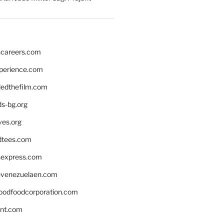
hcareers.com
xperience.com
edthefilm.com
ds-bg.org
ves.org
tees.com
rsexpress.com
venezuelaen.com
oodfoodcorporation.com
nnt.com