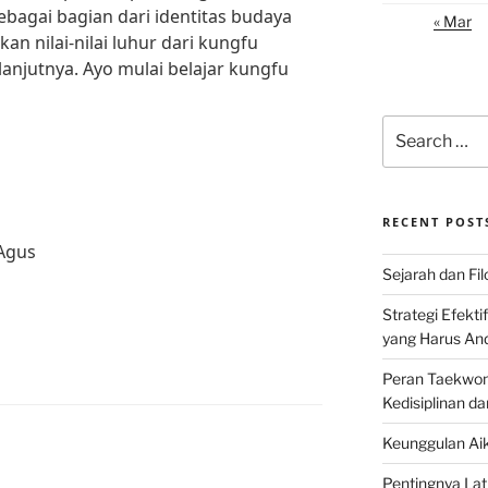
ebagai bagian dari identitas budaya
« Mar
kan nilai-nilai luhur dari kungfu
anjutnya. Ayo mulai belajar kungfu
Search
for:
RECENT POST
Agus
Sejarah dan Filo
Strategi Efekti
yang Harus An
Peran Taekwon
Kedisiplinan da
Keunggulan Aik
Pentingnya Lati