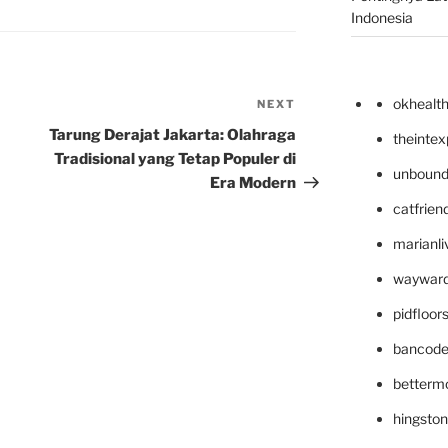
Indonesia
okhealt
NEXT
Next
Post
Tarung Derajat Jakarta: Olahraga
theinte
Tradisional yang Tetap Populer di
unbound
Era Modern
catfrien
marianli
wayward
pidfloo
bancode
betterm
hingsto