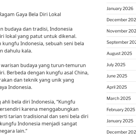
January 2026
agam Gaya Bela Diri Lokal
December 20
n budaya dan tradisi, Indonesia
November 20
ri lokal yang patut untuk dikenal.
September 20
h kungfu Indonesia, sebuah seni bela
n dahulu kala.
August 2025
July 2025
 warisan budaya yang turun-temurun
diri. Berbeda dengan kungfu asal China,
June 2025
rakan dan teknik yang unik yang
ya Indonesia.
April 2025
March 2025
hli bela diri Indonesia, “Kungfu
 tersendiri karena menggabungkan
February 2025
ti tarian tradisional dan seni bela diri
January 2025
t kungfu Indonesia menjadi sangat
egara lain.”
December 20