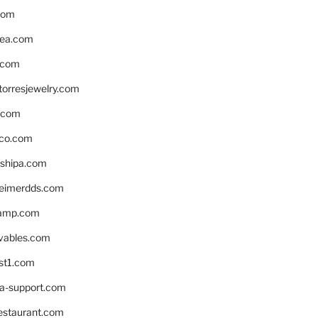
com
ea.com
.com
torresjewelry.com
s.com
ico.com
shipa.com
eimerdds.com
camp.com
ivables.com
st1.com
la-support.com
estaurant.com