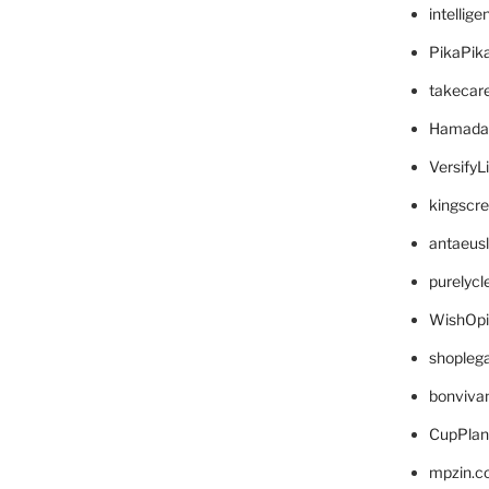
intellig
PikaPik
takecar
Hamada
VersifyL
kingscr
antaeus
purelyc
WishOp
shopleg
bonviva
CupPlan
mpzin.c