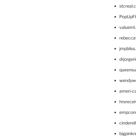
stcreal.
PopUpFl
valueml
rebecca
jmpblis
drjorger
queensu
wendyw
ameri-
hrsrece
empcon
cinderel
bigpinkr