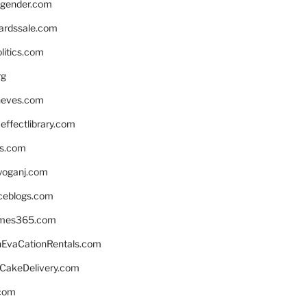
gender.com
ardssale.com
litics.com
rg
neves.com
ffectlibrary.com
ns.com
yoganj.com
rceblogs.com
ames365.com
EvaCationRentals.com
rCakeDelivery.com
.com