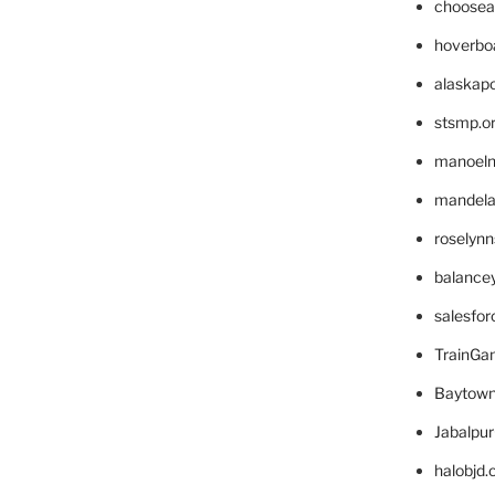
choosea
hoverbo
alaskapo
stsmp.o
manoel
mandelae
roselyn
balance
salesfo
TrainG
Baytown
Jabalpu
halobjd