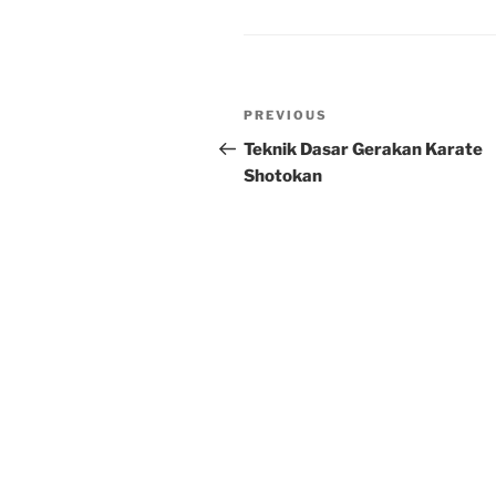
Post
Previous
PREVIOUS
navigation
Post
Teknik Dasar Gerakan Karate
Shotokan