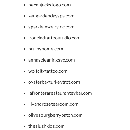
pecanjackstogo.com
zengardendayspa.com
sparklejewelryinc.com
ironcladtattoostudio.com
bruinshome.com
annascleaningsvc.com
wolfcitytattoo.com
oysterbayturkeytrot.com
lafronterarestauranteybar.com
lilyandrosetearoom.com
olivesburgberrypatch.com
theslushkids.com