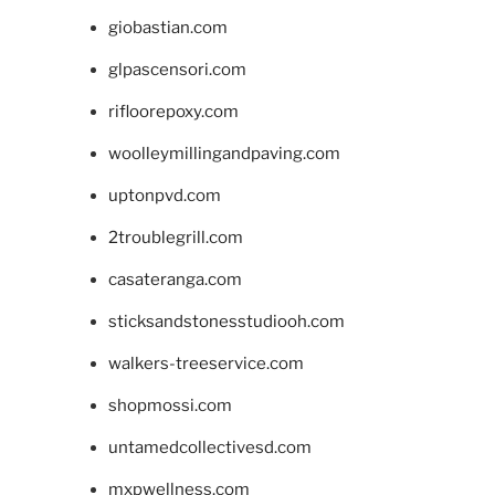
giobastian.com
glpascensori.com
rifloorepoxy.com
woolleymillingandpaving.com
uptonpvd.com
2troublegrill.com
casateranga.com
sticksandstonesstudiooh.com
walkers-treeservice.com
shopmossi.com
untamedcollectivesd.com
mxpwellness.com