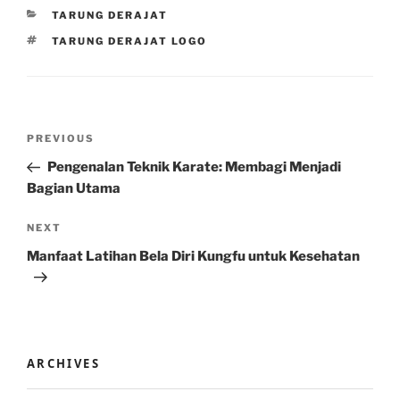
CATEGORIES
TARUNG DERAJAT
TAGS
TARUNG DERAJAT LOGO
Post
Previous
PREVIOUS
navigation
Post
Pengenalan Teknik Karate: Membagi Menjadi
Bagian Utama
Next
NEXT
Post
Manfaat Latihan Bela Diri Kungfu untuk Kesehatan
ARCHIVES