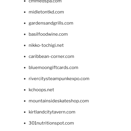
cmmedspa.com
midletontkd.com
gardensandgrills.com
basilfoodwine.com
nikko-tochigi.net
caribbean-corner.com
bluemoongiftcards.com
rivercitysteampunkexpo.com
kchoops.net
mountainsideskateshop.com
kirtlandcitytavern.com
301nutritionspot.com