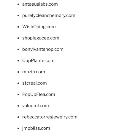
antaeuslabs.com
purelycleanchemdry.com
WishOping.com
shoplegacee.com
bonvivantshop.com
CupPlante.com
mpzin.com
stcreal.com
PopUpFlea.com
valueml.com
rebeccatorresjewelry.com
jmpbliss.com