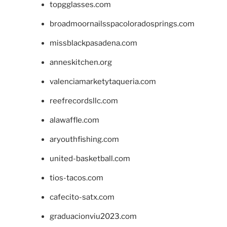
topgglasses.com
broadmoornailsspacoloradosprings.com
missblackpasadena.com
anneskitchen.org
valenciamarketytaqueria.com
reefrecordsllc.com
alawaffle.com
aryouthfishing.com
united-basketball.com
tios-tacos.com
cafecito-satx.com
graduacionviu2023.com