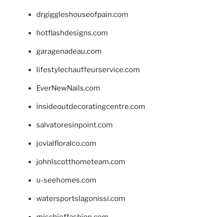
drgiggleshouseofpain.com
hotflashdesigns.com
garagenadeau.com
lifestylechauffeurservice.com
EverNewNails.com
insideoutdecoratingcentre.com
salvatoresinpoint.com
jovialfloralco.com
johnlscotthometeam.com
u-seehomes.com
watersportslagonissi.com
mischieffashion.com