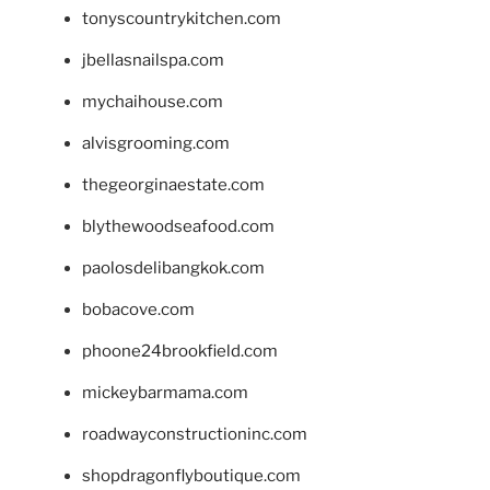
tonyscountrykitchen.com
jbellasnailspa.com
mychaihouse.com
alvisgrooming.com
thegeorginaestate.com
blythewoodseafood.com
paolosdelibangkok.com
bobacove.com
phoone24brookfield.com
mickeybarmama.com
roadwayconstructioninc.com
shopdragonflyboutique.com