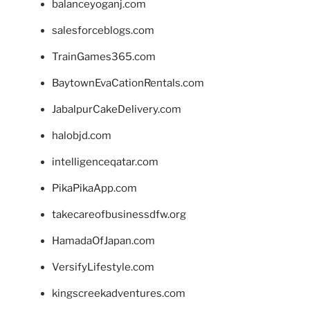
balanceyoganj.com
salesforceblogs.com
TrainGames365.com
BaytownEvaCationRentals.com
JabalpurCakeDelivery.com
halobjd.com
intelligenceqatar.com
PikaPikaApp.com
takecareofbusinessdfw.org
HamadaOfJapan.com
VersifyLifestyle.com
kingscreekadventures.com