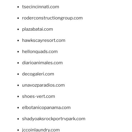
tsecincinnati.com
roderconstructiongroup.com
plazabatai.com
hawkscayresort.com
hellonquads.com
diarioanimales.com
decogaleri.com
unavozparadios.com
shoes-vert.com
elbotanicopanama.com
shadyoaksrockportrvpark.com
jccoinlaundry.com