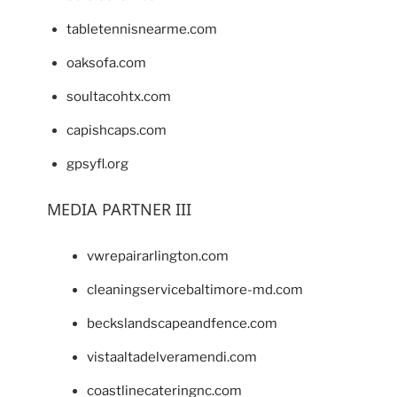
tabletennisnearme.com
oaksofa.com
soultacohtx.com
capishcaps.com
gpsyfl.org
MEDIA PARTNER III
vwrepairarlington.com
cleaningservicebaltimore-md.com
beckslandscapeandfence.com
vistaaltadelveramendi.com
coastlinecateringnc.com