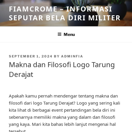
Skip
FIAMCROME – INFORMASI
to
SEPUTAR BELA DIRI MILITER
content
Menu
POSTED
SEPTEMBER 1, 2024
BY
ADMINFIA
ON
Makna dan Filosofi Logo Tarung
Derajat
Apakah kamu pernah mendengar tentang makna dan
filosofi dari logo Tarung Derajat? Logo yang sering kali
kita lihat di berbagai event pertandingan bela diri ini
sebenarnya memiliki makna yang dalam dan filosofi
yang kaya. Mari kita bahas lebih lanjut mengenai hal
tersebut.