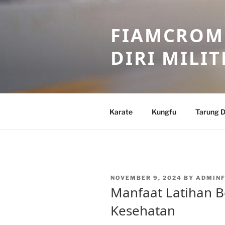
Skip
to
FIAMCROME
content
DIRI MILIT
Karate
Kungfu
Tarung D
POSTED
NOVEMBER 9, 2024
BY
ADMINF
ON
Manfaat Latihan Be
Kesehatan