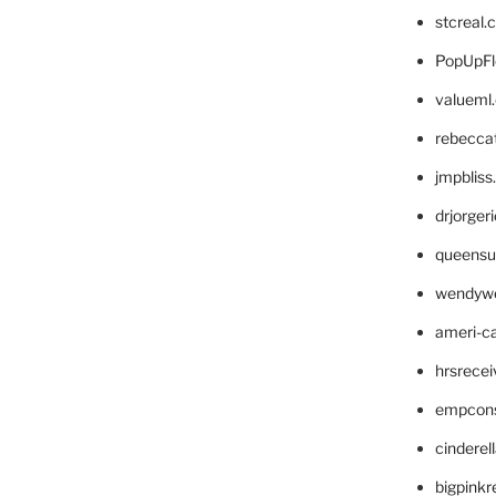
stcreal.
PopUpFl
valueml
rebecca
jmpblis
drjorger
queensu
wendyw
ameri-
hrsrece
empcon
cinderel
bigpinkr