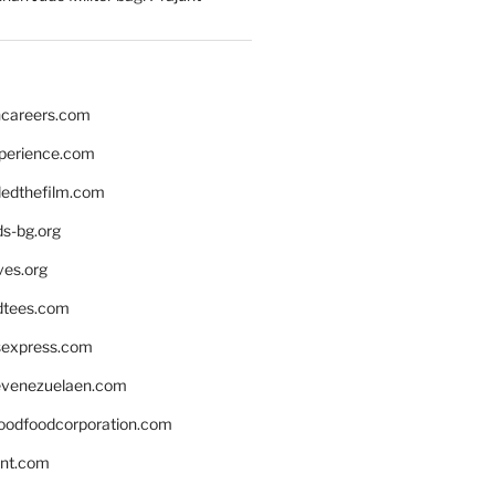
hcareers.com
xperience.com
edthefilm.com
ds-bg.org
ves.org
tees.com
rsexpress.com
venezuelaen.com
oodfoodcorporation.com
nnt.com