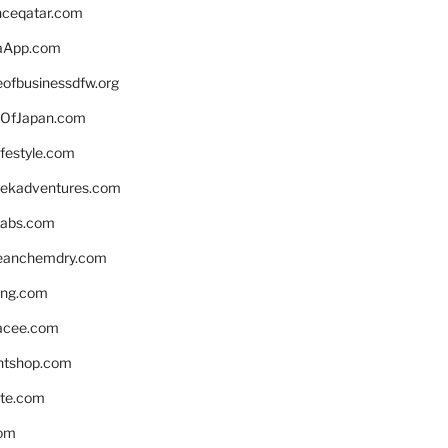
enceqatar.com
aApp.com
eofbusinessdfw.org
OfJapan.com
ifestyle.com
eekadventures.com
labs.com
leanchemdry.com
ing.com
acee.com
ntshop.com
te.com
om