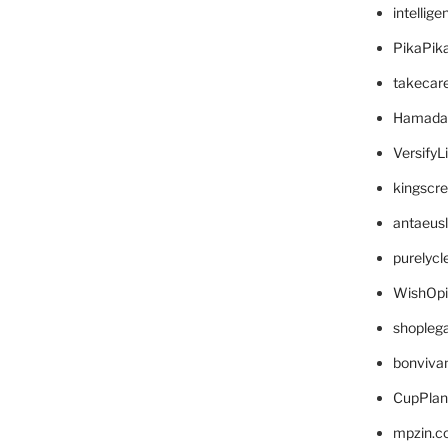
intellig
PikaPik
takecar
Hamada
VersifyL
kingscr
antaeus
purelyc
WishOp
shopleg
bonviva
CupPlan
mpzin.c