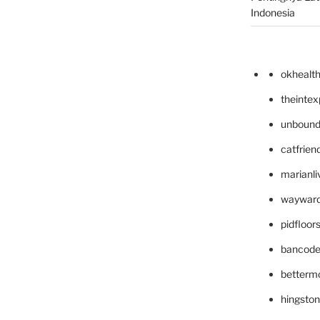
Indonesia
okhealt
theinte
unbound
catfrien
marianli
wayward
pidfloo
bancode
betterm
hingsto