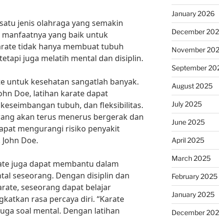
January 2026
h satu jenis olahraga yang semakin
December 20
a manfaatnya yang baik untuk
 karate tidak hanya membuat tubuh
November 20
tetapi juga melatih mental dan disiplin.
September 20
ate untuk kesehatan sangatlah banyak.
August 2025
ohn Doe, latihan karate dapat
July 2025
keseimbangan tubuh, dan fleksibilitas.
eorang akan terus menerus bergerak dan
June 2025
apat mengurangi risiko penyakit
. John Doe.
April 2025
March 2025
karate juga dapat membantu dalam
al seseorang. Dengan disiplin dan
February 2025
rate, seseorang dapat belajar
January 2025
atkan rasa percaya diri. “Karate
 juga soal mental. Dengan latihan
December 20