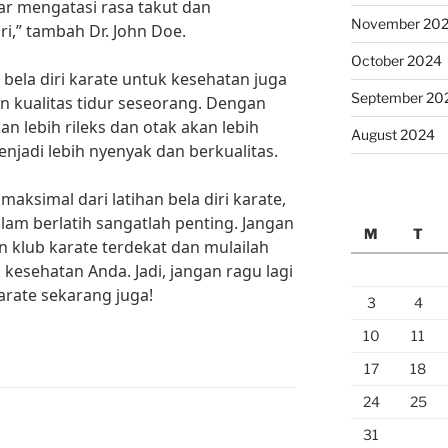
ar mengatasi rasa takut dan
November 20
i,” tambah Dr. John Doe.
October 2024
 bela diri karate untuk kesehatan juga
September 20
 kualitas tidur seseorang. Dengan
kan lebih rileks dan otak akan lebih
August 2024
njadi lebih nyenyak dan berkualitas.
ksimal dari latihan bela diri karate,
lam berlatih sangatlah penting. Jangan
M
T
 klub karate terdekat dan mulailah
esehatan Anda. Jadi, jangan ragu lagi
karate sekarang juga!
3
4
10
11
17
18
24
25
31