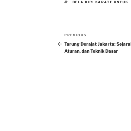
TAGS
BELA DIRI KARATE UNTUK
Post
Previous
PREVIOUS
navigation
Post
Tarung Derajat Jakarta: Sejara
Aturan, dan Teknik Dasar