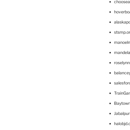
choosea
hoverbo
alaskapo
stsmp.o
manoel
mandelae
roselyn
balance
salesfo
TrainG
Baytown
Jabalpu
halobjd