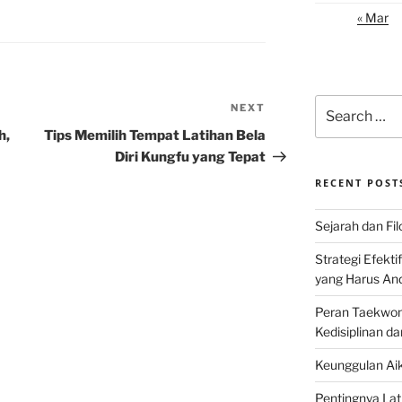
« Mar
Search
NEXT
Next
for:
Post
h,
Tips Memilih Tempat Latihan Bela
Diri Kungfu yang Tepat
RECENT POST
Sejarah dan Filo
Strategi Efekti
yang Harus An
Peran Taekwon
Kedisiplinan da
Keunggulan Aik
Pentingnya Lati