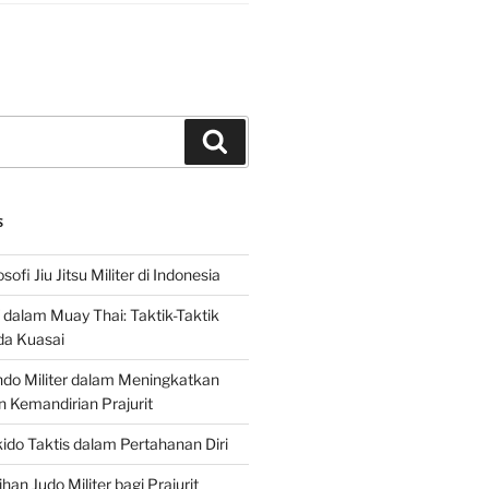
Search
S
sofi Jiu Jitsu Militer di Indonesia
f dalam Muay Thai: Taktik-Taktik
da Kuasai
do Militer dalam Meningkatkan
n Kemandirian Prajurit
ido Taktis dalam Pertahanan Diri
han Judo Militer bagi Prajurit