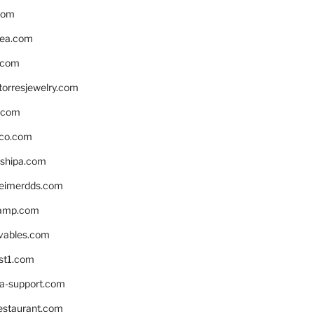
com
ea.com
.com
torresjewelry.com
s.com
ico.com
shipa.com
eimerdds.com
camp.com
ivables.com
st1.com
la-support.com
estaurant.com