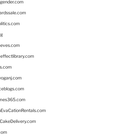
gender.com
ardssale.com
litics.com
rg
neves.com
ffectlibrary.com
ns.com
yoganj.com
rceblogs.com
ames365.com
EvaCationRentals.com
rCakeDelivery.com
.com