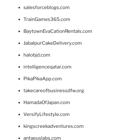
salesforceblogs.com
TrainGames365.com
BaytownEvaCationRentals.com
JabalpurCakeDelivery.com
halobjd.com
intelligenceqatar.com
PikaPikaApp.com
takecareofbusinessdfw.org
HamadaOfJapan.com
VersifyLifestyle.com
kingscreekadventures.com
antaeuslabs.com