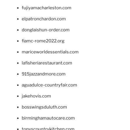
fujiyamacharleston.com
elpatronchardon.com
donglaishun-order.com
fiamc-rome2022.org
mariceworldessentials.com
lafisheriarestaurant.com
915jazzandmore.com
aguadulce-countryfair.com
jakehovis.com
bosswingsduluth.com
birminghamautocare.com
tonyscountrykitchen.com