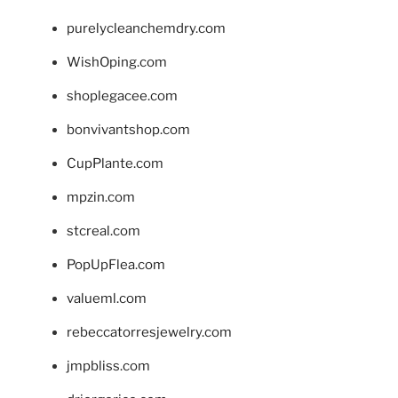
purelycleanchemdry.com
WishOping.com
shoplegacee.com
bonvivantshop.com
CupPlante.com
mpzin.com
stcreal.com
PopUpFlea.com
valueml.com
rebeccatorresjewelry.com
jmpbliss.com