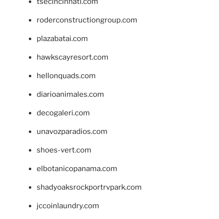
tsecincinnati.com
roderconstructiongroup.com
plazabatai.com
hawkscayresort.com
hellonquads.com
diarioanimales.com
decogaleri.com
unavozparadios.com
shoes-vert.com
elbotanicopanama.com
shadyoaksrockportrvpark.com
jccoinlaundry.com