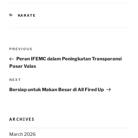
CATEGORIES
KARATE
Post
Previous
PREVIOUS
navigation
Post
Peran IFEMC dalam Peningkatan Transparansi
Pasar Valas
Next
NEXT
Post
Bersiap untuk Makan Besar di All Fired Up
ARCHIVES
March 2026