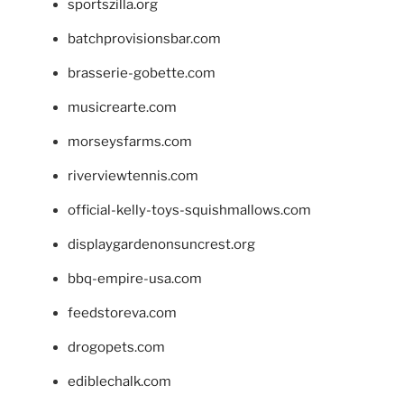
sportszilla.org
batchprovisionsbar.com
brasserie-gobette.com
musicrearte.com
morseysfarms.com
riverviewtennis.com
official-kelly-toys-squishmallows.com
displaygardenonsuncrest.org
bbq-empire-usa.com
feedstoreva.com
drogopets.com
ediblechalk.com