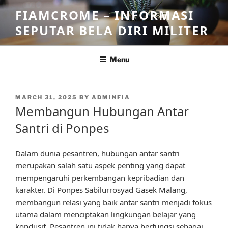
Skip
FIAMCROME – INFORMASI
to
SEPUTAR BELA DIRI MILITER
content
Menu
POSTED
MARCH 31, 2025
BY
ADMINFIA
ON
Membangun Hubungan Antar
Santri di Ponpes
Dalam dunia pesantren, hubungan antar santri
merupakan salah satu aspek penting yang dapat
mempengaruhi perkembangan kepribadian dan
karakter. Di Ponpes Sabilurrosyad Gasek Malang,
membangun relasi yang baik antar santri menjadi fokus
utama dalam menciptakan lingkungan belajar yang
kondusif. Pesantren ini tidak hanya berfungsi sebagai