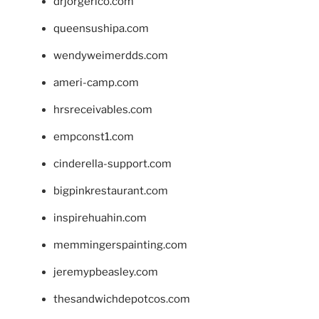
drjorgerico.com
queensushipa.com
wendyweimerdds.com
ameri-camp.com
hrsreceivables.com
empconst1.com
cinderella-support.com
bigpinkrestaurant.com
inspirehuahin.com
memmingerspainting.com
jeremypbeasley.com
thesandwichdepotcos.com