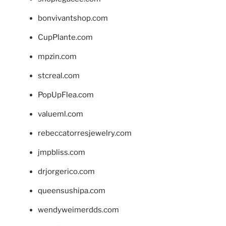
bonvivantshop.com
CupPlante.com
mpzin.com
stcreal.com
PopUpFlea.com
valueml.com
rebeccatorresjewelry.com
jmpbliss.com
drjorgerico.com
queensushipa.com
wendyweimerdds.com