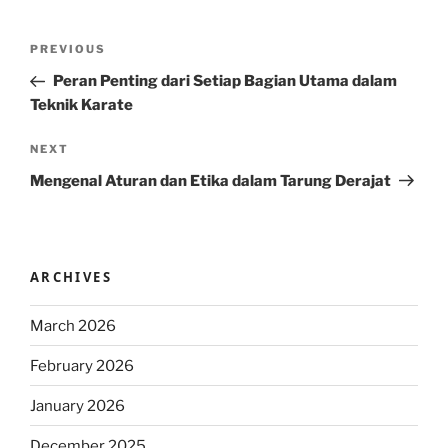
Post
Previous
PREVIOUS
navigation
Post
Peran Penting dari Setiap Bagian Utama dalam
Teknik Karate
Next
NEXT
Post
Mengenal Aturan dan Etika dalam Tarung Derajat
ARCHIVES
March 2026
February 2026
January 2026
December 2025