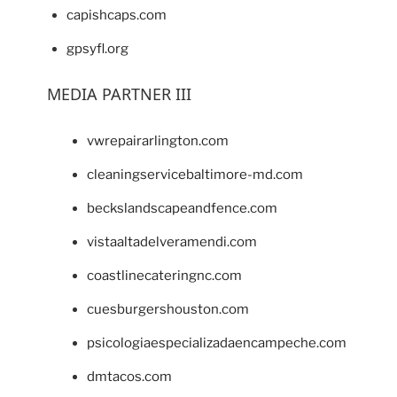
capishcaps.com
gpsyfl.org
MEDIA PARTNER III
vwrepairarlington.com
cleaningservicebaltimore-md.com
beckslandscapeandfence.com
vistaaltadelveramendi.com
coastlinecateringnc.com
cuesburgershouston.com
psicologiaespecializadaencampeche.com
dmtacos.com