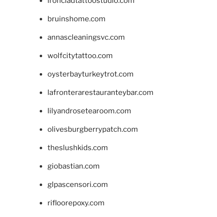
ironcladtattoostudio.com
bruinshome.com
annascleaningsvc.com
wolfcitytattoo.com
oysterbayturkeytrot.com
lafronterarestauranteybar.com
lilyandrosetearoom.com
olivesburgberrypatch.com
theslushkids.com
giobastian.com
glpascensori.com
rifloorepoxy.com