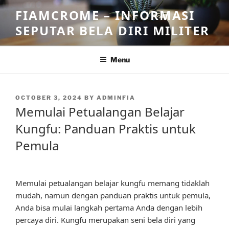
Skip
FIAMCROME – INFORMASI
to
SEPUTAR BELA DIRI MILITER
content
Menu
POSTED
OCTOBER 3, 2024
BY
ADMINFIA
ON
Memulai Petualangan Belajar
Kungfu: Panduan Praktis untuk
Pemula
Memulai petualangan belajar kungfu memang tidaklah
mudah, namun dengan panduan praktis untuk pemula,
Anda bisa mulai langkah pertama Anda dengan lebih
percaya diri. Kungfu merupakan seni bela diri yang