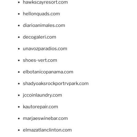
hawkscayresort.com
hellonquads.com
diarioanimales.com
decogaleri.com
unavozparadios.com
shoes-vert.com
elbotanicopanama.com
shadyoaksrockportrvpark.com
jccoinlaundry.com
kautorepair.com
marjaeswinebar.com
elmazatlanclinton.com