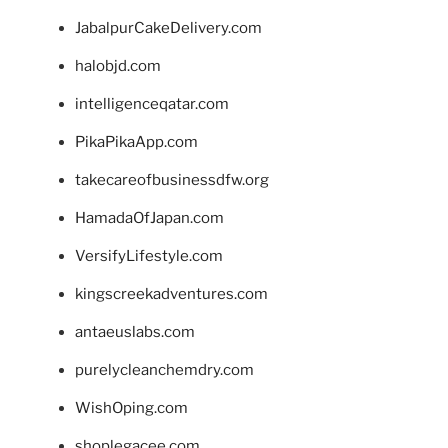
JabalpurCakeDelivery.com
halobjd.com
intelligenceqatar.com
PikaPikaApp.com
takecareofbusinessdfw.org
HamadaOfJapan.com
VersifyLifestyle.com
kingscreekadventures.com
antaeuslabs.com
purelycleanchemdry.com
WishOping.com
shoplegacee.com