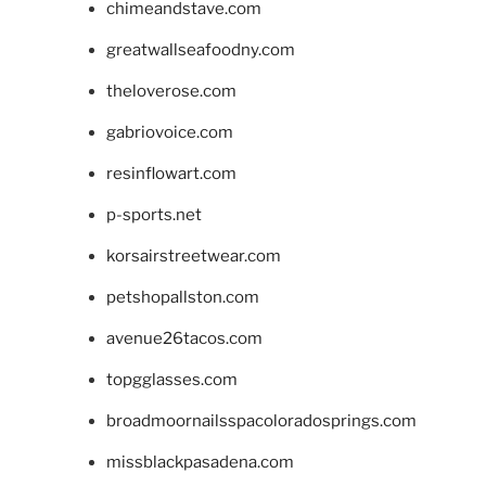
chimeandstave.com
greatwallseafoodny.com
theloverose.com
gabriovoice.com
resinflowart.com
p-sports.net
korsairstreetwear.com
petshopallston.com
avenue26tacos.com
topgglasses.com
broadmoornailsspacoloradosprings.com
missblackpasadena.com