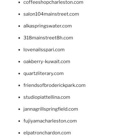
coffeeshopcharleston.com
salon104mainstreet.com
alkaspringswater.com
318mainstreet8h.com
lovenailsspari.com
oakberry-kuwait.com
quartzliterary.com
friendsofbroderickpark.com
studiopiattellina.com
jannagrillspringfield.com
fujiyamacharleston.com
elpatronchardon.com