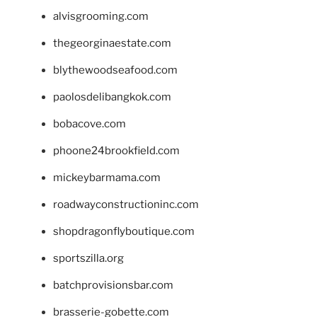
alvisgrooming.com
thegeorginaestate.com
blythewoodseafood.com
paolosdelibangkok.com
bobacove.com
phoone24brookfield.com
mickeybarmama.com
roadwayconstructioninc.com
shopdragonflyboutique.com
sportszilla.org
batchprovisionsbar.com
brasserie-gobette.com