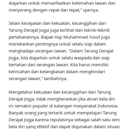
diajarkan untuk memanfaatkan kelemahan lawan dan
menyerang dengan cepat dan tepat,” ujarnya.
Selain kecepatan dan kekuatan, kecanggihan dari
Tarung Derajat Jogja juga terlihat dari teknik-teknik
pertahanannya. Bapak Haji Muhammad Yusuf juga
menekankan pentingnya untuk selalu siap dalam
menghadapi serangan lawan. “Dalam Tarung Derajat
Jogja, kita diajarkan untuk selalu waspada dan siap
bertahan dari serangan lawan. Kita harus memiliki
kelincahan dan ketangkasan dalam menghindari
serangan lawan,” tambahnya.
Mengetahui kekuatan dan kecanggihan dari Tarung
Derajat Jogja, tidak mengherankan jika aliran bela diri
ini semakin populer di kalangan masyarakat Indonesia.
Banyak orang yang tertarik untuk mempelajari Tarung
Derajat Jogja karena reputasinya sebagai salah satu seni
bela diri yang efektif dan dapat digunakan dalam situasi