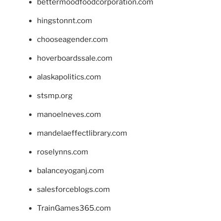
bettermoodfoodcorporation.com
hingstonnt.com
chooseagender.com
hoverboardssale.com
alaskapolitics.com
stsmp.org
manoelneves.com
mandelaeffectlibrary.com
roselynns.com
balanceyoganj.com
salesforceblogs.com
TrainGames365.com