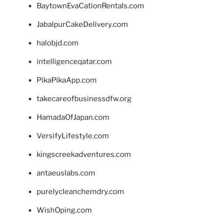
BaytownEvaCationRentals.com
JabalpurCakeDelivery.com
halobjd.com
intelligenceqatar.com
PikaPikaApp.com
takecareofbusinessdfw.org
HamadaOfJapan.com
VersifyLifestyle.com
kingscreekadventures.com
antaeuslabs.com
purelycleanchemdry.com
WishOping.com