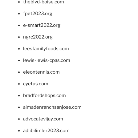
theblvd-boise.com
fpet2023.org
e-smart2022.org
ngrc2022.org
leesfamilyfoods.com
lewis-lewis-cpas.com
eleontennis.com
cyetus.com
bradfordshops.com
almadenranchsanjose.com
advocatevijay.com
adlibilimler2023.com