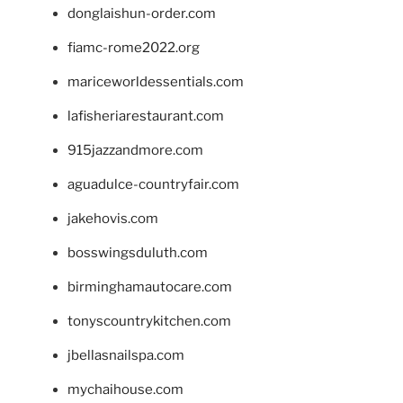
donglaishun-order.com
fiamc-rome2022.org
mariceworldessentials.com
lafisheriarestaurant.com
915jazzandmore.com
aguadulce-countryfair.com
jakehovis.com
bosswingsduluth.com
birminghamautocare.com
tonyscountrykitchen.com
jbellasnailspa.com
mychaihouse.com