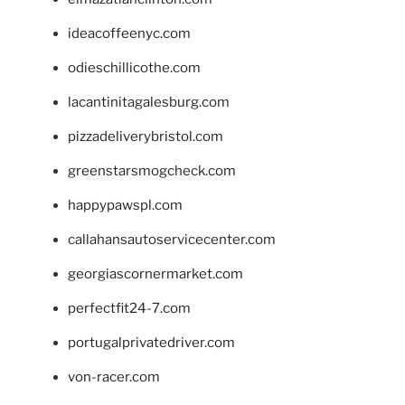
ideacoffeenyc.com
odieschillicothe.com
lacantinitagalesburg.com
pizzadeliverybristol.com
greenstarsmogcheck.com
happypawspl.com
callahansautoservicecenter.com
georgiascornermarket.com
perfectfit24-7.com
portugalprivatedriver.com
von-racer.com