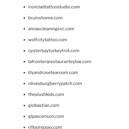
ironcladtattoostudio.com
bruinshome.com
annascleaningsvc.com
wolfcitytattoo.com
oysterbayturkeytrot.com
lafronterarestauranteybar.com
lilyandrosetearoom.com
olivesburgberrypatch.com
theslushkids.com
giobastian.com
glpascensori.com
rifloorepoxy.com