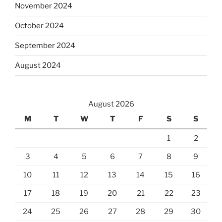
November 2024
October 2024
September 2024
August 2024
August 2026
M
T
W
T
F
S
S
1
2
3
4
5
6
7
8
9
10
11
12
13
14
15
16
17
18
19
20
21
22
23
24
25
26
27
28
29
30