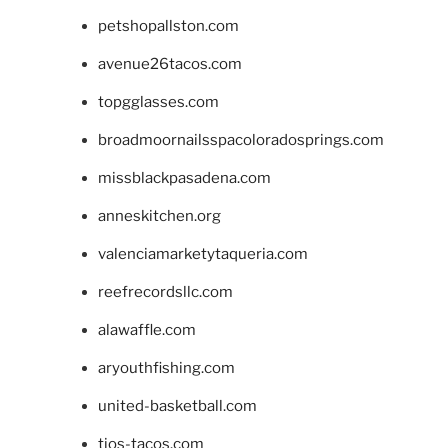
petshopallston.com
avenue26tacos.com
topgglasses.com
broadmoornailsspacoloradosprings.com
missblackpasadena.com
anneskitchen.org
valenciamarketytaqueria.com
reefrecordsllc.com
alawaffle.com
aryouthfishing.com
united-basketball.com
tios-tacos.com