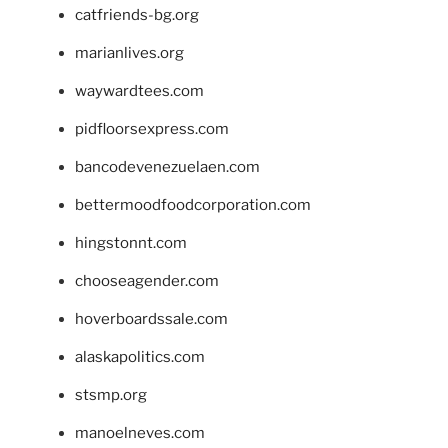
catfriends-bg.org
marianlives.org
waywardtees.com
pidfloorsexpress.com
bancodevenezuelaen.com
bettermoodfoodcorporation.com
hingstonnt.com
chooseagender.com
hoverboardssale.com
alaskapolitics.com
stsmp.org
manoelneves.com