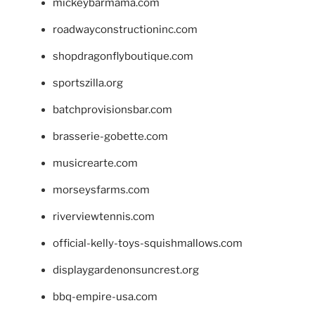
mickeybarmama.com
roadwayconstructioninc.com
shopdragonflyboutique.com
sportszilla.org
batchprovisionsbar.com
brasserie-gobette.com
musicrearte.com
morseysfarms.com
riverviewtennis.com
official-kelly-toys-squishmallows.com
displaygardenonsuncrest.org
bbq-empire-usa.com