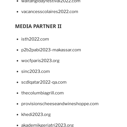
waitangidayfestival2022.com
vacancesscolaires2022.com
MEDIA PARTNER II
isth2022.com
p2b2pabi2023-makassar.com
wocfparis2023.org
sinc2023.com
scdlqatar2022-qa.com
thecolumbiagrill.com
provisionscheeseandwineshoppe.com
khedi2023.org
akademikgeriatri2023.org