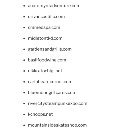
anatomyofadventure.com
drivancastillo.com
cmmedspa.com
midletontkd.com
gardensandgrills.com
basilfoodwine.com
nikko-tochigi.net
caribbean-corner.com
bluemoongiftcards.com
rivercitysteampunkexpo.com
kchoops.net
mountainsideskateshop.com