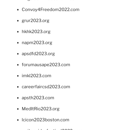
Convoy4Freedom2022.com
grur2023.org
hkhk2023.org
napm2023.org
apsdfd2023.org
forumausape2023.com
imkl2023.com
careerfaircsd2023.com
apsth2023.com
MedItRio2023.org
lcicon2023boston.com