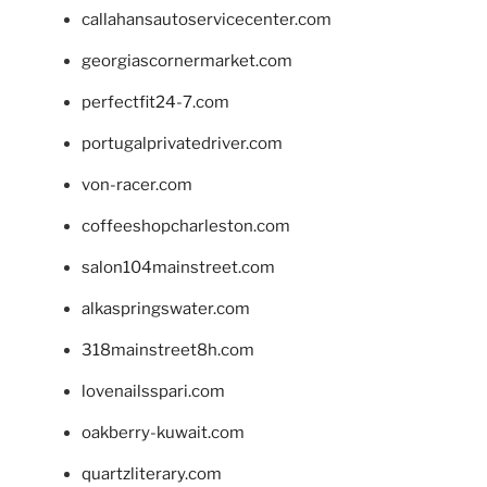
callahansautoservicecenter.com
georgiascornermarket.com
perfectfit24-7.com
portugalprivatedriver.com
von-racer.com
coffeeshopcharleston.com
salon104mainstreet.com
alkaspringswater.com
318mainstreet8h.com
lovenailsspari.com
oakberry-kuwait.com
quartzliterary.com