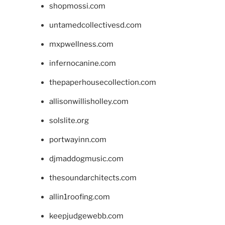
shopmossi.com
untamedcollectivesd.com
mxpwellness.com
infernocanine.com
thepaperhousecollection.com
allisonwillisholley.com
solslite.org
portwayinn.com
djmaddogmusic.com
thesoundarchitects.com
allin1roofing.com
keepjudgewebb.com