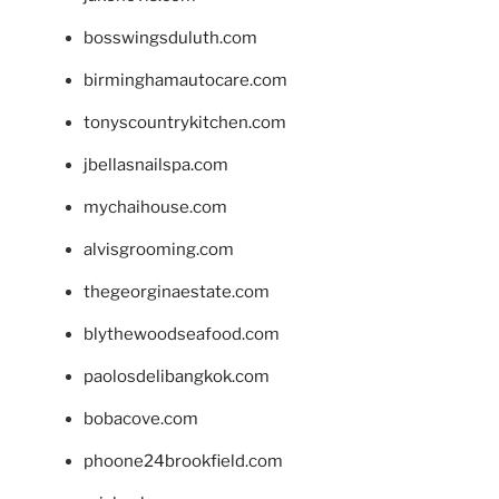
bosswingsduluth.com
birminghamautocare.com
tonyscountrykitchen.com
jbellasnailspa.com
mychaihouse.com
alvisgrooming.com
thegeorginaestate.com
blythewoodseafood.com
paolosdelibangkok.com
bobacove.com
phoone24brookfield.com