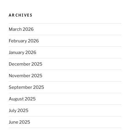
ARCHIVES
March 2026
February 2026
January 2026
December 2025
November 2025
September 2025
August 2025
July 2025
June 2025