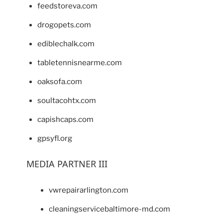
feedstoreva.com
drogopets.com
ediblechalk.com
tabletennisnearme.com
oaksofa.com
soultacohtx.com
capishcaps.com
gpsyfl.org
MEDIA PARTNER III
vwrepairarlington.com
cleaningservicebaltimore-md.com