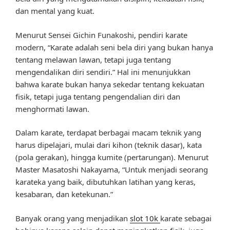
dan mental yang kuat.
Menurut Sensei Gichin Funakoshi, pendiri karate
modern, “Karate adalah seni bela diri yang bukan hanya
tentang melawan lawan, tetapi juga tentang
mengendalikan diri sendiri.” Hal ini menunjukkan
bahwa karate bukan hanya sekedar tentang kekuatan
fisik, tetapi juga tentang pengendalian diri dan
menghormati lawan.
Dalam karate, terdapat berbagai macam teknik yang
harus dipelajari, mulai dari kihon (teknik dasar), kata
(pola gerakan), hingga kumite (pertarungan). Menurut
Master Masatoshi Nakayama, “Untuk menjadi seorang
karateka yang baik, dibutuhkan latihan yang keras,
kesabaran, dan ketekunan.”
Banyak orang yang menjadikan
slot 10k
karate sebagai