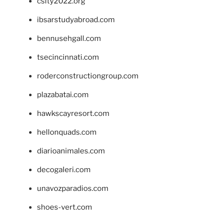
csity2022.org
ibsarstudyabroad.com
bennusehgall.com
tsecincinnati.com
roderconstructiongroup.com
plazabatai.com
hawkscayresort.com
hellonquads.com
diarioanimales.com
decogaleri.com
unavozparadios.com
shoes-vert.com