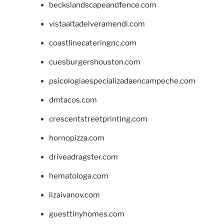
beckslandscapeandfence.com
vistaaltadelveramendi.com
coastlinecateringnc.com
cuesburgershouston.com
psicologiaespecializadaencampeche.com
dmtacos.com
crescentstreetprinting.com
hornopizza.com
driveadragster.com
hematologa.com
lizaivanov.com
guesttinyhomes.com