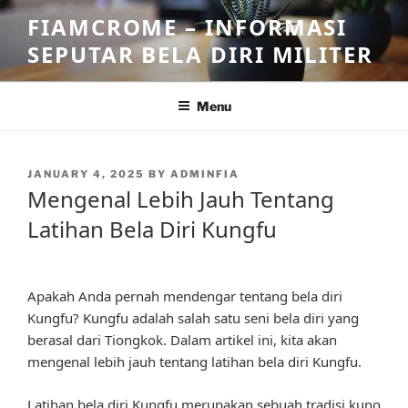
Skip
FIAMCROME – INFORMASI
to
SEPUTAR BELA DIRI MILITER
content
Menu
POSTED
JANUARY 4, 2025
BY
ADMINFIA
ON
Mengenal Lebih Jauh Tentang
Latihan Bela Diri Kungfu
Apakah Anda pernah mendengar tentang bela diri
Kungfu? Kungfu adalah salah satu seni bela diri yang
berasal dari Tiongkok. Dalam artikel ini, kita akan
mengenal lebih jauh tentang latihan bela diri Kungfu.
Latihan bela diri Kungfu merupakan sebuah tradisi kuno