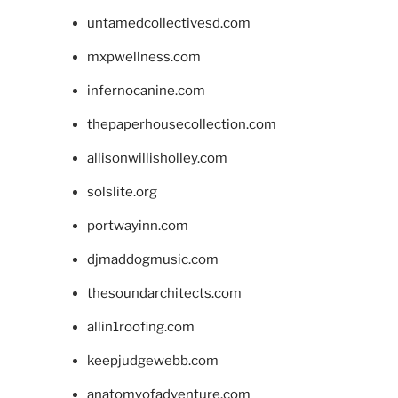
untamedcollectivesd.com
mxpwellness.com
infernocanine.com
thepaperhousecollection.com
allisonwillisholley.com
solslite.org
portwayinn.com
djmaddogmusic.com
thesoundarchitects.com
allin1roofing.com
keepjudgewebb.com
anatomyofadventure.com