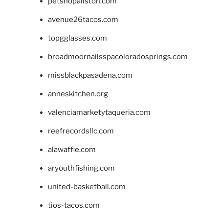
petshopallston.com
avenue26tacos.com
topgglasses.com
broadmoornailsspacoloradosprings.com
missblackpasadena.com
anneskitchen.org
valenciamarketytaqueria.com
reefrecordsllc.com
alawaffle.com
aryouthfishing.com
united-basketball.com
tios-tacos.com