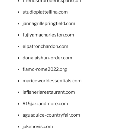
friendsofbroderickpark.com
studiopiattellina.com
jannagrillspringfield.com
fujiyamacharleston.com
elpatronchardon.com
donglaishun-order.com
fiamc-rome2022.org
mariceworldessentials.com
lafisheriarestaurant.com
915jazzandmore.com
aguadulce-countryfair.com
jakehovis.com