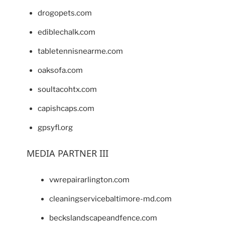
drogopets.com
ediblechalk.com
tabletennisnearme.com
oaksofa.com
soultacohtx.com
capishcaps.com
gpsyfl.org
MEDIA PARTNER III
vwrepairarlington.com
cleaningservicebaltimore-md.com
beckslandscapeandfence.com