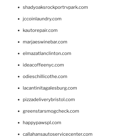
shadyoaksrockportrvpark.com
jccoinlaundry.com
kautorepair.com
marjaeswinebar.com
elmazatlanclinton.com
ideacoffeenyc.com
odieschillicothe.com
lacantinitagalesburg.com
pizzadeliverybristol.com
greenstarsmogcheck.com
happypawspl.com
callahansautoservicecenter.com