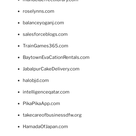
roselynns.com
balanceyoganj.com
salesforceblogs.com
TrainGames365.com
BaytownEvaCationRentals.com
JabalpurCakeDelivery.com
halobjd.com
intelligenceqatar.com
PikaPikaApp.com
takecareofbusinessdfw.org
HamadaOfJapan.com