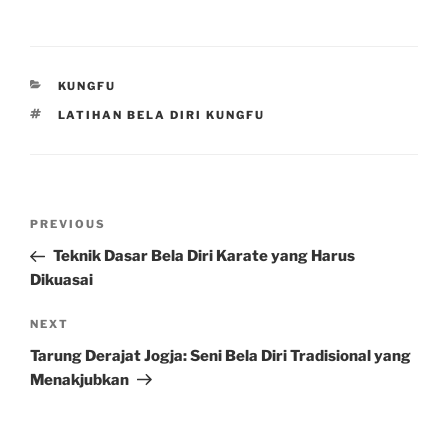
CATEGORIES
KUNGFU
TAGS
LATIHAN BELA DIRI KUNGFU
Post
Previous
PREVIOUS
navigation
Post
Teknik Dasar Bela Diri Karate yang Harus
Dikuasai
Next
NEXT
Post
Tarung Derajat Jogja: Seni Bela Diri Tradisional yang
Menakjubkan