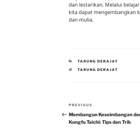
dan lestarikan. Melalui belaja
kita dapat mengembangkan ka
dan mulia.
CATEGORIES
TARUNG DERAJAT
TAGS
TARUNG DERAJAT
Post
Previous
PREVIOUS
navigation
Post
Membangun Keseimbangan de
Kungfu Taichi: Tips dan Trik