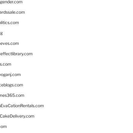
gender.com
ardssale.com
litics.com
rg
neves.com
ffectlibrary.com
ns.com
yoganj.com
rceblogs.com
ames365.com
EvaCationRentals.com
rCakeDelivery.com
.com