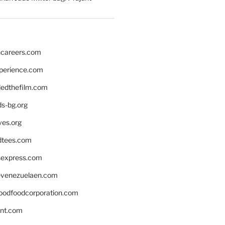
hcareers.com
xperience.com
edthefilm.com
ds-bg.org
ves.org
tees.com
rsexpress.com
venezuelaen.com
oodfoodcorporation.com
nnt.com