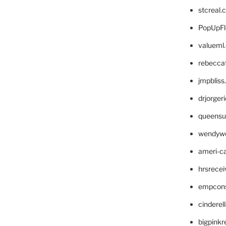
stcreal.
PopUpFl
valueml
rebecca
jmpblis
drjorger
queensu
wendyw
ameri-
hrsrece
empcon
cinderel
bigpinkr