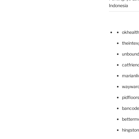
Indonesia
okhealt
theinte
unbound
catfrien
marianli
wayward
pidfloo
bancode
betterm
hingsto