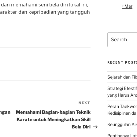
r dan memahami seni bela diri lokal ini,
« Mar
rakter dan kepribadian yang tangguh
Search
for:
RECENT POST
Sejarah dan Filo
Strategi Efekti
yang Harus An
NEXT
Next
Peran Taekwon
Post
ngan
Memahami Bagian-bagian Teknik
Kedisiplinan da
Karate untuk Meningkatkan Skill
Keunggulan Aik
Bela Diri
Pentingnya Lati