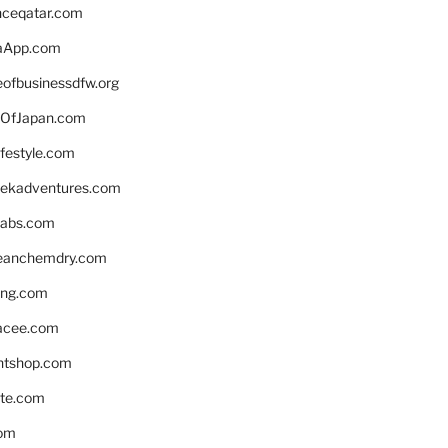
enceqatar.com
aApp.com
eofbusinessdfw.org
OfJapan.com
ifestyle.com
eekadventures.com
labs.com
leanchemdry.com
ing.com
acee.com
ntshop.com
te.com
om