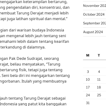
ya mengajarkan keterampilan bertarung,
November 20
ng pengendalian diri, konsentrasi, dan
 membuat Tarung Derajat menjadi lebih
October 2024
tapi juga latihan spiritual dan mental.”
September 20
gian dari warisan budaya Indonesia
August 2024
an mengenal lebih jauh tentang seni
t memahami lebih dalam tentang kearifan
ng terkandung di dalamnya.
M
T
gan Pak Dede Sudrajat, seorang
erajat, beliau menyatakan, “Tarung
ertarung fisik, tetapi juga tentang
3
4
 Seni bela diri ini mengajarkan tentang
10
11
pengorbanan. Itulah yang membuatnya
17
18
24
25
h jauh tentang Tarung Derajat sebagai
31
Indonesia yang patut kita banggakan