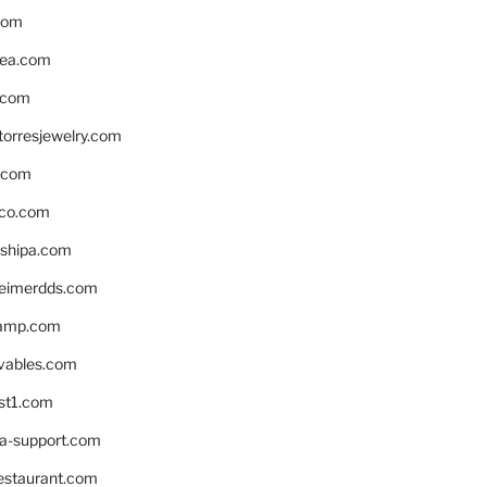
com
ea.com
.com
torresjewelry.com
s.com
ico.com
shipa.com
eimerdds.com
camp.com
ivables.com
st1.com
la-support.com
estaurant.com