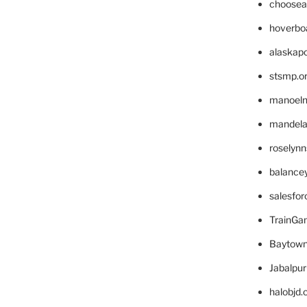
choosea
hoverbo
alaskapo
stsmp.o
manoel
mandelae
roselyn
balance
salesfo
TrainG
Baytown
Jabalpu
halobjd