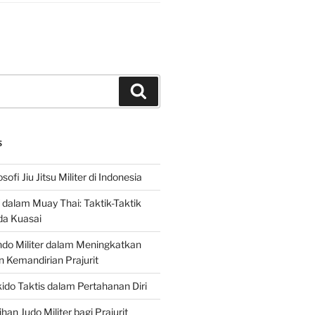
Search
S
sofi Jiu Jitsu Militer di Indonesia
f dalam Muay Thai: Taktik-Taktik
da Kuasai
do Militer dalam Meningkatkan
n Kemandirian Prajurit
ido Taktis dalam Pertahanan Diri
han Judo Militer bagi Prajurit