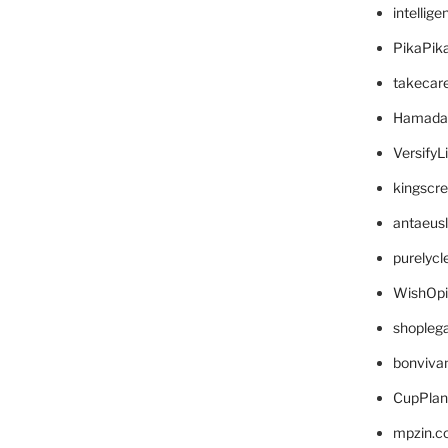
intellig
PikaPik
takecar
Hamada
VersifyL
kingscr
antaeus
purelyc
WishOp
shopleg
bonviva
CupPlan
mpzin.c