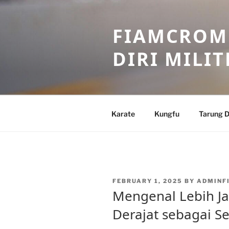
Skip
to
FIAMCROME
content
DIRI MILIT
Karate
Kungfu
Tarung D
POSTED
FEBRUARY 1, 2025
BY
ADMINF
ON
Mengenal Lebih J
Derajat sebagai Se