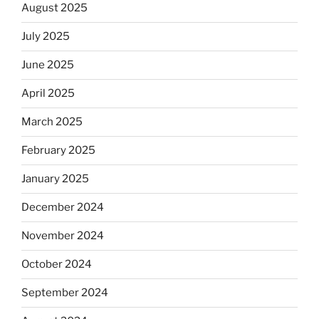
August 2025
July 2025
June 2025
April 2025
March 2025
February 2025
January 2025
December 2024
November 2024
October 2024
September 2024