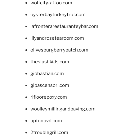
wolfcitytattoo.com
oysterbayturkeytrot.com
lafronterarestauranteybar.com
lilyandrosetearoom.com
olivesburgberrypatch.com
theslushkids.com
giobastian.com
glpascensori.com
rifloorepoxy.com
woolleymillingandpaving.com
uptonpvd.com
2troublegrill.com