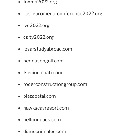
taoms2022.org
iias-euromena-conference2022.org
ivd2022.org
csity2022.org
ibsarstudyabroad.com
bennusehgall.com
tsecincinnati.com
roderconstructiongroup.com
plazabatai.com
hawkscayresort.com
hellonquads.com
diarioanimales.com