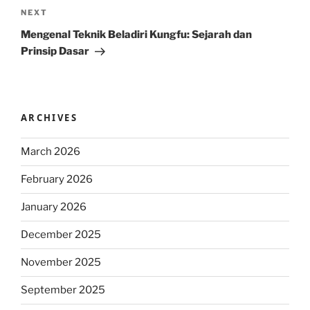
Next
NEXT
Post
Mengenal Teknik Beladiri Kungfu: Sejarah dan
Prinsip Dasar
ARCHIVES
March 2026
February 2026
January 2026
December 2025
November 2025
September 2025