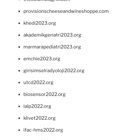
provisionscheeseandwineshoppe.com
khedi2023.org
akademikgeriatri2023.org
marmarapediatri2023.org
emchie2023.org
girisimselradyoloji2022.org
utcd2022.org
biosensor2022.org
ialp2022.org
klivet2022.org
ifac-hms2022.org