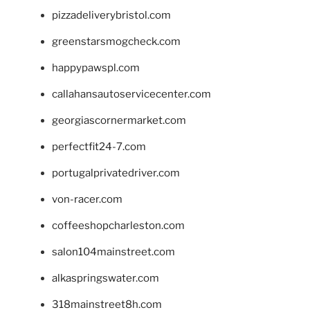
pizzadeliverybristol.com
greenstarsmogcheck.com
happypawspl.com
callahansautoservicecenter.com
georgiascornermarket.com
perfectfit24-7.com
portugalprivatedriver.com
von-racer.com
coffeeshopcharleston.com
salon104mainstreet.com
alkaspringswater.com
318mainstreet8h.com