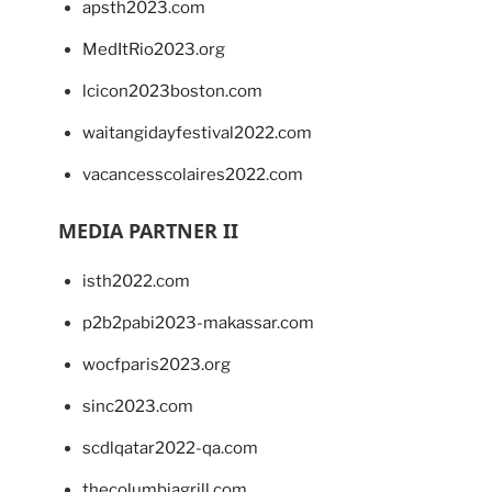
apsth2023.com
MedItRio2023.org
lcicon2023boston.com
waitangidayfestival2022.com
vacancesscolaires2022.com
MEDIA PARTNER II
isth2022.com
p2b2pabi2023-makassar.com
wocfparis2023.org
sinc2023.com
scdlqatar2022-qa.com
thecolumbiagrill.com