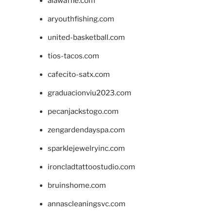
alawaffle.com
aryouthfishing.com
united-basketball.com
tios-tacos.com
cafecito-satx.com
graduacionviu2023.com
pecanjackstogo.com
zengardendayspa.com
sparklejewelryinc.com
ironcladtattoostudio.com
bruinshome.com
annascleaningsvc.com