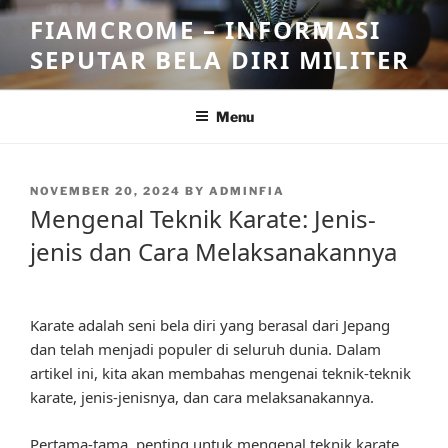
Skip
FIAMCROME – INFORMASI
to
SEPUTAR BELA DIRI MILITER
content
Menu
POSTED
NOVEMBER 20, 2024
BY
ADMINFIA
ON
Mengenal Teknik Karate: Jenis-
jenis dan Cara Melaksanakannya
Karate adalah seni bela diri yang berasal dari Jepang
dan telah menjadi populer di seluruh dunia. Dalam
artikel ini, kita akan membahas mengenai teknik-teknik
karate, jenis-jenisnya, dan cara melaksanakannya.
Pertama-tama, penting untuk mengenal teknik karate