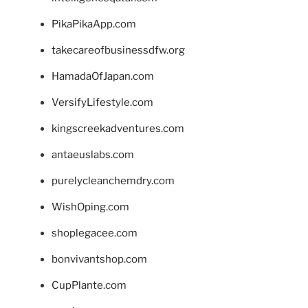
PikaPikaApp.com
takecareofbusinessdfw.org
HamadaOfJapan.com
VersifyLifestyle.com
kingscreekadventures.com
antaeuslabs.com
purelycleanchemdry.com
WishOping.com
shoplegacee.com
bonvivantshop.com
CupPlante.com