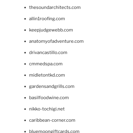
thesoundarchitects.com
allin1roofing.com
keepjudgewebb.com
anatomyofadventure.com
drivancastillo.com
cmmedspa.com
midletontkd.com
gardensandgrills.com
basilfoodwine.com
nikko-tochigi.net
caribbean-corner.com
bluemoongiftcards.com