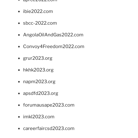
ibie2022.com
sbcc-2022.com
AngolaOilAndGas2022.com
Convoy4Freedom2022.com
grur2023.org
hkhk2023.org
napm2023.org
apsdfd2023.org
forumausape2023.com
imkl2023.com
careerfaircsd2023.com