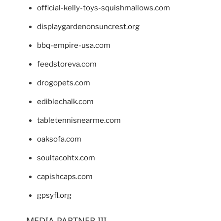
official-kelly-toys-squishmallows.com
displaygardenonsuncrest.org
bbq-empire-usa.com
feedstoreva.com
drogopets.com
ediblechalk.com
tabletennisnearme.com
oaksofa.com
soultacohtx.com
capishcaps.com
gpsyfl.org
MEDIA PARTNER III