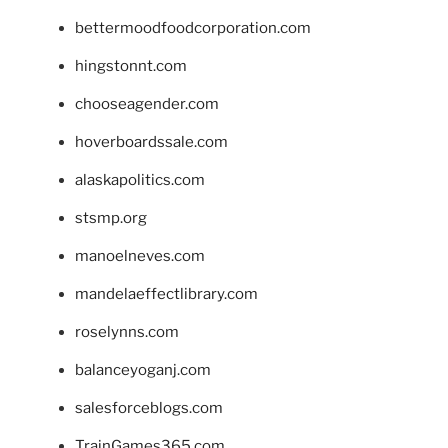
bettermoodfoodcorporation.com
hingstonnt.com
chooseagender.com
hoverboardssale.com
alaskapolitics.com
stsmp.org
manoelneves.com
mandelaeffectlibrary.com
roselynns.com
balanceyoganj.com
salesforceblogs.com
TrainGames365.com