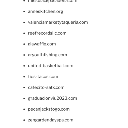
missblackpasadena.com
anneskitchen.org
valenciamarketytaqueria.com
reefrecordsllc.com
alawaffle.com
aryouthfishing.com
united-basketball.com
tios-tacos.com
cafecito-satx.com
graduacionviu2023.com
pecanjackstogo.com
zengardendayspa.com