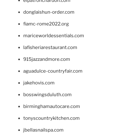
elpatronchardon.com
donglaishun-order.com
fiamc-rome2022.org
mariceworldessentials.com
lafisheriarestaurant.com
915jazzandmore.com
aguadulce-countryfair.com
jakehovis.com
bosswingsduluth.com
birminghamautocare.com
tonyscountrykitchen.com
jbellasnailspa.com