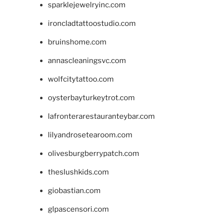
sparklejewelryinc.com
ironcladtattoostudio.com
bruinshome.com
annascleaningsvc.com
wolfcitytattoo.com
oysterbayturkeytrot.com
lafronterarestauranteybar.com
lilyandrosetearoom.com
olivesburgberrypatch.com
theslushkids.com
giobastian.com
glpascensori.com