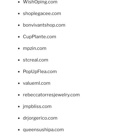
WishOping.com
shoplegacee.com
bonvivantshop.com
CupPlante.com
mpzin.com
stcreal.com
PopUpFlea.com
valueml.com
rebeccatorresjewelry.com
jmpbliss.com
drjorgerico.com
queensushipa.com