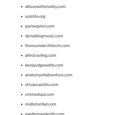
allisonwillisholley.com
solslite.org
portwayinn.com
djmaddogmusic.com
thesoundarchitects.com
allin1roofing.com
keepjudgewebb.com
anatomyofadventure.com
drivancastillo.com
cmmedspa.com
midletontkd.com
gardensandgrills.com