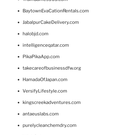
BaytownEvaCationRentals.com
JabalpurCakeDelivery.com
halobjd.com
intelligenceqatar.com
PikaPikaApp.com
takecareofbusinessdfw.org
HamadaOfJapan.com
VersifyLifestyle.com
kingscreekadventures.com
antaeuslabs.com
purelycleanchemdry.com