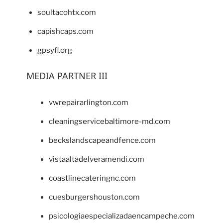
soultacohtx.com
capishcaps.com
gpsyfl.org
MEDIA PARTNER III
vwrepairarlington.com
cleaningservicebaltimore-md.com
beckslandscapeandfence.com
vistaaltadelveramendi.com
coastlinecateringnc.com
cuesburgershouston.com
psicologiaespecializadaencampeche.com