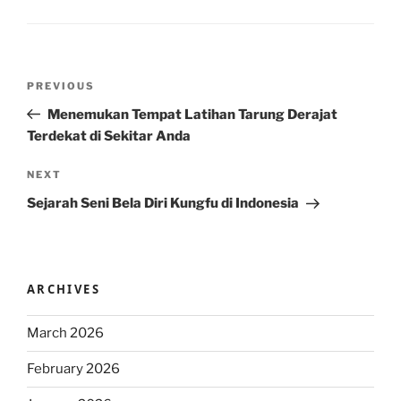
Post
Previous
PREVIOUS
navigation
Post
Menemukan Tempat Latihan Tarung Derajat
Terdekat di Sekitar Anda
Next
NEXT
Post
Sejarah Seni Bela Diri Kungfu di Indonesia
ARCHIVES
March 2026
February 2026