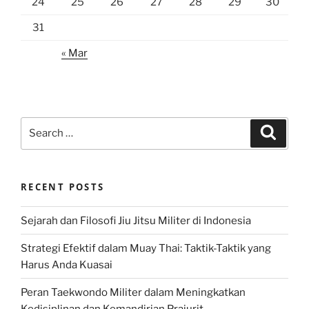
24
25
26
27
28
29
30
31
« Mar
Search
Search
for:
RECENT POSTS
Sejarah dan Filosofi Jiu Jitsu Militer di Indonesia
Strategi Efektif dalam Muay Thai: Taktik-Taktik yang
Harus Anda Kuasai
Peran Taekwondo Militer dalam Meningkatkan
Kedisiplinan dan Kemandirian Prajurit