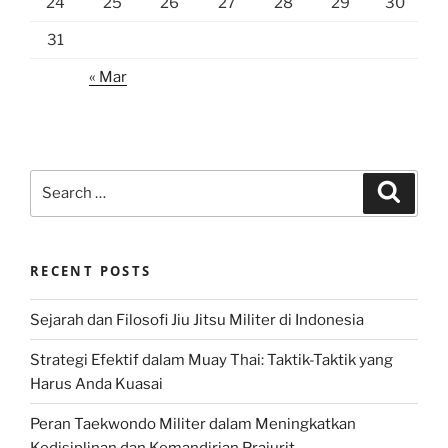
24
25
26
27
28
29
30
31
« Mar
Search
Search
for:
RECENT POSTS
Sejarah dan Filosofi Jiu Jitsu Militer di Indonesia
Strategi Efektif dalam Muay Thai: Taktik-Taktik yang
Harus Anda Kuasai
Peran Taekwondo Militer dalam Meningkatkan
Kedisiplinan dan Kemandirian Prajurit