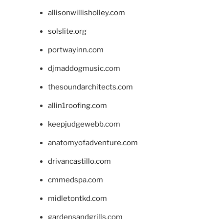
allisonwillisholley.com
solslite.org
portwayinn.com
djmaddogmusic.com
thesoundarchitects.com
allin1roofing.com
keepjudgewebb.com
anatomyofadventure.com
drivancastillo.com
cmmedspa.com
midletontkd.com
gardensandgrills.com