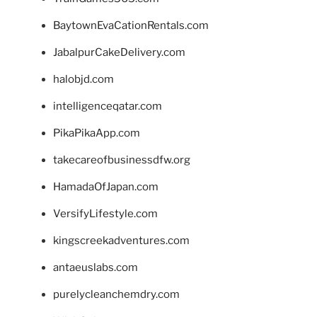
BaytownEvaCationRentals.com
JabalpurCakeDelivery.com
halobjd.com
intelligenceqatar.com
PikaPikaApp.com
takecareofbusinessdfw.org
HamadaOfJapan.com
VersifyLifestyle.com
kingscreekadventures.com
antaeuslabs.com
purelycleanchemdry.com