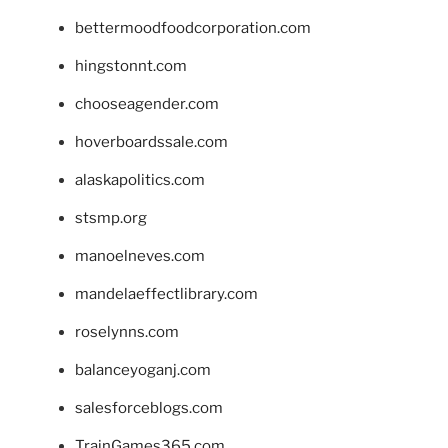
bettermoodfoodcorporation.com
hingstonnt.com
chooseagender.com
hoverboardssale.com
alaskapolitics.com
stsmp.org
manoelneves.com
mandelaeffectlibrary.com
roselynns.com
balanceyoganj.com
salesforceblogs.com
TrainGames365.com