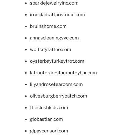
sparklejewelryinc.com
ironcladtattoostudio.com
bruinshome.com
annascleaningsvc.com
wolfcitytattoo.com
oysterbayturkeytrot.com
lafronterarestauranteybar.com
lilyandrosetearoom.com
olivesburgberrypatch.com
theslushkids.com
giobastian.com
glpascensori.com