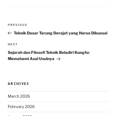
Post
Previous
PREVIOUS
navigation
Post
Teknik Dasar Tarung Derajat yang Harus Dikuasai
Next
NEXT
Post
Sejarah dan Filosofi Teknik Beladiri Kungfu:
Memahami Asal Usulnya
ARCHIVES
March 2026
February 2026