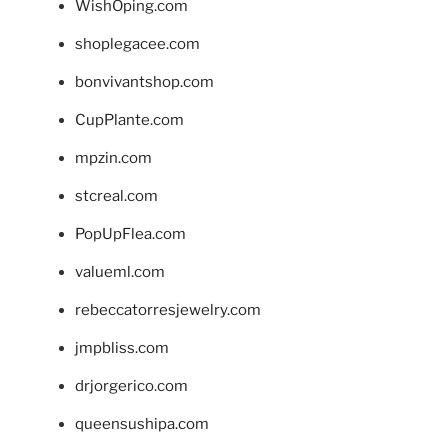
WishOping.com
shoplegacee.com
bonvivantshop.com
CupPlante.com
mpzin.com
stcreal.com
PopUpFlea.com
valueml.com
rebeccatorresjewelry.com
jmpbliss.com
drjorgerico.com
queensushipa.com