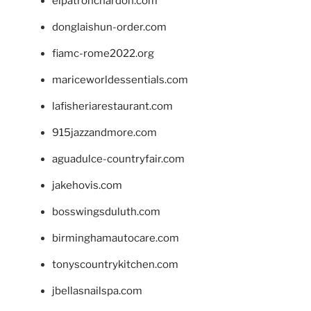
elpatronchardon.com
donglaishun-order.com
fiamc-rome2022.org
mariceworldessentials.com
lafisheriarestaurant.com
915jazzandmore.com
aguadulce-countryfair.com
jakehovis.com
bosswingsduluth.com
birminghamautocare.com
tonyscountrykitchen.com
jbellasnailspa.com