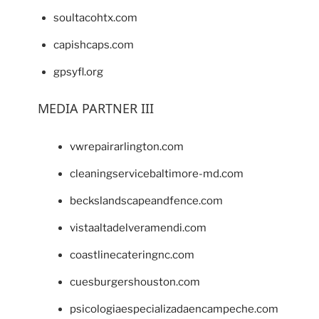
soultacohtx.com
capishcaps.com
gpsyfl.org
MEDIA PARTNER III
vwrepairarlington.com
cleaningservicebaltimore-md.com
beckslandscapeandfence.com
vistaaltadelveramendi.com
coastlinecateringnc.com
cuesburgershouston.com
psicologiaespecializadaencampeche.com