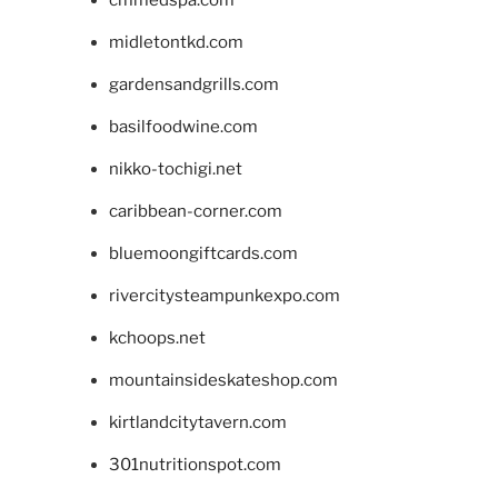
cmmedspa.com
midletontkd.com
gardensandgrills.com
basilfoodwine.com
nikko-tochigi.net
caribbean-corner.com
bluemoongiftcards.com
rivercitysteampunkexpo.com
kchoops.net
mountainsideskateshop.com
kirtlandcitytavern.com
301nutritionspot.com