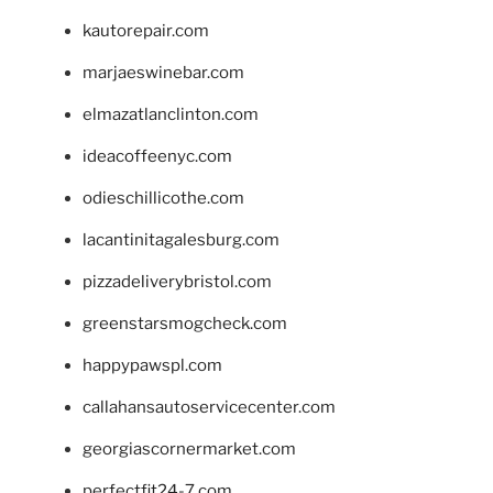
kautorepair.com
marjaeswinebar.com
elmazatlanclinton.com
ideacoffeenyc.com
odieschillicothe.com
lacantinitagalesburg.com
pizzadeliverybristol.com
greenstarsmogcheck.com
happypawspl.com
callahansautoservicecenter.com
georgiascornermarket.com
perfectfit24-7.com