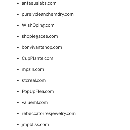
antaeuslabs.com
purelycleanchemdry.com
WishOping.com
shoplegacee.com
bonvivantshop.com
CupPlante.com
mpzin.com
stcreal.com
PopUpFlea.com
valueml.com
rebeccatorresjewelry.com
jmpbliss.com