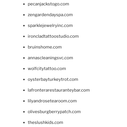
pecanjackstogo.com
zengardendayspa.com
sparklejewelryinc.com
ironcladtattoostudio.com
bruinshome.com
annascleaningsvc.com
wolfcitytattoo.com
oysterbayturkeytrot.com
lafronterarestauranteybar.com
lilyandrosetearoom.com
olivesburgberrypatch.com
theslushkids.com