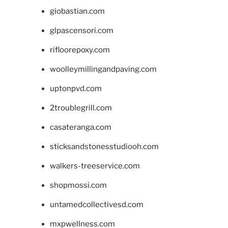
giobastian.com
glpascensori.com
rifloorepoxy.com
woolleymillingandpaving.com
uptonpvd.com
2troublegrill.com
casateranga.com
sticksandstonesstudiooh.com
walkers-treeservice.com
shopmossi.com
untamedcollectivesd.com
mxpwellness.com