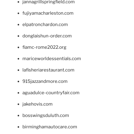
jannagrillspringfield.com
fujiyamacharleston.com
elpatronchardon.com
donglaishun-order.com
fiamc-rome2022.org
mariceworldessentials.com
lafisheriarestaurant.com
915jazzandmore.com
aguadulce-countryfair.com
jakehovis.com
bosswingsduluth.com
birminghamautocare.com