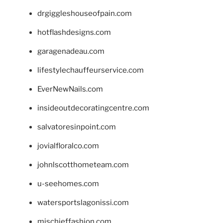
drgiggleshouseofpain.com
hotflashdesigns.com
garagenadeau.com
lifestylechauffeurservice.com
EverNewNails.com
insideoutdecoratingcentre.com
salvatoresinpoint.com
jovialfloralco.com
johnlscotthometeam.com
u-seehomes.com
watersportslagonissi.com
mischieffashion.com