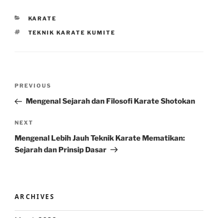
CATEGORIES
KARATE
TAGS
TEKNIK KARATE KUMITE
Post
Previous
PREVIOUS
navigation
Post
Mengenal Sejarah dan Filosofi Karate Shotokan
Next
NEXT
Post
Mengenal Lebih Jauh Teknik Karate Mematikan:
Sejarah dan Prinsip Dasar
ARCHIVES