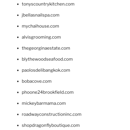
tonyscountrykitchen.com
jbellasnailspa.com
mychaihouse.com
alvisgrooming.com
thegeorginaestate.com
blythewoodseafood.com
paolosdelibangkok.com
bobacove.com
phoone24brookfield.com
mickeybarmama.com
roadwayconstructioninc.com
shopdragonflyboutique.com