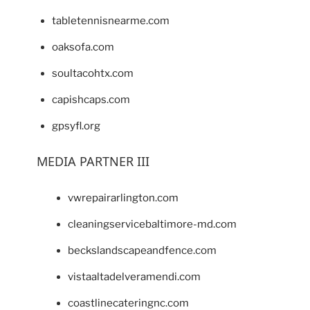
tabletennisnearme.com
oaksofa.com
soultacohtx.com
capishcaps.com
gpsyfl.org
MEDIA PARTNER III
vwrepairarlington.com
cleaningservicebaltimore-md.com
beckslandscapeandfence.com
vistaaltadelveramendi.com
coastlinecateringnc.com