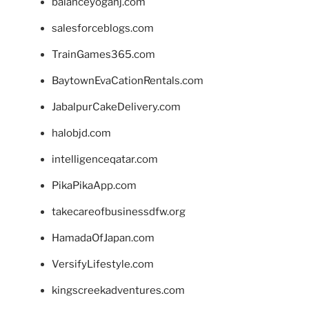
balanceyoganj.com
salesforceblogs.com
TrainGames365.com
BaytownEvaCationRentals.com
JabalpurCakeDelivery.com
halobjd.com
intelligenceqatar.com
PikaPikaApp.com
takecareofbusinessdfw.org
HamadaOfJapan.com
VersifyLifestyle.com
kingscreekadventures.com