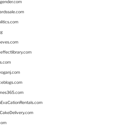
gender.com
ardssale.com
litics.com
rg
neves.com
ffectlibrary.com
ns.com
yoganj.com
rceblogs.com
ames365.com
EvaCationRentals.com
rCakeDelivery.com
.com