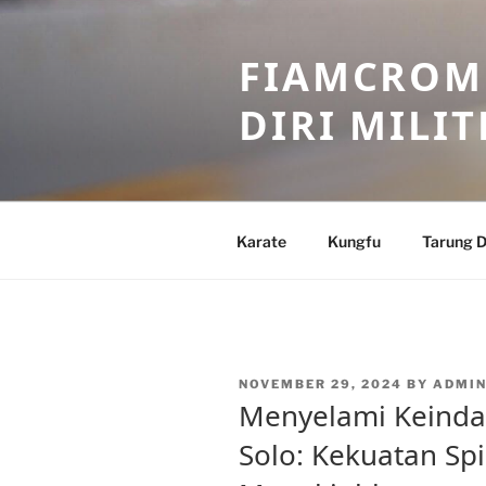
Skip
to
FIAMCROME
content
DIRI MILIT
Karate
Kungfu
Tarung D
POSTED
NOVEMBER 29, 2024
BY
ADMIN
ON
Menyelami Keinda
Solo: Kekuatan Spi