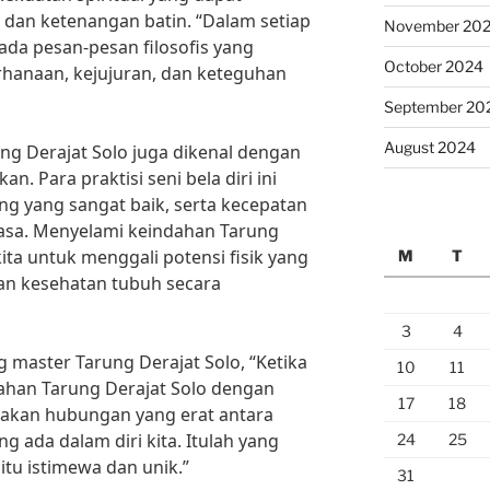
dan ketenangan batin. “Dalam setiap
November 20
ada pesan-pesan filosofis yang
October 2024
hanaan, kejujuran, dan keteguhan
September 20
August 2024
rung Derajat Solo juga dikenal dengan
n. Para praktisi seni bela diri ini
g yang sangat baik, serta kecepatan
iasa. Menyelami keindahan Tarung
ta untuk menggali potensi fisik yang
M
T
n kesehatan tubuh secara
3
4
master Tarung Derajat Solo, “Ketika
10
11
han Tarung Derajat Solo dengan
17
18
sakan hubungan yang erat antara
ng ada dalam diri kita. Itulah yang
24
25
itu istimewa dan unik.”
31