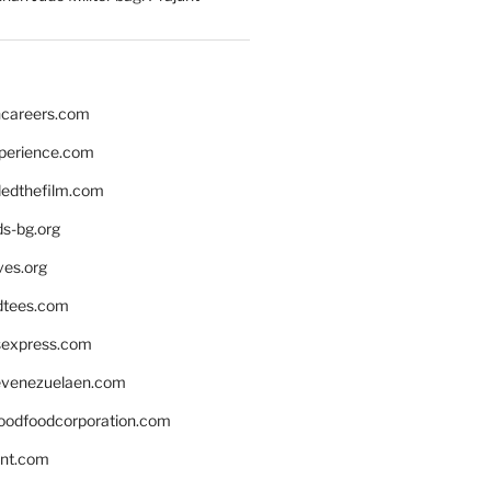
hcareers.com
xperience.com
edthefilm.com
ds-bg.org
ves.org
tees.com
rsexpress.com
venezuelaen.com
oodfoodcorporation.com
nnt.com