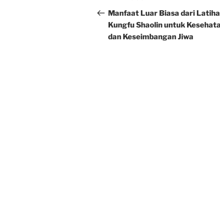
navigation
Post
Manfaat Luar Biasa dari Latih
Kungfu Shaolin untuk Kesehat
dan Keseimbangan Jiwa