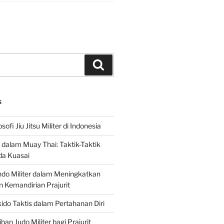
Search
S
sofi Jiu Jitsu Militer di Indonesia
f dalam Muay Thai: Taktik-Taktik
da Kuasai
do Militer dalam Meningkatkan
n Kemandirian Prajurit
ido Taktis dalam Pertahanan Diri
han Judo Militer bagi Prajurit