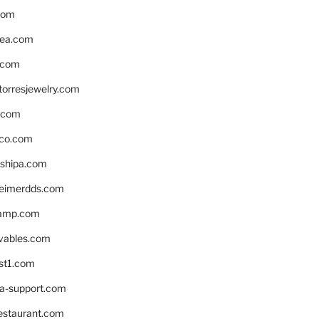
com
ea.com
.com
torresjewelry.com
s.com
ico.com
shipa.com
eimerdds.com
camp.com
ivables.com
st1.com
la-support.com
estaurant.com