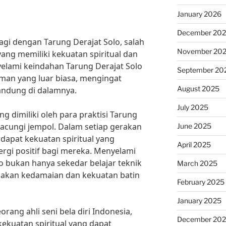
January 2026
December 20
lagi dengan Tarung Derajat Solo, salah
November 20
l yang memiliki kekuatan spiritual dan
elami keindahan Tarung Derajat Solo
September 20
n yang luar biasa, mengingat
August 2025
kandung di dalamnya.
July 2025
ng dimiliki oleh para praktisi Tarung
acungi jempol. Dalam setiap gerakan
June 2025
rdapat kekuatan spiritual yang
April 2025
rgi positif bagi mereka. Menyelami
o bukan hanya sekedar belajar teknik
March 2025
akan kedamaian dan kekuatan batin
February 2025
January 2025
rang ahli seni bela diri Indonesia,
December 20
kekuatan spiritual yang dapat