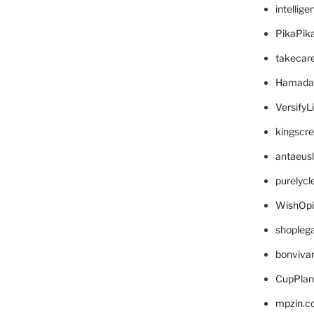
intellig
PikaPik
takecar
Hamada
VersifyL
kingscr
antaeus
purelyc
WishOp
shopleg
bonviva
CupPlan
mpzin.c