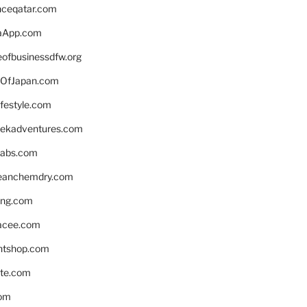
enceqatar.com
aApp.com
eofbusinessdfw.org
OfJapan.com
ifestyle.com
eekadventures.com
labs.com
leanchemdry.com
ing.com
acee.com
ntshop.com
te.com
om