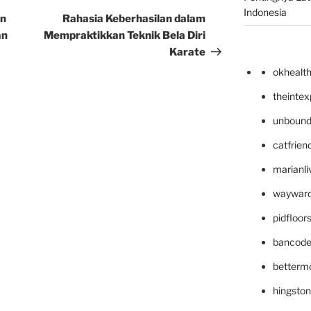
Indonesia
Post
an
Rahasia Keberhasilan dalam
an
Mempraktikkan Teknik Bela Diri
Karate
okhealt
theinte
unbound
catfrien
marianli
wayward
pidfloo
bancode
betterm
hingsto