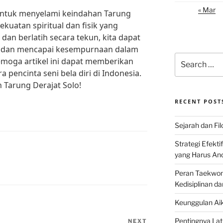
« Mar
untuk menyelami keindahan Tarung
kuatan spiritual dan fisik yang
an berlatih secara tekun, kita dapat
 dan mencapai kesempurnaan dalam
Search
. Semoga artikel ini dapat memberikan
for:
a pencinta seni bela diri di Indonesia.
 Tarung Derajat Solo!
RECENT POST
Sejarah dan Filo
Strategi Efekti
yang Harus An
Peran Taekwon
Kedisiplinan da
Keunggulan Aik
Pentingnya Lati
NEXT
Next