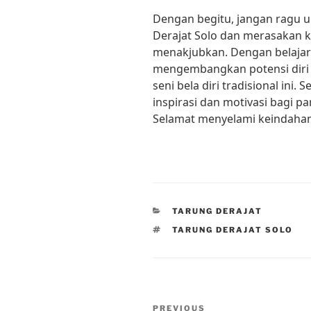
Dengan begitu, jangan ragu 
Derajat Solo dan merasakan ke
menakjubkan. Dengan belajar d
mengembangkan potensi diri
seni bela diri tradisional ini
inspirasi dan motivasi bagi par
Selamat menyelami keindahan
CATEGORIES
TARUNG DERAJAT
TAGS
TARUNG DERAJAT SOLO
Post
Previous
PREVIOUS