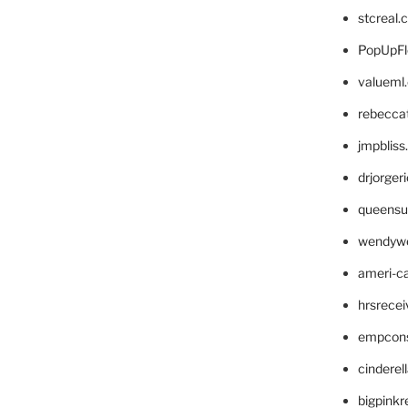
stcreal.
PopUpFl
valueml
rebecca
jmpblis
drjorger
queensu
wendyw
ameri-
hrsrece
empcon
cinderel
bigpinkr