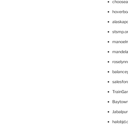
choosea
hoverbo
alaskapo
stsmp.o
manoel
mandelae
roselyn
balance
salesfo
TrainG
Baytown
Jabalpu
halobjd