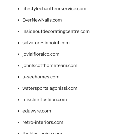
lifestylechauffeurservice.com
EverNewNails.com
insideoutdecoratingcentre.com
salvatoresinpoint.com
jovialfloralco.com
johnlscotthometeam.com
u-seehomes.com
watersportslagonissi.com
mischieffashion.com
eduwyre.com
retro-interiors.com
theblvd-boise.com