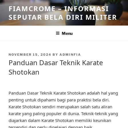
Skip
FIAMCROME – INFORMASI
to
SEPUTAR BELA DIRI MILITER
content
Menu
POSTED
NOVEMBER 15, 2024
BY
ADMINFIA
ON
Panduan Dasar Teknik Karate
Shotokan
Panduan Dasar Teknik Karate Shotokan adalah hal yang
penting untuk dipahami bagi para praktisi bela diri.
Karate Shotokan sendiri merupakan salah satu aliran
karate yang paling populer di dunia. Teknik-teknik yang
diajarkan dalam Karate Shotokan memiliki keunikan
tersendiri dan perlu dipelajari dengan baik.