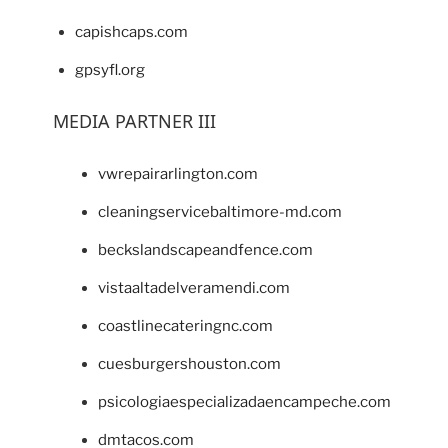
capishcaps.com
gpsyfl.org
MEDIA PARTNER III
vwrepairarlington.com
cleaningservicebaltimore-md.com
beckslandscapeandfence.com
vistaaltadelveramendi.com
coastlinecateringnc.com
cuesburgershouston.com
psicologiaespecializadaencampeche.com
dmtacos.com