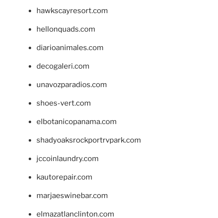
hawkscayresort.com
hellonquads.com
diarioanimales.com
decogaleri.com
unavozparadios.com
shoes-vert.com
elbotanicopanama.com
shadyoaksrockportrvpark.com
jccoinlaundry.com
kautorepair.com
marjaeswinebar.com
elmazatlanclinton.com