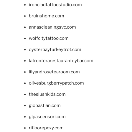
ironcladtattoostudio.com
bruinshome.com
annascleaningsvc.com
wolfcitytattoo.com
oysterbayturkeytrot.com
lafronterarestauranteybar.com
lilyandrosetearoom.com
olivesburgberrypatch.com
theslushkids.com
giobastian.com
glpascensori.com
rifloorepoxy.com