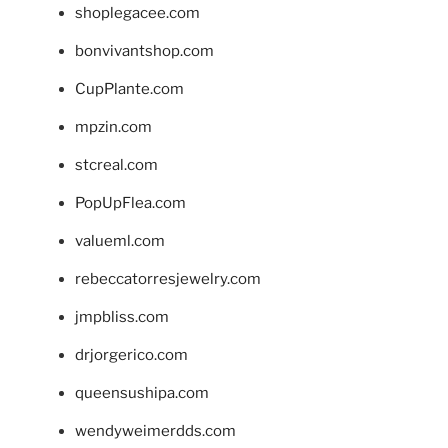
shoplegacee.com
bonvivantshop.com
CupPlante.com
mpzin.com
stcreal.com
PopUpFlea.com
valueml.com
rebeccatorresjewelry.com
jmpbliss.com
drjorgerico.com
queensushipa.com
wendyweimerdds.com