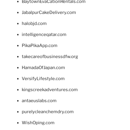
BaytownEvaCationRentals.com
JabalpurCakeDelivery.com
halobjd.com
intelligenceqatar.com
PikaPikaApp.com
takecareofbusinessdfw.org
HamadaOfJapan.com
VersifyLifestyle.com
kingscreekadventures.com
antaeuslabs.com
purelycleanchemdry.com
WishOping.com