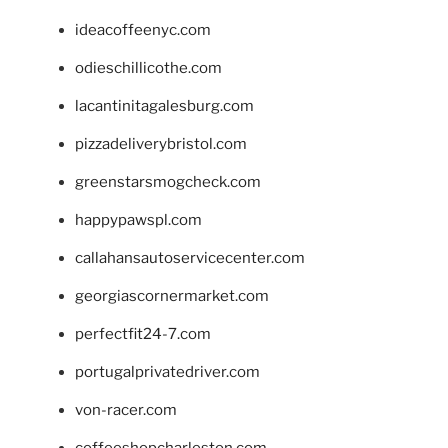
ideacoffeenyc.com
odieschillicothe.com
lacantinitagalesburg.com
pizzadeliverybristol.com
greenstarsmogcheck.com
happypawspl.com
callahansautoservicecenter.com
georgiascornermarket.com
perfectfit24-7.com
portugalprivatedriver.com
von-racer.com
coffeeshopcharleston.com