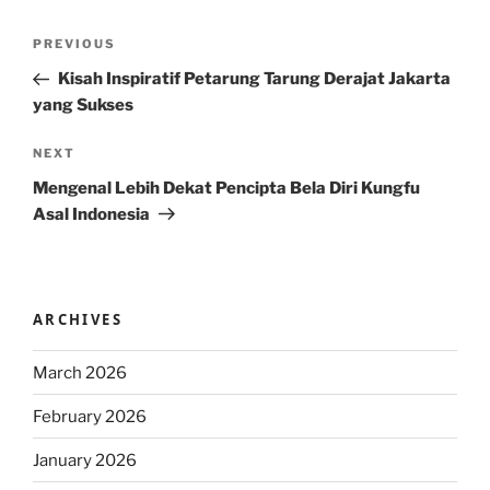
Post
Previous
PREVIOUS
navigation
Post
Kisah Inspiratif Petarung Tarung Derajat Jakarta
yang Sukses
Next
NEXT
Post
Mengenal Lebih Dekat Pencipta Bela Diri Kungfu
Asal Indonesia
ARCHIVES
March 2026
February 2026
January 2026