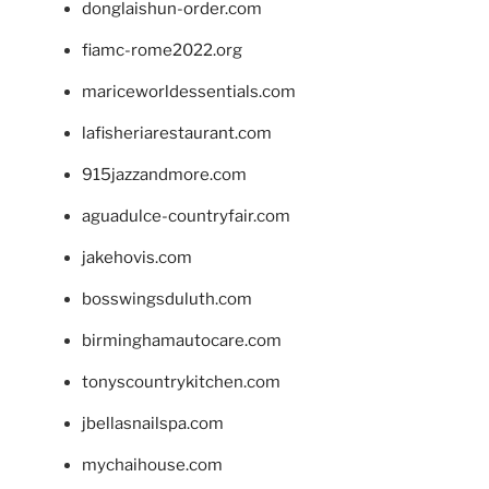
donglaishun-order.com
fiamc-rome2022.org
mariceworldessentials.com
lafisheriarestaurant.com
915jazzandmore.com
aguadulce-countryfair.com
jakehovis.com
bosswingsduluth.com
birminghamautocare.com
tonyscountrykitchen.com
jbellasnailspa.com
mychaihouse.com