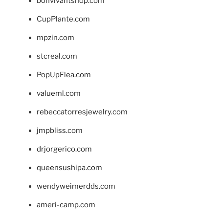
bonvivantshop.com
CupPlante.com
mpzin.com
stcreal.com
PopUpFlea.com
valueml.com
rebeccatorresjewelry.com
jmpbliss.com
drjorgerico.com
queensushipa.com
wendyweimerdds.com
ameri-camp.com