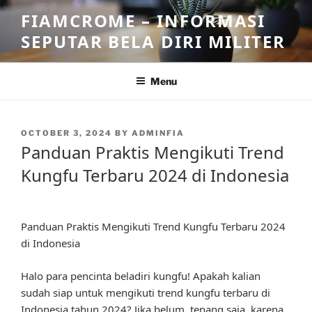
Skip
FIAMCROME – INFORMASI
to
SEPUTAR BELA DIRI MILITER
content
Menu
POSTED
OCTOBER 3, 2024
BY
ADMINFIA
ON
Panduan Praktis Mengikuti Trend
Kungfu Terbaru 2024 di Indonesia
Panduan Praktis Mengikuti Trend Kungfu Terbaru 2024
di Indonesia
Halo para pencinta beladiri kungfu! Apakah kalian
sudah siap untuk mengikuti trend kungfu terbaru di
Indonesia tahun 2024? Jika belum, tenang saja, karena