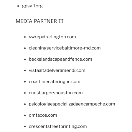
gpsyfl.org
MEDIA PARTNER III
vwrepairarlington.com
cleaningservicebaltimore-md.com
beckslandscapeandfence.com
vistaaltadelveramendi.com
coastlinecateringnc.com
cuesburgershouston.com
psicologiaespecializadaencampeche.com
dmtacos.com
crescentstreetprinting.com