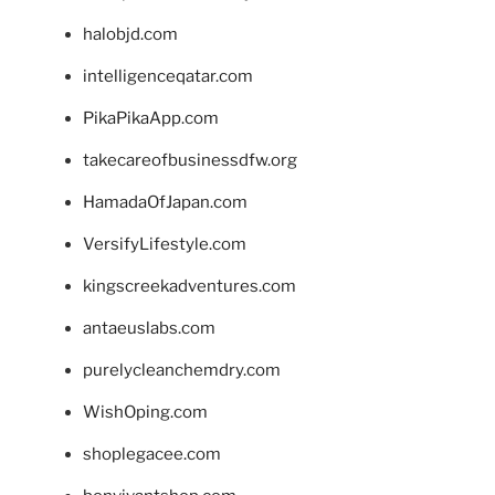
halobjd.com
intelligenceqatar.com
PikaPikaApp.com
takecareofbusinessdfw.org
HamadaOfJapan.com
VersifyLifestyle.com
kingscreekadventures.com
antaeuslabs.com
purelycleanchemdry.com
WishOping.com
shoplegacee.com