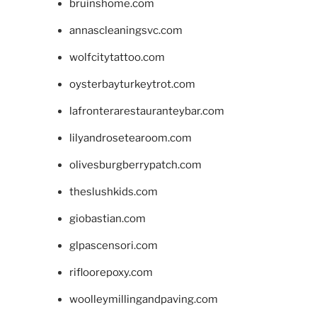
bruinshome.com
annascleaningsvc.com
wolfcitytattoo.com
oysterbayturkeytrot.com
lafronterarestauranteybar.com
lilyandrosetearoom.com
olivesburgberrypatch.com
theslushkids.com
giobastian.com
glpascensori.com
rifloorepoxy.com
woolleymillingandpaving.com