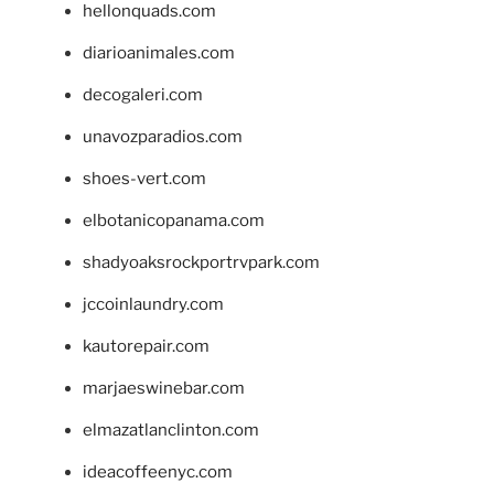
hellonquads.com
diarioanimales.com
decogaleri.com
unavozparadios.com
shoes-vert.com
elbotanicopanama.com
shadyoaksrockportrvpark.com
jccoinlaundry.com
kautorepair.com
marjaeswinebar.com
elmazatlanclinton.com
ideacoffeenyc.com