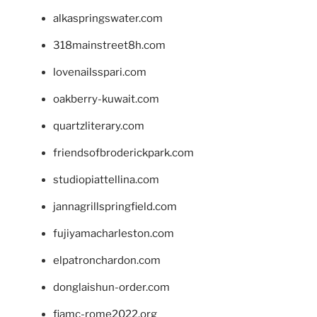
alkaspringswater.com
318mainstreet8h.com
lovenailsspari.com
oakberry-kuwait.com
quartzliterary.com
friendsofbroderickpark.com
studiopiattellina.com
jannagrillspringfield.com
fujiyamacharleston.com
elpatronchardon.com
donglaishun-order.com
fiamc-rome2022.org