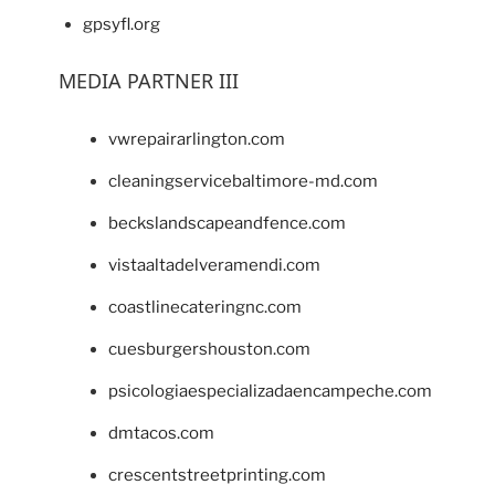
gpsyfl.org
MEDIA PARTNER III
vwrepairarlington.com
cleaningservicebaltimore-md.com
beckslandscapeandfence.com
vistaaltadelveramendi.com
coastlinecateringnc.com
cuesburgershouston.com
psicologiaespecializadaencampeche.com
dmtacos.com
crescentstreetprinting.com