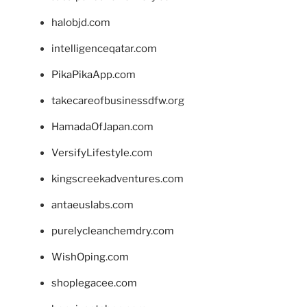
halobjd.com
intelligenceqatar.com
PikaPikaApp.com
takecareofbusinessdfw.org
HamadaOfJapan.com
VersifyLifestyle.com
kingscreekadventures.com
antaeuslabs.com
purelycleanchemdry.com
WishOping.com
shoplegacee.com