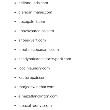
hellonquads.com
diarioanimales.com
decogaleri.com
unavozparadios.com
shoes-vert.com
elbotanicopanama.com
shadyoaksrockportrvpark.com
jccoinlaundry.com
kautorepair.com
marjaeswinebar.com
elmazatlanclinton.com
ideacoffeenyc.com