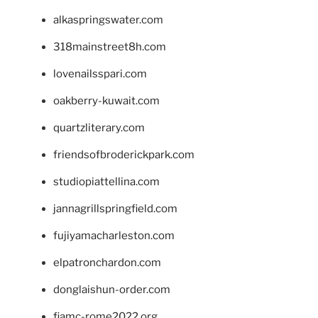
alkaspringswater.com
318mainstreet8h.com
lovenailsspari.com
oakberry-kuwait.com
quartzliterary.com
friendsofbroderickpark.com
studiopiattellina.com
jannagrillspringfield.com
fujiyamacharleston.com
elpatronchardon.com
donglaishun-order.com
fiamc-rome2022.org