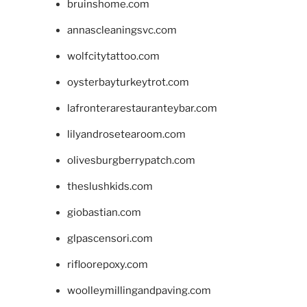
bruinshome.com
annascleaningsvc.com
wolfcitytattoo.com
oysterbayturkeytrot.com
lafronterarestauranteybar.com
lilyandrosetearoom.com
olivesburgberrypatch.com
theslushkids.com
giobastian.com
glpascensori.com
rifloorepoxy.com
woolleymillingandpaving.com