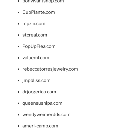
bonvivantshop.com
CupPlante.com
mpzin.com
stcreal.com
PopUpFlea.com
valueml.com
rebeccatorresjewelry.com
jmpbliss.com
drjorgerico.com
queensushipa.com
wendyweimerdds.com
ameri-camp.com