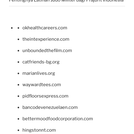
Pentingnya Latihan Judo Militer bagi Prajurit Indonesia
okhealthcareers.com
theintexperience.com
unboundedthefilm.com
catfriends-bg.org
marianlives.org
waywardtees.com
pidfloorsexpress.com
bancodevenezuelaen.com
bettermoodfoodcorporation.com
hingstonnt.com