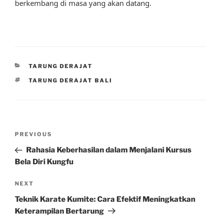
berkembang di masa yang akan datang.
CATEGORIES
TARUNG DERAJAT
TAGS
TARUNG DERAJAT BALI
Post
Previous
PREVIOUS
navigation
Post
Rahasia Keberhasilan dalam Menjalani Kursus
Bela Diri Kungfu
Next
NEXT
Post
Teknik Karate Kumite: Cara Efektif Meningkatkan
Keterampilan Bertarung