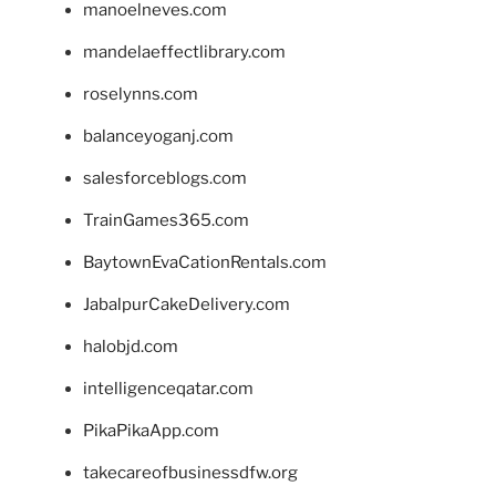
manoelneves.com
mandelaeffectlibrary.com
roselynns.com
balanceyoganj.com
salesforceblogs.com
TrainGames365.com
BaytownEvaCationRentals.com
JabalpurCakeDelivery.com
halobjd.com
intelligenceqatar.com
PikaPikaApp.com
takecareofbusinessdfw.org