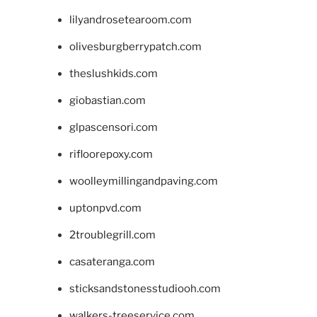
lilyandrosetearoom.com
olivesburgberrypatch.com
theslushkids.com
giobastian.com
glpascensori.com
rifloorepoxy.com
woolleymillingandpaving.com
uptonpvd.com
2troublegrill.com
casateranga.com
sticksandstonesstudiooh.com
walkers-treeservice.com