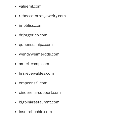
valueml.com
rebeccatorresjewelry.com
jmpbliss.com
drjorgerico.com
queensushipa.com
wendyweimerdds.com
ameri-camp.com
hrsreceivables.com
empconst1.com
cinderella-support.com
bigpinkrestaurant.com
inspirehuahin.com