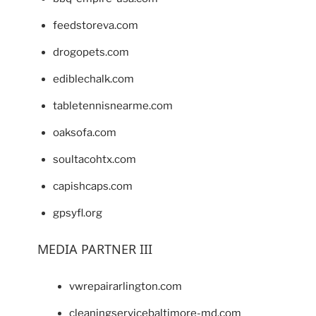
feedstoreva.com
drogopets.com
ediblechalk.com
tabletennisnearme.com
oaksofa.com
soultacohtx.com
capishcaps.com
gpsyfl.org
MEDIA PARTNER III
vwrepairarlington.com
cleaningservicebaltimore-md.com