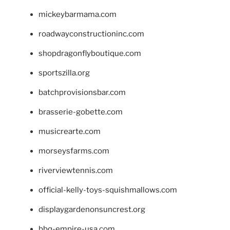
mickeybarmama.com
roadwayconstructioninc.com
shopdragonflyboutique.com
sportszilla.org
batchprovisionsbar.com
brasserie-gobette.com
musicrearte.com
morseysfarms.com
riverviewtennis.com
official-kelly-toys-squishmallows.com
displaygardenonsuncrest.org
bbq-empire-usa.com