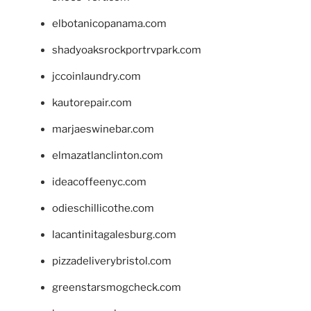
elbotanicopanama.com
shadyoaksrockportrvpark.com
jccoinlaundry.com
kautorepair.com
marjaeswinebar.com
elmazatlanclinton.com
ideacoffeenyc.com
odieschillicothe.com
lacantinitagalesburg.com
pizzadeliverybristol.com
greenstarsmogcheck.com