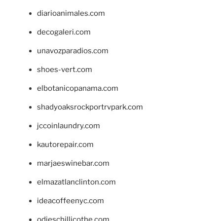
diarioanimales.com
decogaleri.com
unavozparadios.com
shoes-vert.com
elbotanicopanama.com
shadyoaksrockportrvpark.com
jccoinlaundry.com
kautorepair.com
marjaeswinebar.com
elmazatlanclinton.com
ideacoffeenyc.com
odieschillicothe.com