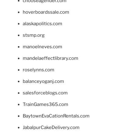
chooseagender.com
hoverboardssale.com
alaskapolitics.com
stsmp.org
manoelneves.com
mandelaeffectlibrary.com
roselynns.com
balanceyoganj.com
salesforceblogs.com
TrainGames365.com
BaytownEvaCationRentals.com
JabalpurCakeDelivery.com