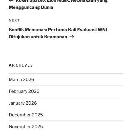
Roket SpaceX Elon Musk: Kecelakaan yang
Mengguncang Dunia
Next
NEXT
Post
Konflik Memanas: Pertama Kali Evakuasi WNI
Ditujukan untuk Keamanan
ARCHIVES
March 2026
February 2026
January 2026
December 2025
November 2025