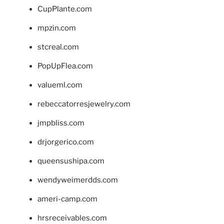
CupPlante.com
mpzin.com
stcreal.com
PopUpFlea.com
valueml.com
rebeccatorresjewelry.com
jmpbliss.com
drjorgerico.com
queensushipa.com
wendyweimerdds.com
ameri-camp.com
hrsreceivables.com