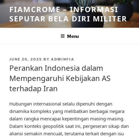
Skip
FIAMCROME – INFORMASI
to
SEPUTAR BELA DIRI MILITER
content
Menu
POSTED
JUNE 20, 2025
BY
ADMINFIA
ON
Perankan Indonesia dalam
Mempengaruhi Kebijakan AS
terhadap Iran
Hubungan internasional selalu dipenuhi dengan
dinamika kompleks yang melibatkan berbagai negara
dalam rangka mencapai kepentingan masing-masing.
Dalam konteks geopolitik saat ini, pergeseran sikap dan
aliansi semakin mencuat, terutama terkait dengan isu