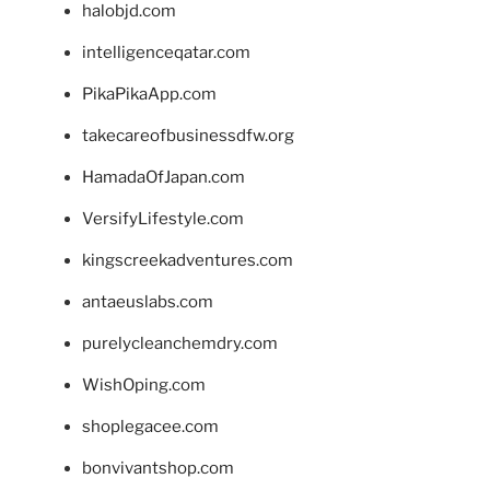
halobjd.com
intelligenceqatar.com
PikaPikaApp.com
takecareofbusinessdfw.org
HamadaOfJapan.com
VersifyLifestyle.com
kingscreekadventures.com
antaeuslabs.com
purelycleanchemdry.com
WishOping.com
shoplegacee.com
bonvivantshop.com