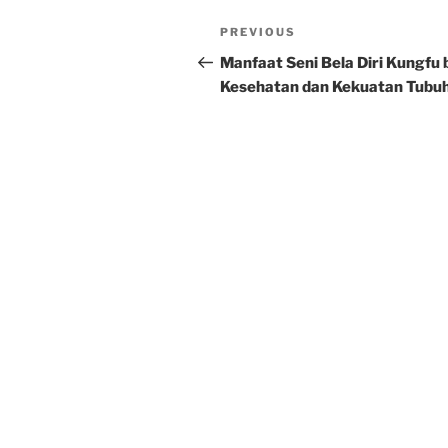
Post
Previous
PREVIOUS
navigation
Post
Manfaat Seni Bela Diri Kungfu 
Kesehatan dan Kekuatan Tubu