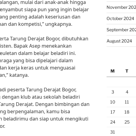
alangan, mulai dari anak-anak hingga
November 20
enyambut siapa pun yang ingin belajar
Yang penting adalah keseriusan dan
October 2024
ihan dan kompetisi,” ungkapnya.
September 20
serta Tarung Derajat Bogor, dibutuhkan
August 2024
nsisten. Bapak Asep menekankan
uletan dalam belajar beladiri ini.
raga yang bisa dipelajari dalam
an kerja keras untuk menguasai
M
T
an,” katanya.
adi peserta Tarung Derajat Bogor,
3
4
dengan klub atau sekolah beladiri
10
11
Tarung Derajat. Dengan bimbingan dan
yang berpengalaman, kamu bisa
17
18
eladirimu dan siap untuk mengikuti
24
25
or.
31