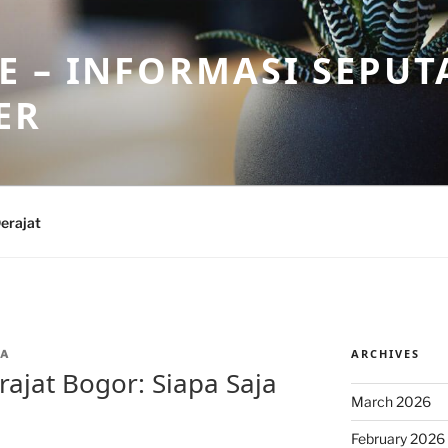
 – INFORMASI SEPUT
ER
erajat
ARCHIVES
IA
ajat Bogor: Siapa Saja
March 2026
February 2026