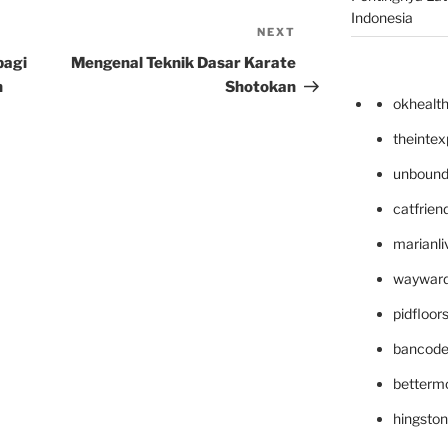
Indonesia
NEXT
Next
Post
bagi
Mengenal Teknik Dasar Karate
h
Shotokan
okhealt
theinte
unbound
catfrien
marianli
wayward
pidfloo
bancode
betterm
hingsto