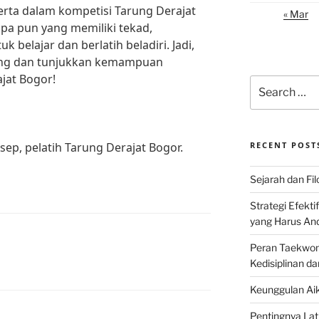
 serta dalam kompetisi Tarung Derajat
« Mar
pa pun yang memiliki tekad,
 belajar dan berlatih beladiri. Jadi,
ung dan tunjukkan kemampuan
jat Bogor!
Search
for:
p, pelatih Tarung Derajat Bogor.
RECENT POST
Sejarah dan Filo
Strategi Efekti
yang Harus An
Peran Taekwon
Kedisiplinan da
Keunggulan Aik
Pentingnya Lati