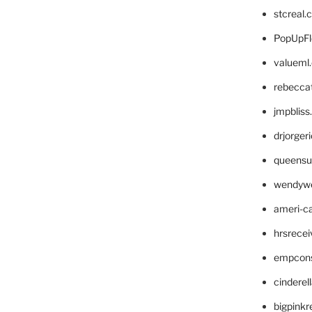
stcreal.
PopUpFl
valueml
rebecca
jmpblis
drjorger
queensu
wendyw
ameri-
hrsrece
empcon
cinderel
bigpinkr