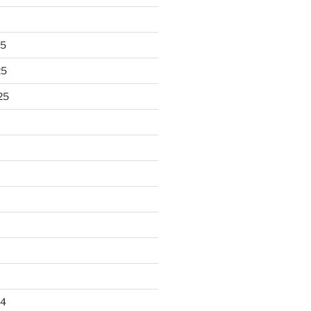
25
25
25
24