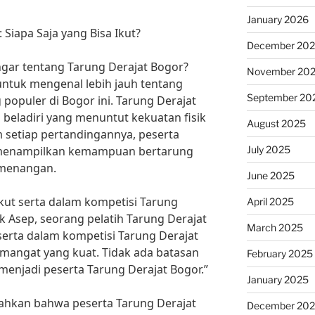
January 2026
 Siapa Saja yang Bisa Ikut?
December 20
ar tentang Tarung Derajat Bogor?
November 20
untuk mengenal lebih jauh tentang
September 20
 populer di Bogor ini. Tarung Derajat
beladiri yang menuntut kekuatan fisik
August 2025
m setiap pertandingannya, peserta
July 2025
 menampilkan kemampuan bertarung
emenangan.
June 2025
 ikut serta dalam kompetisi Tarung
April 2025
 Asep, seorang pelatih Tarung Derajat
March 2025
t serta dalam kompetisi Tarung Derajat
emangat yang kuat. Tidak ada batasan
February 2025
 menjadi peserta Tarung Derajat Bogor.”
January 2025
hkan bahwa peserta Tarung Derajat
December 20