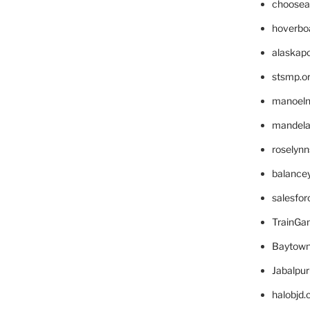
choosea
hoverbo
alaskapo
stsmp.o
manoel
mandelae
roselyn
balance
salesfo
TrainG
Baytown
Jabalpu
halobjd