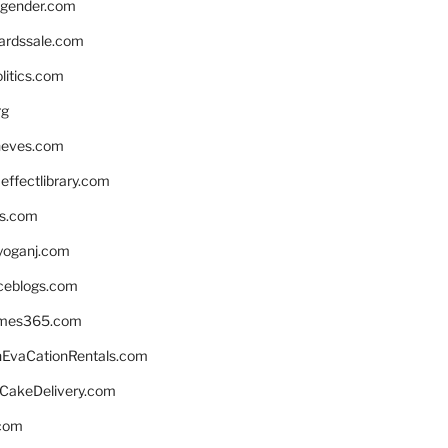
gender.com
ardssale.com
litics.com
rg
neves.com
ffectlibrary.com
ns.com
yoganj.com
rceblogs.com
ames365.com
EvaCationRentals.com
rCakeDelivery.com
.com