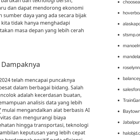
erbarukan dan teknologi bersih,
choosea
aru dan dapat mendorong ekonomi
hoverbo
 sumber daya yang ada secara bijak
, kita tidak hanya menghadapi
alaskapo
ptakan masa depan yang lebih cerah
stsmp.o
manoel
mandelae
an Dampaknya
roselyn
balance
 2024 telah mencapai puncaknya
sat dalam berbagai bidang. Salah
salesfo
encolok adalah kecerdasan buatan,
TrainG
emampuan analisis data yang lebih
Y
mulai mengandalkan alat berbasis AI
Baytown
vitas dan mengurangi biaya
Jabalpu
ehatan hingga transportasi, teknologi
ambilan keputusan yang lebih cepat
halobjd