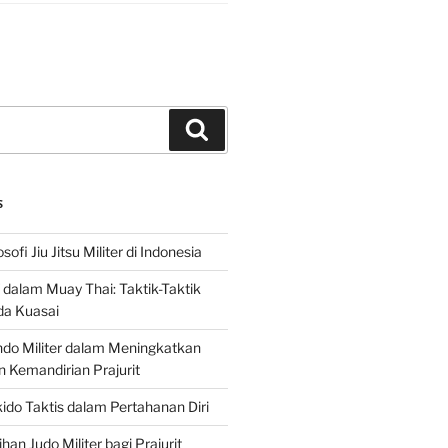
Search
S
sofi Jiu Jitsu Militer di Indonesia
f dalam Muay Thai: Taktik-Taktik
da Kuasai
do Militer dalam Meningkatkan
n Kemandirian Prajurit
ido Taktis dalam Pertahanan Diri
han Judo Militer bagi Prajurit