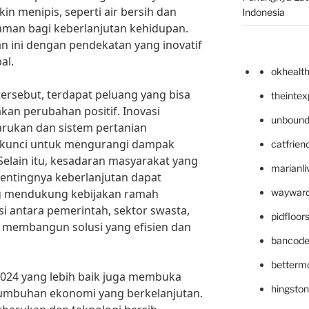
n menipis, seperti air bersih dan
Indonesia
caman bagi keberlanjutan kehidupan.
an ini dengan pendekatan yang inovatif
al.
okhealt
ersebut, terdapat peluang yang bisa
theinte
an perubahan positif. Inovasi
unbound
barukan dan sistem pertanian
i kunci untuk mengurangi dampak
catfrien
 Selain itu, kesadaran masyarakat yang
marianli
entingnya keberlanjutan dapat
ng mendukung kebijakan ramah
wayward
i antara pemerintah, sektor swasta,
pidfloo
sa membangun solusi yang efisien dan
bancode
betterm
2024 yang lebih baik juga membuka
hingsto
rtumbuhan ekonomi yang berkelanjutan.