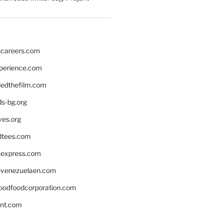
hcareers.com
xperience.com
edthefilm.com
ds-bg.org
ves.org
tees.com
rsexpress.com
venezuelaen.com
oodfoodcorporation.com
nnt.com