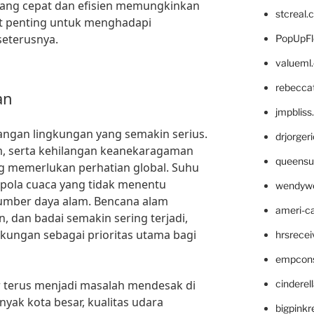
 yang cepat dan efisien memungkinkan
stcreal.
at penting untuk menghadapi
seterusnya.
PopUpFl
valueml
rebecca
an
jmpblis
angan lingkungan yang semakin serius.
drjorger
m, serta kehilangan keanekaragaman
queensu
ng memerlukan perhatian global. Suhu
pola cuaca yang tidak menentu
wendyw
mber daya alam. Bencana alam
ameri-
n, dan badai semakin sering terjadi,
kungan sebagai prioritas utama bagi
hrsrece
empcon
air terus menjadi masalah mendesak di
cinderel
nyak kota besar, kualitas udara
bigpinkr