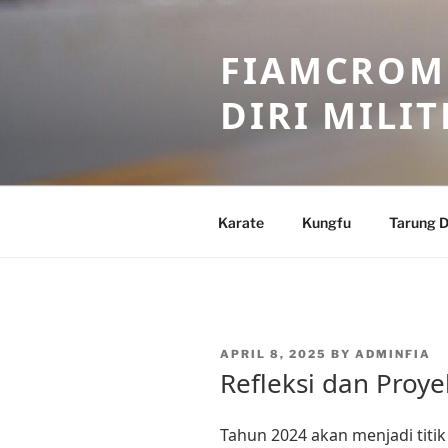
Skip
to
FIAMCROME
content
DIRI MILIT
Karate
Kungfu
Tarung D
POSTED
APRIL 8, 2025
BY
ADMINFIA
ON
Refleksi dan Proye
Tahun 2024 akan menjadi titik