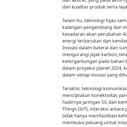
dan akurat, yang pada akhirny
dan kualitas produk serta lay
Selain itu, teknologi hijau s
kalangan pengembang dan m
kesadaran akan perubahan ikl
energi terbarukan dan kendara
Inovasi dalam baterai dan sum
mengurangi jejak karbon, te
ketergantungan pada bahan ba
dalam proyeksi planet 2024, 
dalam setiap inovasi yang diha
Terakhir, teknologi komunika
menciptakan konektivitas yang
hadirnya jaringan 5G dan kem
Things (IoT), interaksi antara
tidak hanya memfasilitasi kehi
membuka peluang untuk inova