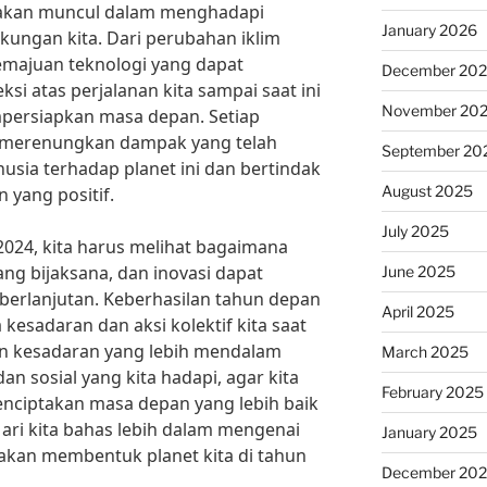
 akan muncul dalam menghadapi
January 2026
gkungan kita. Dari perubahan iklim
emajuan teknologi yang dapat
December 20
ksi atas perjalanan kita sampai saat ini
November 20
persiapkan masa depan. Setiap
u merenungkan dampak yang telah
September 20
nusia terhadap planet ini dan bertindak
August 2025
yang positif.
July 2025
2024, kita harus melihat bagaimana
ang bijaksana, dan inovasi dapat
June 2025
berlanjutan. Keberhasilan tahun depan
April 2025
esadaran dan aksi kolektif kita saat
n kesadaran yang lebih mendalam
March 2025
an sosial yang kita hadapi, agar kita
February 2025
nciptakan masa depan yang lebih baik
ri kita bahas lebih dalam mengenai
January 2025
akan membentuk planet kita di tahun
December 20