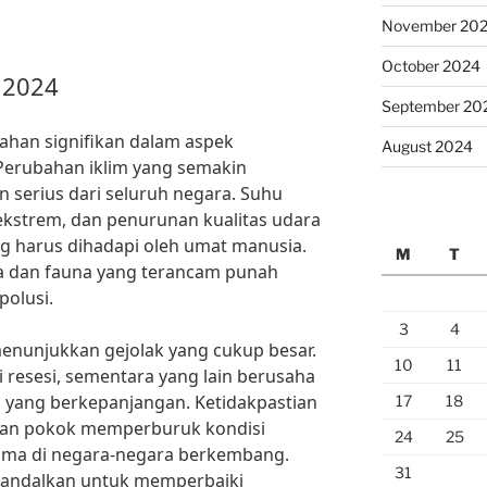
November 20
October 2024
t 2024
September 20
ahan signifikan dalam aspek
August 2024
 Perubahan iklim yang semakin
serius dari seluruh negara. Suhu
ekstrem, dan penurunan kualitas udara
g harus dihadapi oleh umat manusia.
M
T
ora dan fauna yang terancam punah
polusi.
3
4
 menunjukkan gejolak yang cukup besar.
10
11
resesi, sementara yang lain berusaha
 yang berkepanjangan. Ketidakpastian
17
18
han pokok memperburuk kondisi
24
25
ama di negara-negara berkembang.
31
diandalkan untuk memperbaiki