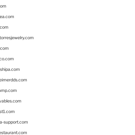
com
ea.com
.com
torresjewelry.com
s.com
ico.com
shipa.com
eimerdds.com
camp.com
ivables.com
st1.com
la-support.com
estaurant.com