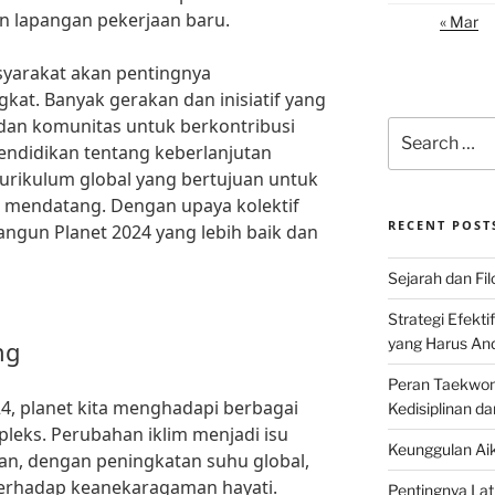
n lapangan pekerjaan baru.
« Mar
syarakat akan pentingnya
kat. Banyak gerakan dan inisiatif yang
dan komunitas untuk berkontribusi
Search
endidikan tentang keberlanjutan
for:
kurikulum global yang bertujuan untuk
i mendatang. Dengan upaya kolektif
RECENT POST
ngun Planet 2024 yang lebih baik dan
Sejarah dan Filo
Strategi Efekti
yang Harus An
ng
Peran Taekwon
, planet kita menghadapi berbagai
Kedisiplinan da
leks. Perubahan iklim menjadi isu
Keunggulan Aik
kan, dengan peningkatan suhu global,
erhadap keanekaragaman hayati.
Pentingnya Lati