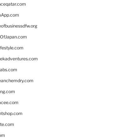
enceqatar.com
aApp.com
eofbusinessdfw.org
OfJapan.com
ifestyle.com
eekadventures.com
labs.com
leanchemdry.com
ing.com
acee.com
ntshop.com
te.com
om