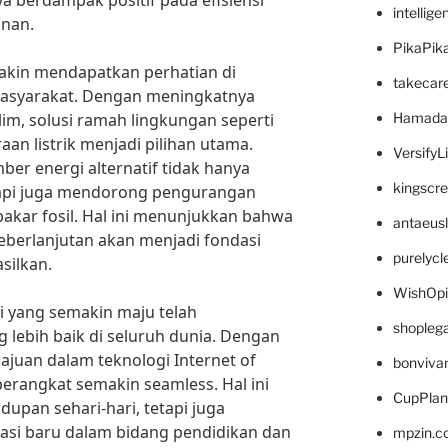
a berdampak positif pada efisiensi
intellig
anan.
PikaPik
emakin mendapatkan perhatian di
takecar
asyarakat. Dengan meningkatnya
im, solusi ramah lingkungan seperti
Hamada
an listrik menjadi pilihan utama.
VersifyL
ber energi alternatif tidak hanya
kingscr
tapi juga mendorong pengurangan
kar fosil. Hal ini menunjukkan bahwa
antaeus
keberlanjutan akan menjadi fondasi
purelyc
silkan.
WishOp
si yang semakin maju telah
shopleg
 lebih baik di seluruh dunia. Dengan
ajuan dalam teknologi Internet of
bonviva
 perangkat semakin seamless. Hal ini
CupPlan
dupan sehari-hari, tetapi juga
si baru dalam bidang pendidikan dan
mpzin.c