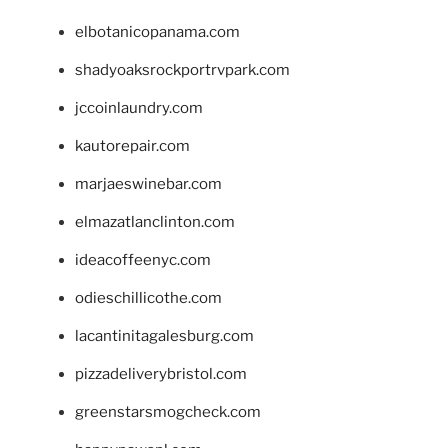
elbotanicopanama.com
shadyoaksrockportrvpark.com
jccoinlaundry.com
kautorepair.com
marjaeswinebar.com
elmazatlanclinton.com
ideacoffeenyc.com
odieschillicothe.com
lacantinitagalesburg.com
pizzadeliverybristol.com
greenstarsmogcheck.com