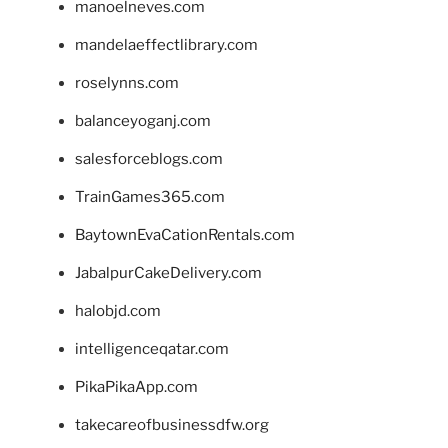
manoelneves.com
mandelaeffectlibrary.com
roselynns.com
balanceyoganj.com
salesforceblogs.com
TrainGames365.com
BaytownEvaCationRentals.com
JabalpurCakeDelivery.com
halobjd.com
intelligenceqatar.com
PikaPikaApp.com
takecareofbusinessdfw.org