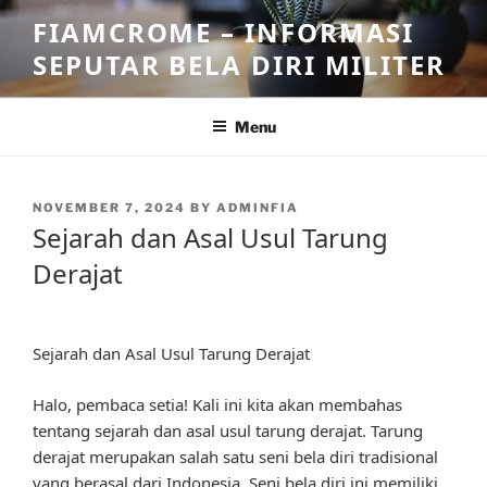
Skip
FIAMCROME – INFORMASI
to
SEPUTAR BELA DIRI MILITER
content
Menu
POSTED
NOVEMBER 7, 2024
BY
ADMINFIA
ON
Sejarah dan Asal Usul Tarung
Derajat
Sejarah dan Asal Usul Tarung Derajat
Halo, pembaca setia! Kali ini kita akan membahas
tentang sejarah dan asal usul tarung derajat. Tarung
derajat merupakan salah satu seni bela diri tradisional
yang berasal dari Indonesia. Seni bela diri ini memiliki