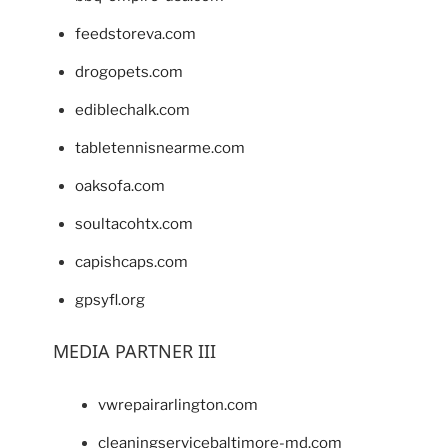
feedstoreva.com
drogopets.com
ediblechalk.com
tabletennisnearme.com
oaksofa.com
soultacohtx.com
capishcaps.com
gpsyfl.org
MEDIA PARTNER III
vwrepairarlington.com
cleaningservicebaltimore-md.com