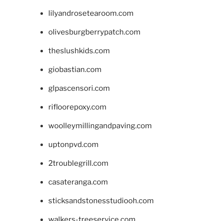
lilyandrosetearoom.com
olivesburgberrypatch.com
theslushkids.com
giobastian.com
glpascensori.com
rifloorepoxy.com
woolleymillingandpaving.com
uptonpvd.com
2troublegrill.com
casateranga.com
sticksandstonesstudiooh.com
walkers-treeservice.com