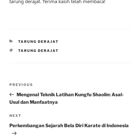
tarung derajat. Terima kasih telah membaca!
CATEGORIES
TARUNG DERAJAT
TAGS
TARUNG DERAJAT
Post
Previous
PREVIOUS
navigation
Post
Mengenal Teknik Latihan Kungfu Shaolin: Asal-
Usul dan Manfaatnya
Next
NEXT
Post
Perkembangan Sejarah Bela Diri Karate di Indonesia