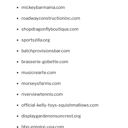
mickeybarmama.com
roadwayconstructioninc.com
shopdragonflyboutique.com
sportszilla.org
batchprovisionsbar.com
brasserie-gobette.com
musicrearte.com
morseysfarms.com
riverviewtennis.com
official-kelly-toys-squishmallows.com
displaygardenonsuncrest.org
bbq-empire-usa.com