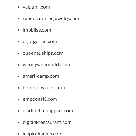
valueml.com
rebeccatorresjewelry.com
jmpbliss.com
drjorgerico.com
queensushipa.com
wendyweimerdds.com
ameri-camp.com
hrsreceivables.com
empconst1.com
cinderella-support.com
bigpinkrestaurant.com
inspirehuahin.com