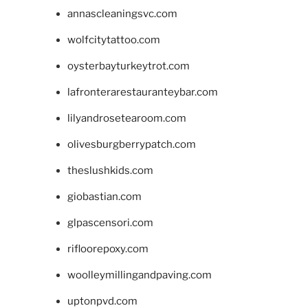
annascleaningsvc.com
wolfcitytattoo.com
oysterbayturkeytrot.com
lafronterarestauranteybar.com
lilyandrosetearoom.com
olivesburgberrypatch.com
theslushkids.com
giobastian.com
glpascensori.com
rifloorepoxy.com
woolleymillingandpaving.com
uptonpvd.com