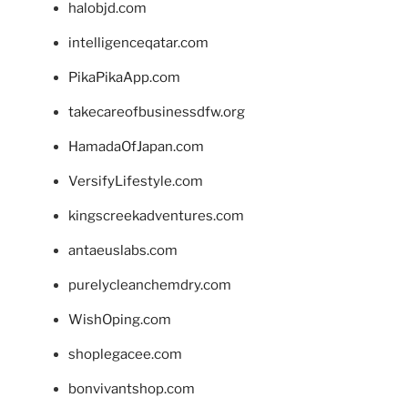
halobjd.com
intelligenceqatar.com
PikaPikaApp.com
takecareofbusinessdfw.org
HamadaOfJapan.com
VersifyLifestyle.com
kingscreekadventures.com
antaeuslabs.com
purelycleanchemdry.com
WishOping.com
shoplegacee.com
bonvivantshop.com