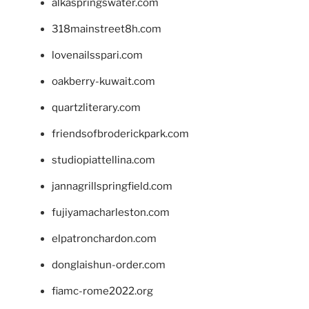
alkaspringswater.com
318mainstreet8h.com
lovenailsspari.com
oakberry-kuwait.com
quartzliterary.com
friendsofbroderickpark.com
studiopiattellina.com
jannagrillspringfield.com
fujiyamacharleston.com
elpatronchardon.com
donglaishun-order.com
fiamc-rome2022.org