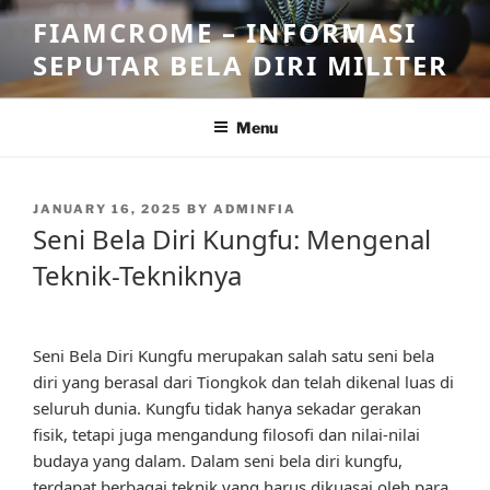
Skip
FIAMCROME – INFORMASI
to
SEPUTAR BELA DIRI MILITER
content
Menu
POSTED
JANUARY 16, 2025
BY
ADMINFIA
ON
Seni Bela Diri Kungfu: Mengenal
Teknik-Tekniknya
Seni Bela Diri Kungfu merupakan salah satu seni bela
diri yang berasal dari Tiongkok dan telah dikenal luas di
seluruh dunia. Kungfu tidak hanya sekadar gerakan
fisik, tetapi juga mengandung filosofi dan nilai-nilai
budaya yang dalam. Dalam seni bela diri kungfu,
terdapat berbagai teknik yang harus dikuasai oleh para