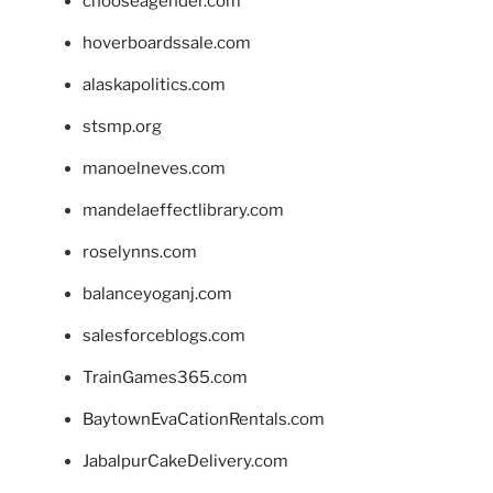
chooseagender.com
hoverboardssale.com
alaskapolitics.com
stsmp.org
manoelneves.com
mandelaeffectlibrary.com
roselynns.com
balanceyoganj.com
salesforceblogs.com
TrainGames365.com
BaytownEvaCationRentals.com
JabalpurCakeDelivery.com