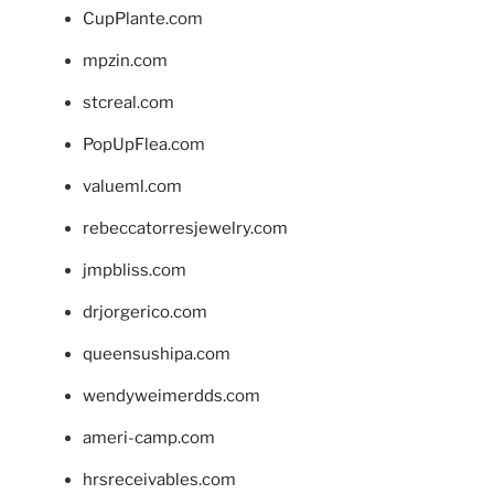
CupPlante.com
mpzin.com
stcreal.com
PopUpFlea.com
valueml.com
rebeccatorresjewelry.com
jmpbliss.com
drjorgerico.com
queensushipa.com
wendyweimerdds.com
ameri-camp.com
hrsreceivables.com