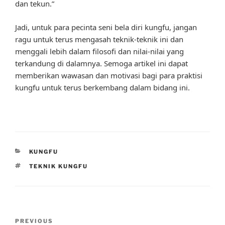
dan tekun.”
Jadi, untuk para pecinta seni bela diri kungfu, jangan
ragu untuk terus mengasah teknik-teknik ini dan
menggali lebih dalam filosofi dan nilai-nilai yang
terkandung di dalamnya. Semoga artikel ini dapat
memberikan wawasan dan motivasi bagi para praktisi
kungfu untuk terus berkembang dalam bidang ini.
CATEGORIES
KUNGFU
TAGS
TEKNIK KUNGFU
Post
Previous
PREVIOUS