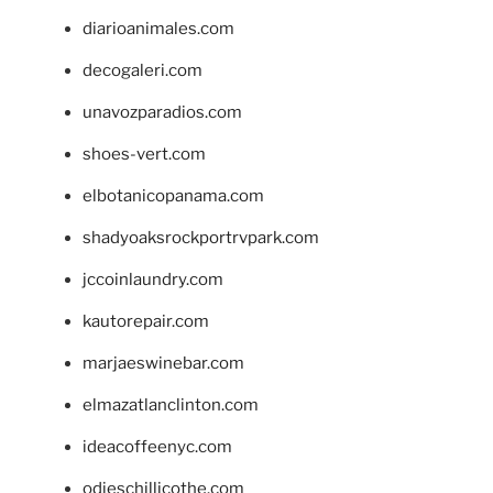
diarioanimales.com
decogaleri.com
unavozparadios.com
shoes-vert.com
elbotanicopanama.com
shadyoaksrockportrvpark.com
jccoinlaundry.com
kautorepair.com
marjaeswinebar.com
elmazatlanclinton.com
ideacoffeenyc.com
odieschillicothe.com