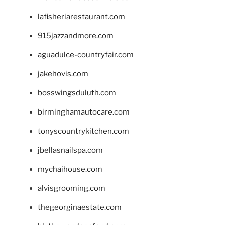
lafisheriarestaurant.com
915jazzandmore.com
aguadulce-countryfair.com
jakehovis.com
bosswingsduluth.com
birminghamautocare.com
tonyscountrykitchen.com
jbellasnailspa.com
mychaihouse.com
alvisgrooming.com
thegeorginaestate.com