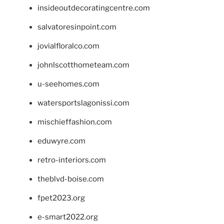
insideoutdecoratingcentre.com
salvatoresinpoint.com
jovialfloralco.com
johnlscotthometeam.com
u-seehomes.com
watersportslagonissi.com
mischieffashion.com
eduwyre.com
retro-interiors.com
theblvd-boise.com
fpet2023.org
e-smart2022.org