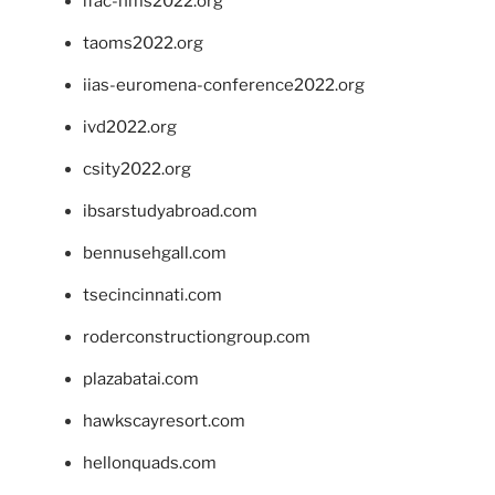
ifac-hms2022.org
taoms2022.org
iias-euromena-conference2022.org
ivd2022.org
csity2022.org
ibsarstudyabroad.com
bennusehgall.com
tsecincinnati.com
roderconstructiongroup.com
plazabatai.com
hawkscayresort.com
hellonquads.com