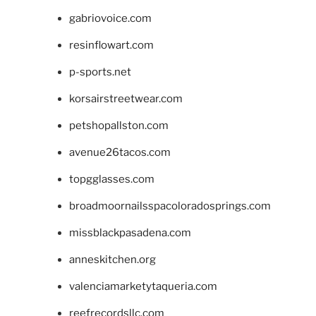
gabriovoice.com
resinflowart.com
p-sports.net
korsairstreetwear.com
petshopallston.com
avenue26tacos.com
topgglasses.com
broadmoornailsspacoloradosprings.com
missblackpasadena.com
anneskitchen.org
valenciamarketytaqueria.com
reefrecordsllc.com