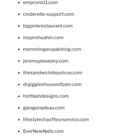
empconst1.com
cinderella-support.com
bigpinkrestaurant.com
inspirehuahin.com
memmingerspainting.com
jeremypbeasley.com
thesandwichdepotcos.com
drgiggleshouseofpain.com
hotflashdesigns.com
garagenadeau.com
lifestylechauffeurservice.com
EverNewNails.com