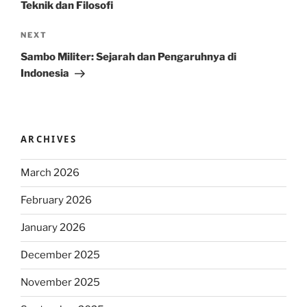
Teknik dan Filosofi
Next
NEXT
Post
Sambo Militer: Sejarah dan Pengaruhnya di
Indonesia
ARCHIVES
March 2026
February 2026
January 2026
December 2025
November 2025