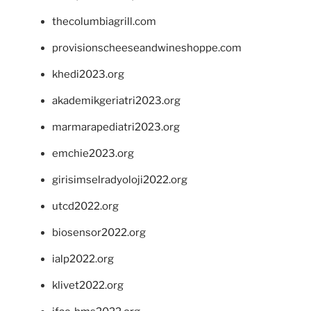
thecolumbiagrill.com
provisionscheeseandwineshoppe.com
khedi2023.org
akademikgeriatri2023.org
marmarapediatri2023.org
emchie2023.org
girisimselradyoloji2022.org
utcd2022.org
biosensor2022.org
ialp2022.org
klivet2022.org