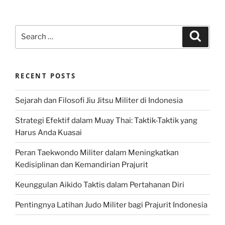
Search
Search
for:
RECENT POSTS
Sejarah dan Filosofi Jiu Jitsu Militer di Indonesia
Strategi Efektif dalam Muay Thai: Taktik-Taktik yang
Harus Anda Kuasai
Peran Taekwondo Militer dalam Meningkatkan
Kedisiplinan dan Kemandirian Prajurit
Keunggulan Aikido Taktis dalam Pertahanan Diri
Pentingnya Latihan Judo Militer bagi Prajurit Indonesia