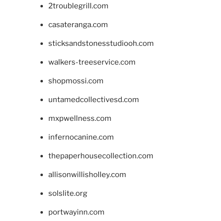
2troublegrill.com
casateranga.com
sticksandstonesstudiooh.com
walkers-treeservice.com
shopmossi.com
untamedcollectivesd.com
mxpwellness.com
infernocanine.com
thepaperhousecollection.com
allisonwillisholley.com
solslite.org
portwayinn.com