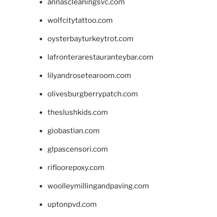
annascleaningsvc.com
wolfcitytattoo.com
oysterbayturkeytrot.com
lafronterarestauranteybar.com
lilyandrosetearoom.com
olivesburgberrypatch.com
theslushkids.com
giobastian.com
glpascensori.com
rifloorepoxy.com
woolleymillingandpaving.com
uptonpvd.com