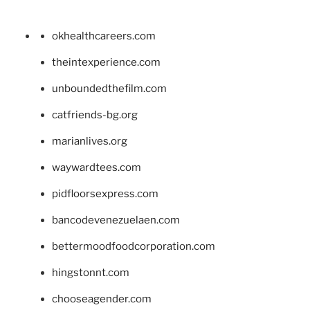
okhealthcareers.com
theintexperience.com
unboundedthefilm.com
catfriends-bg.org
marianlives.org
waywardtees.com
pidfloorsexpress.com
bancodevenezuelaen.com
bettermoodfoodcorporation.com
hingstonnt.com
chooseagender.com