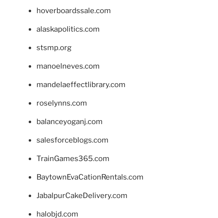
hoverboardssale.com
alaskapolitics.com
stsmp.org
manoelneves.com
mandelaeffectlibrary.com
roselynns.com
balanceyoganj.com
salesforceblogs.com
TrainGames365.com
BaytownEvaCationRentals.com
JabalpurCakeDelivery.com
halobjd.com