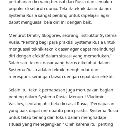
pertahanan diri yang berasal dari Rusia dan semakin
populer di seluruh dunia. Teknik-teknik dasar dalam
Systema Rusia sangat penting untuk dipelajari agar
dapat menguasai bela diri ini dengan baik.
Menurut Dmitry Skogorev, seorang instruktur Systema
Rusia, “Penting bagi para praktisi Systema Rusia untuk
menguasai teknik-teknik dasar agar dapat melindungi
diri dengan efektif dalam situasi yang memerlukan.”
Salah satu teknik dasar yang harus diketahui dalam
Systema Rusia adalah teknik menghindar dan
merespons serangan lawan dengan cepat dan efektif.
Selain itu, teknik pernapasan juga merupakan bagian
penting dalam Systema Rusia. Menurut Vladimir
Vasiliev, seorang ahli bela diri asal Rusia, “Pernapasan
yang baik dapat membantu para praktisi Systema Rusia
untuk tetap tenang dan fokus dalam menghadapi
situasi yang menegangkan.” Oleh karena itu, penting