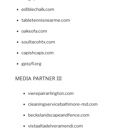
ediblechalk.com
tabletennisnearme.com
oaksofa.com
soultacohtx.com
capishcaps.com
gpsyfl.org
MEDIA PARTNER III
vwrepairarlington.com
cleaningservicebaltimore-md.com
beckslandscapeandfence.com
vistaaltadelveramendi.com