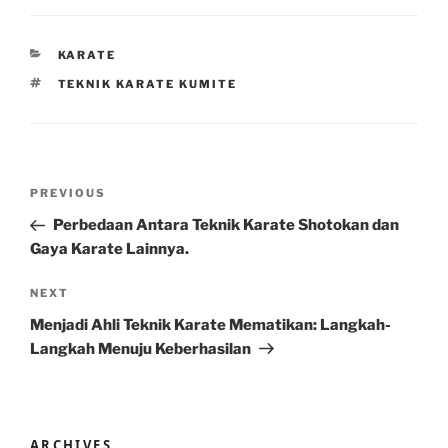
CATEGORIES
KARATE
TAGS
TEKNIK KARATE KUMITE
Post
Previous
PREVIOUS
navigation
Post
Perbedaan Antara Teknik Karate Shotokan dan
Gaya Karate Lainnya.
Next
NEXT
Post
Menjadi Ahli Teknik Karate Mematikan: Langkah-
Langkah Menuju Keberhasilan
ARCHIVES