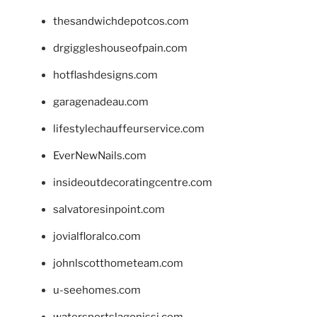
thesandwichdepotcos.com
drgiggleshouseofpain.com
hotflashdesigns.com
garagenadeau.com
lifestylechauffeurservice.com
EverNewNails.com
insideoutdecoratingcentre.com
salvatoresinpoint.com
jovialfloralco.com
johnlscotthometeam.com
u-seehomes.com
watersportslagonissi.com