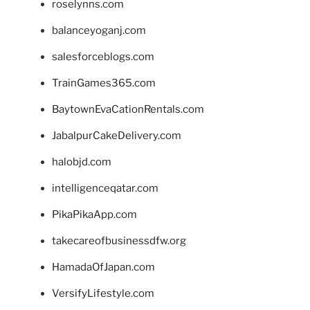
roselynns.com
balanceyoganj.com
salesforceblogs.com
TrainGames365.com
BaytownEvaCationRentals.com
JabalpurCakeDelivery.com
halobjd.com
intelligenceqatar.com
PikaPikaApp.com
takecareofbusinessdfw.org
HamadaOfJapan.com
VersifyLifestyle.com