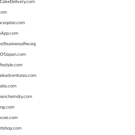
rCakeDelivery.com
.com
enceqatar.com
aApp.com
eofbusinessdfw.org
OfJapan.com
ifestyle.com
eekadventures.com
labs.com
leanchemdry.com
ing.com
acee.com
ntshop.com