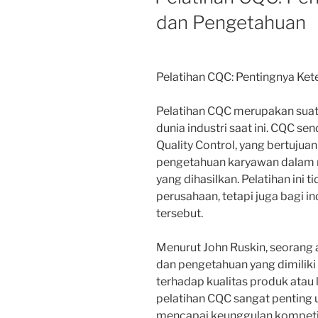
dan Pengetahuan
Pelatihan CQC: Pentingnya Ke
Pelatihan CQC merupakan suat
dunia industri saat ini. CQC se
Quality Control, yang bertuju
pengetahuan karyawan dalam m
yang dihasilkan. Pelatihan ini
perusahaan, tetapi juga bagi i
tersebut.
Menurut John Ruskin, seorang 
dan pengetahuan yang dimilik
terhadap kualitas produk atau l
pelatihan CQC sangat penting 
mencapai keunggulan kompetit