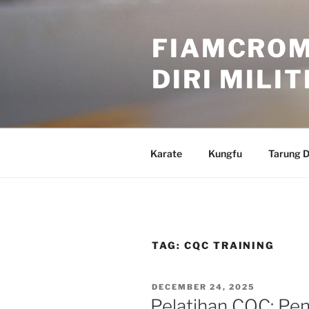
Skip
to
FIAMCROM
content
DIRI MILI
Karate
Kungfu
Tarung D
TAG:
CQC TRAINING
POSTED
DECEMBER 24, 2025
ON
Pelatihan CQC: Pe