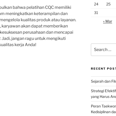
24
25
pulkan bahwa pelatihan CQC memiliki
31
lam meningkatkan keterampilan dan
engelola kualitas produk atau layanan.
« Mar
ni, karyawan akan dapat memberikan
gi kesuksesan perusahaan dan mencapai
. Jadi, jangan ragu untuk mengikuti
ualitas kerja Anda!
Search
for:
RECENT POS
Sejarah dan Filo
Strategi Efekti
yang Harus An
Peran Taekwon
Kedisiplinan da