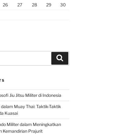
26
27
28
29
30
Search
TS
sofi Jiu Jitsu Militer di Indonesia
f dalam Muay Thai: Taktik-Taktik
da Kuasai
do Militer dalam Meningkatkan
n Kemandirian Prajurit