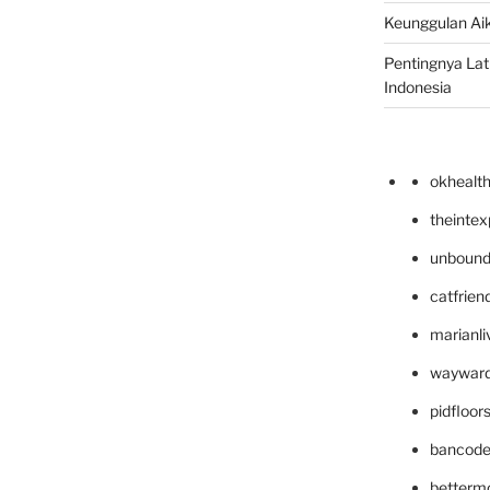
Keunggulan Aik
Pentingnya Lati
Indonesia
okhealt
theinte
unbound
catfrien
marianli
wayward
pidfloo
bancode
betterm