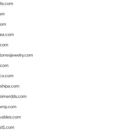
te.com
om
com
ea.com
.com
torresjewelry.com
s.com
ico.com
shipa.com
eimerdds.com
camp.com
ivables.com
st1.com