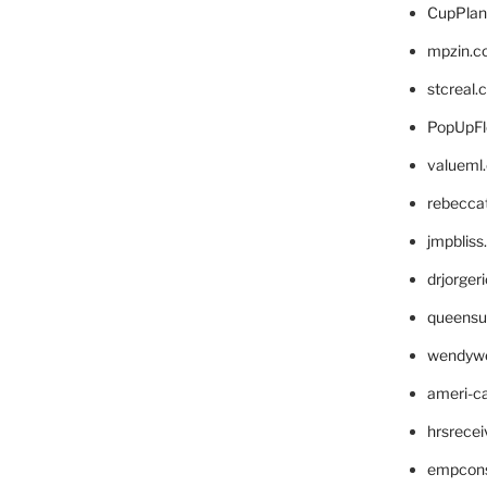
CupPlan
mpzin.c
stcreal.
PopUpFl
valueml
rebecca
jmpblis
drjorger
queensu
wendyw
ameri-
hrsrece
empcon