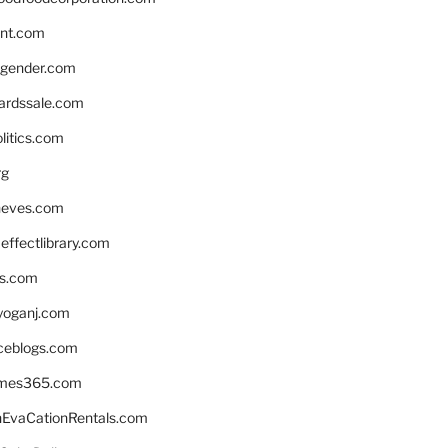
nnt.com
gender.com
ardssale.com
litics.com
rg
neves.com
ffectlibrary.com
ns.com
yoganj.com
rceblogs.com
ames365.com
EvaCationRentals.com