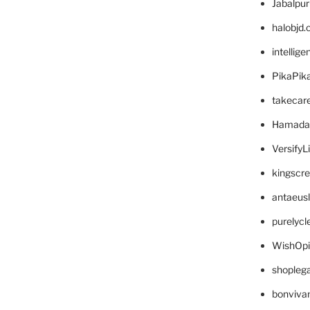
Jabalpu
halobjd
intellig
PikaPik
takecar
Hamada
VersifyL
kingscr
antaeus
purelyc
WishOp
shopleg
bonviva