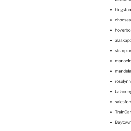
hingsto
choosea
hoverbo
alaskapo
stsmp.o
manoel
mandelae
roselyn
balance
salesfo
TrainG
Baytown