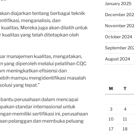
January 2025
akan diajarkan tentang berbagai teknik
December 20
tifikasi, menganalisis, dan
November 20
kualitas. Mereka juga akan dilatih untuk
ualitas yang telah ditetapkan oleh
October 2024
September 20
kar manajemen kualitas, mengatakan,
August 2024
 yang diperoleh melalui pelatihan CQC
m meningkatkan efisiensi dan
n lebih mampu mengidentifikasi masalah
lusi yang tepat.”
M
T
mbantu perusahaan dalam mencapai
upakan standar internasional untuk
3
4
gan memiliki sertifikasi ini, perusahaan
10
11
yaan pelanggan dan membuka peluang
17
18