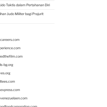
ido Taktis dalam Pertahanan Diri
han Judo Militer bagi Prajurit
hcareers.com
xperience.com
edthefilm.com
ds-bg.org
ves.org
tees.com
rsexpress.com
venezuelaen.com
oodfoodcorporation.com