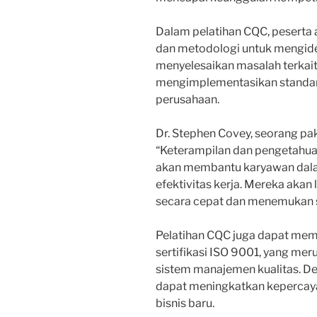
Dalam pelatihan CQC, peserta 
dan metodologi untuk mengiden
menyelesaikan masalah terkait 
mengimplementasikan standar k
perusahaan.
Dr. Stephen Covey, seorang pa
“Keterampilan dan pengetahuan
akan membantu karyawan dala
efektivitas kerja. Mereka aka
secara cepat dan menemukan so
Pelatihan CQC juga dapat me
sertifikasi ISO 9001, yang mer
sistem manajemen kualitas. Den
dapat meningkatkan keperca
bisnis baru.