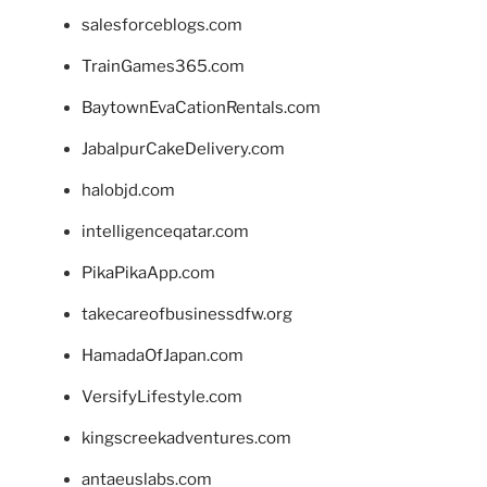
salesforceblogs.com
TrainGames365.com
BaytownEvaCationRentals.com
JabalpurCakeDelivery.com
halobjd.com
intelligenceqatar.com
PikaPikaApp.com
takecareofbusinessdfw.org
HamadaOfJapan.com
VersifyLifestyle.com
kingscreekadventures.com
antaeuslabs.com