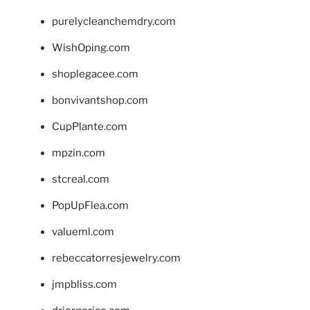
purelycleanchemdry.com
WishOping.com
shoplegacee.com
bonvivantshop.com
CupPlante.com
mpzin.com
stcreal.com
PopUpFlea.com
valueml.com
rebeccatorresjewelry.com
jmpbliss.com