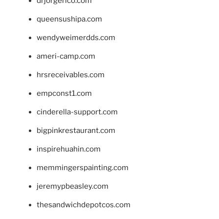
drjorgerico.com
queensushipa.com
wendyweimerdds.com
ameri-camp.com
hrsreceivables.com
empconst1.com
cinderella-support.com
bigpinkrestaurant.com
inspirehuahin.com
memmingerspainting.com
jeremypbeasley.com
thesandwichdepotcos.com