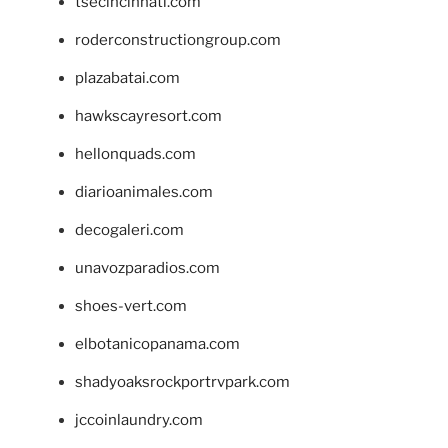
tsecincinnati.com
roderconstructiongroup.com
plazabatai.com
hawkscayresort.com
hellonquads.com
diarioanimales.com
decogaleri.com
unavozparadios.com
shoes-vert.com
elbotanicopanama.com
shadyoaksrockportrvpark.com
jccoinlaundry.com