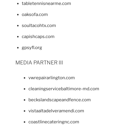
tabletennisnearme.com
oaksofa.com
soultacohtx.com
capishcaps.com
gpsyfl.org
MEDIA PARTNER III
vwrepairarlington.com
cleaningservicebaltimore-md.com
beckslandscapeandfence.com
vistaaltadelveramendi.com
coastlinecateringnc.com