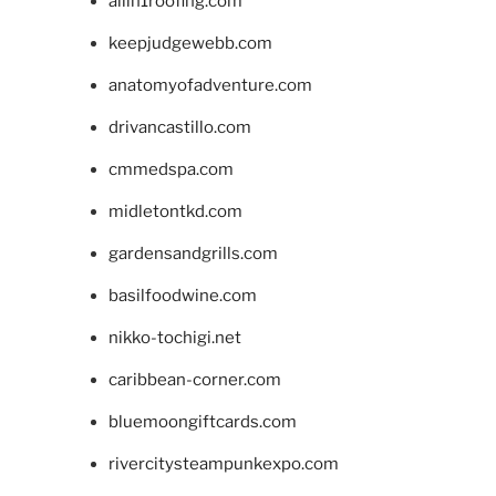
allin1roofing.com
keepjudgewebb.com
anatomyofadventure.com
drivancastillo.com
cmmedspa.com
midletontkd.com
gardensandgrills.com
basilfoodwine.com
nikko-tochigi.net
caribbean-corner.com
bluemoongiftcards.com
rivercitysteampunkexpo.com