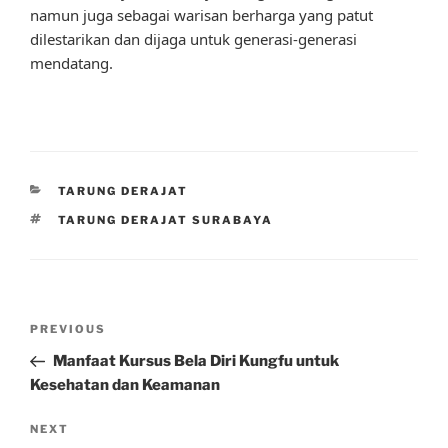
namun juga sebagai warisan berharga yang patut
dilestarikan dan dijaga untuk generasi-generasi
mendatang.
CATEGORIES
TARUNG DERAJAT
TAGS
TARUNG DERAJAT SURABAYA
Post
Previous
PREVIOUS
navigation
Post
Manfaat Kursus Bela Diri Kungfu untuk
Kesehatan dan Keamanan
Next
NEXT