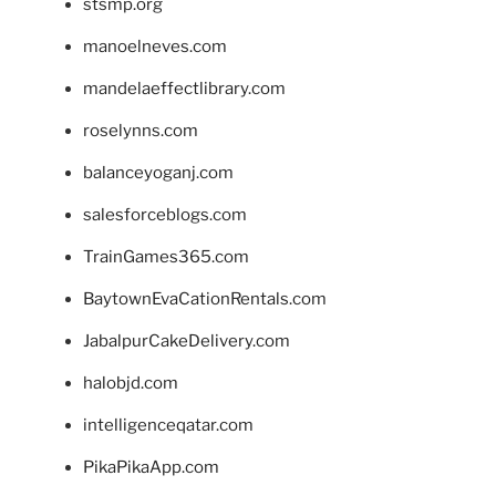
stsmp.org
manoelneves.com
mandelaeffectlibrary.com
roselynns.com
balanceyoganj.com
salesforceblogs.com
TrainGames365.com
BaytownEvaCationRentals.com
JabalpurCakeDelivery.com
halobjd.com
intelligenceqatar.com
PikaPikaApp.com