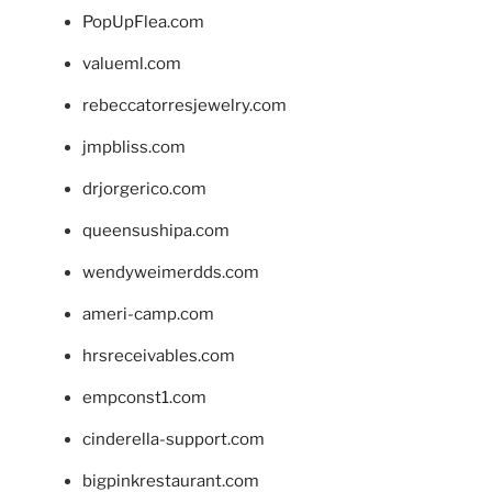
PopUpFlea.com
valueml.com
rebeccatorresjewelry.com
jmpbliss.com
drjorgerico.com
queensushipa.com
wendyweimerdds.com
ameri-camp.com
hrsreceivables.com
empconst1.com
cinderella-support.com
bigpinkrestaurant.com