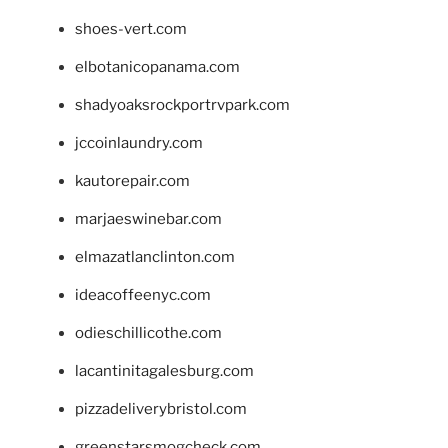
shoes-vert.com
elbotanicopanama.com
shadyoaksrockportrvpark.com
jccoinlaundry.com
kautorepair.com
marjaeswinebar.com
elmazatlanclinton.com
ideacoffeenyc.com
odieschillicothe.com
lacantinitagalesburg.com
pizzadeliverybristol.com
greenstarsmogcheck.com