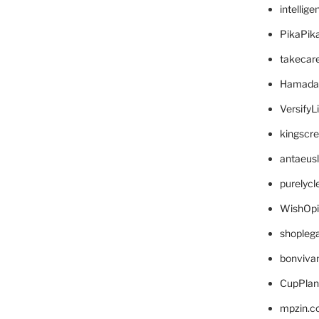
intellig
PikaPik
takecar
Hamada
VersifyL
kingscr
antaeus
purelyc
WishOp
shopleg
bonviva
CupPlan
mpzin.c