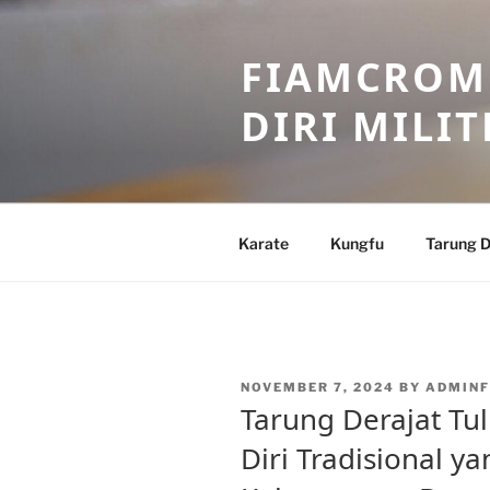
Skip
to
FIAMCROME
content
DIRI MILIT
Karate
Kungfu
Tarung D
POSTED
NOVEMBER 7, 2024
BY
ADMINF
ON
Tarung Derajat Tu
Diri Tradisional 