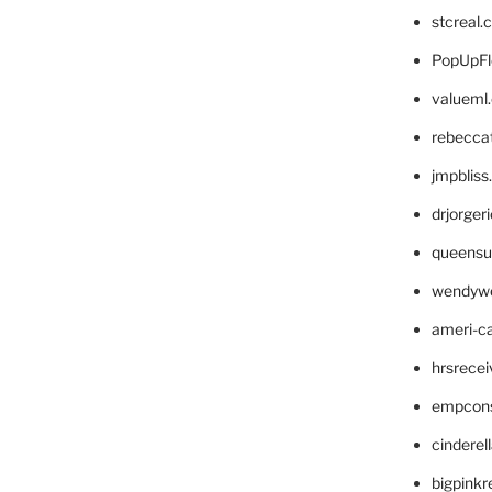
stcreal.
PopUpFl
valueml
rebecca
jmpblis
drjorger
queensu
wendyw
ameri-
hrsrece
empcon
cinderel
bigpinkr