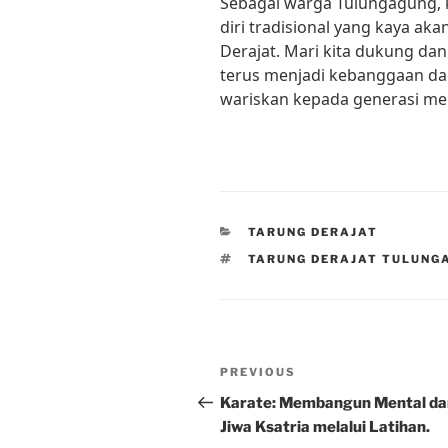
Sebagai warga Tulungagung, k
diri tradisional yang kaya akan
Derajat. Mari kita dukung dan 
terus menjadi kebanggaan da
wariskan kepada generasi me
CATEGORIES
TARUNG DERAJAT
TAGS
TARUNG DERAJAT TULUNG
Post
Previous
PREVIOUS
navigation
Post
Karate: Membangun Mental da
Jiwa Ksatria melalui Latihan.