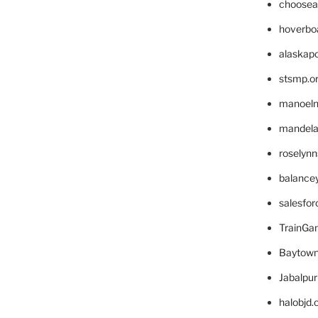
choosea
hoverbo
alaskapo
stsmp.o
manoel
mandelae
roselyn
balance
salesfo
TrainG
Baytown
Jabalpu
halobjd