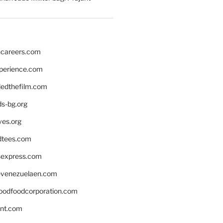
hcareers.com
xperience.com
edthefilm.com
ds-bg.org
ves.org
tees.com
rsexpress.com
venezuelaen.com
oodfoodcorporation.com
nnt.com