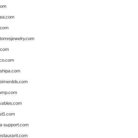
com
ea.com
.com
torresjewelry.com
s.com
ico.com
shipa.com
eimerdds.com
camp.com
ivables.com
st1.com
la-support.com
estaurant.com