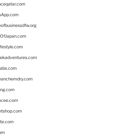
enceqatar.com
aApp.com
eofbusinessdfw.org
OfJapan.com
ifestyle.com
eekadventures.com
labs.com
leanchemdry.com
ing.com
acee.com
ntshop.com
te.com
om