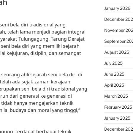
ah
January 2026
December 20
eni bela diri tradisional yang
November 20
, telah lama menjadi bagian integral
syarakat Tulungagung. Tarung Derajat
September 20
eni bela diri yang memiliki sejarah
August 2025
lai kejujuran, disiplin, dan semangat
July 2025
eorang ahli sejarah seni bela diri di
June 2025
telah ada sejak zaman kerajaan
April 2025
rupakan seni bela diri tradisional yang
un dari generasi ke generasi di
March 2025
ni tidak hanya mengajarkan teknik
February 2025
-nilai budaya dan moral yang tinggi,”
January 2025
December 20
gung, terdapat berbagai teknik