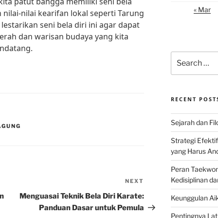
ita patut bangga memiliki seni bela
« Mar
 nilai-nilai kearifan lokal seperti Tarung
lestarikan seni bela diri ini agar dapat
erah dan warisan budaya yang kita
ndatang.
Search
for:
RECENT POST
Sejarah dan Filo
AGUNG
Strategi Efekti
yang Harus An
Peran Taekwon
Kedisiplinan da
NEXT
Next
Post
n
Menguasai Teknik Bela Diri Karate:
Keunggulan Aik
Panduan Dasar untuk Pemula
Pentingnya Lati