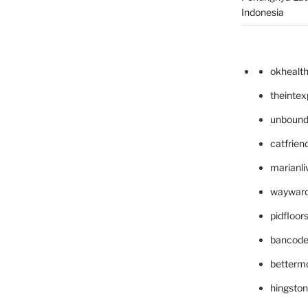
Indonesia
okhealt
theinte
unbound
catfrien
marianli
wayward
pidfloo
bancode
betterm
hingsto