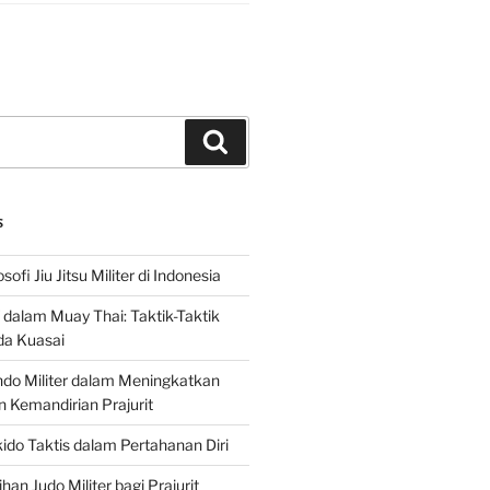
Search
S
sofi Jiu Jitsu Militer di Indonesia
f dalam Muay Thai: Taktik-Taktik
da Kuasai
do Militer dalam Meningkatkan
n Kemandirian Prajurit
ido Taktis dalam Pertahanan Diri
han Judo Militer bagi Prajurit