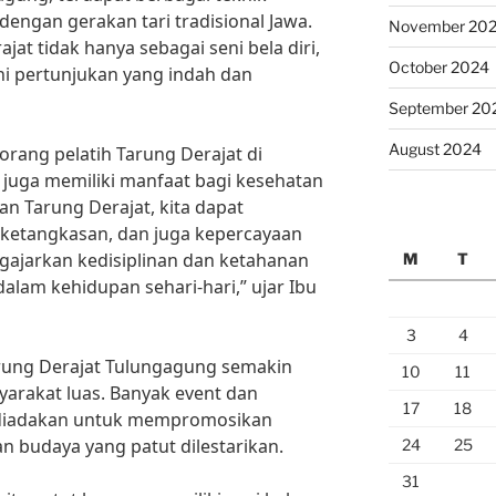
engan gerakan tari tradisional Jawa.
November 20
jat tidak hanya sebagai seni bela diri,
October 2024
ni pertunjukan yang indah dan
September 20
August 2024
eorang pelatih Tarung Derajat di
ni juga memiliki manfaat bagi kesehatan
han Tarung Derajat, kita dapat
 ketangkasan, dan juga kepercayaan
mengajarkan kedisiplinan dan ketahanan
M
T
alam kehidupan sehari-hari,” ujar Ibu
3
4
ung Derajat Tulungagung semakin
10
11
yarakat luas. Banyak event dan
17
18
ng diadakan untuk mempromosikan
n budaya yang patut dilestarikan.
24
25
31