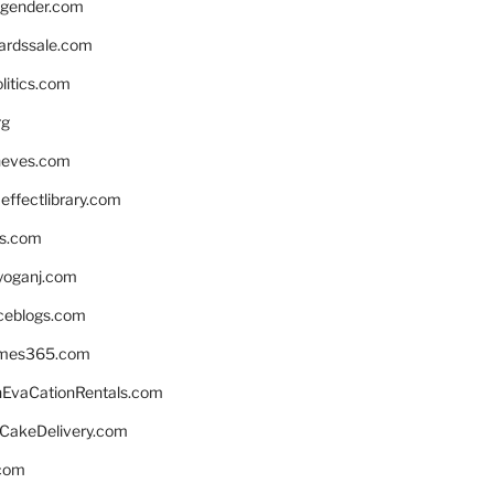
gender.com
ardssale.com
litics.com
rg
neves.com
ffectlibrary.com
ns.com
yoganj.com
rceblogs.com
ames365.com
EvaCationRentals.com
rCakeDelivery.com
.com