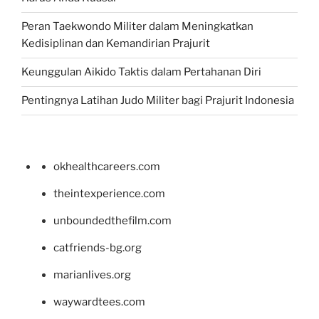
Peran Taekwondo Militer dalam Meningkatkan
Kedisiplinan dan Kemandirian Prajurit
Keunggulan Aikido Taktis dalam Pertahanan Diri
Pentingnya Latihan Judo Militer bagi Prajurit Indonesia
okhealthcareers.com
theintexperience.com
unboundedthefilm.com
catfriends-bg.org
marianlives.org
waywardtees.com