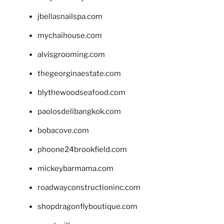
jbellasnailspa.com
mychaihouse.com
alvisgrooming.com
thegeorginaestate.com
blythewoodseafood.com
paolosdelibangkok.com
bobacove.com
phoone24brookfield.com
mickeybarmama.com
roadwayconstructioninc.com
shopdragonflyboutique.com