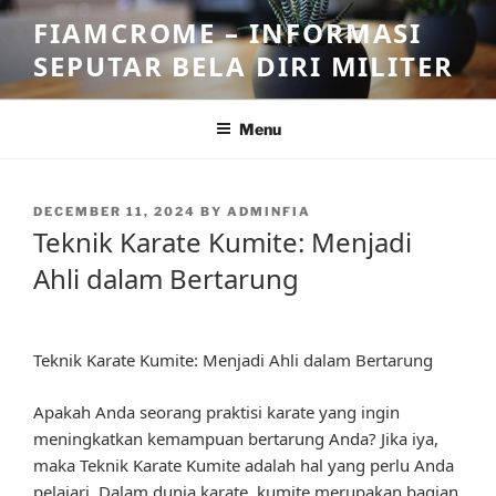
Skip
FIAMCROME – INFORMASI
to
SEPUTAR BELA DIRI MILITER
content
Menu
POSTED
DECEMBER 11, 2024
BY
ADMINFIA
ON
Teknik Karate Kumite: Menjadi
Ahli dalam Bertarung
Teknik Karate Kumite: Menjadi Ahli dalam Bertarung
Apakah Anda seorang praktisi karate yang ingin
meningkatkan kemampuan bertarung Anda? Jika iya,
maka Teknik Karate Kumite adalah hal yang perlu Anda
pelajari. Dalam dunia karate, kumite merupakan bagian