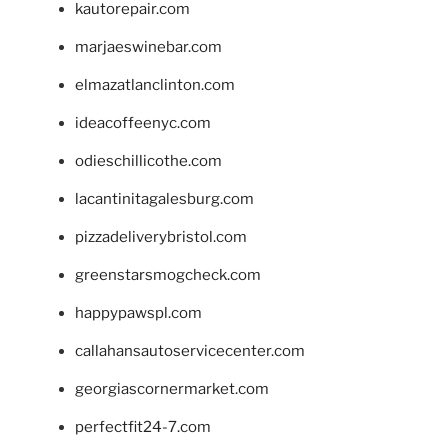
kautorepair.com
marjaeswinebar.com
elmazatlanclinton.com
ideacoffeenyc.com
odieschillicothe.com
lacantinitagalesburg.com
pizzadeliverybristol.com
greenstarsmogcheck.com
happypawspl.com
callahansautoservicecenter.com
georgiascornermarket.com
perfectfit24-7.com