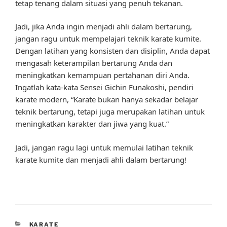
tetap tenang dalam situasi yang penuh tekanan.
Jadi, jika Anda ingin menjadi ahli dalam bertarung,
jangan ragu untuk mempelajari teknik karate kumite.
Dengan latihan yang konsisten dan disiplin, Anda dapat
mengasah keterampilan bertarung Anda dan
meningkatkan kemampuan pertahanan diri Anda.
Ingatlah kata-kata Sensei Gichin Funakoshi, pendiri
karate modern, “Karate bukan hanya sekadar belajar
teknik bertarung, tetapi juga merupakan latihan untuk
meningkatkan karakter dan jiwa yang kuat.”
Jadi, jangan ragu lagi untuk memulai latihan teknik
karate kumite dan menjadi ahli dalam bertarung!
CATEGORIES
KARATE