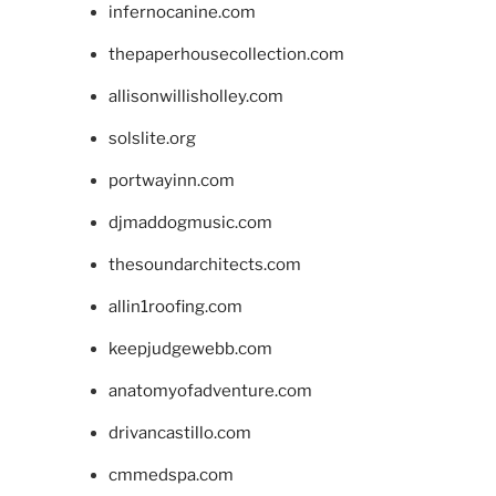
infernocanine.com
thepaperhousecollection.com
allisonwillisholley.com
solslite.org
portwayinn.com
djmaddogmusic.com
thesoundarchitects.com
allin1roofing.com
keepjudgewebb.com
anatomyofadventure.com
drivancastillo.com
cmmedspa.com