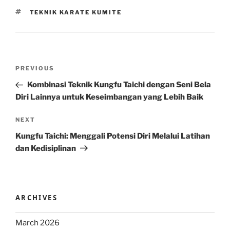
TAGS
TEKNIK KARATE KUMITE
Post
Previous
PREVIOUS
navigation
Post
Kombinasi Teknik Kungfu Taichi dengan Seni Bela
Diri Lainnya untuk Keseimbangan yang Lebih Baik
Next
NEXT
Post
Kungfu Taichi: Menggali Potensi Diri Melalui Latihan
dan Kedisiplinan
ARCHIVES
March 2026