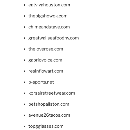
eatvivahouston.com
thebigshowok.com
chimeandstave.com
greatwallseafoodny.com
theloverose.com
gabriovoice.com
resinflowart.com
p-sports.net
korsairstreetwear.com
petshopallston.com
avenue26tacos.com
topgglasses.com