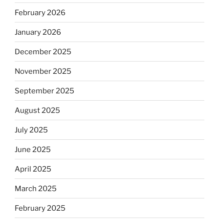
February 2026
January 2026
December 2025
November 2025
September 2025
August 2025
July 2025
June 2025
April 2025
March 2025
February 2025