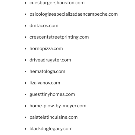
cuesburgershouston.com
psicologiaespecializadaencampeche.com
dmtacos.com
crescentstreetprinting.com
hornopizza.com
driveadragster.com
hematologa.com
lizaivanov.com
guesttinyhomes.com
home-plow-by-meyer.com
palatelatincuisine.com
blackdoglegacy.com