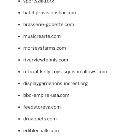
sportszilla.org
batchprovisionsbar.com
brasserie-gobette.com
musicrearte.com
morseysfarms.com
riverviewtennis.com
official-kelly-toys-squishmallows.com
displaygardenonsuncrest.org
bbq-empire-usa.com
feedstoreva.com
drogopets.com
ediblechalk.com