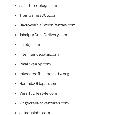
salesforceblogs.com
TrainGames365.com
BaytownEvaCationRentals.com
JabalpurCakeDelivery.com
halobjd.com
intelligenceqatar.com
PikaPikaApp.com
takecareofbusinessdfw.org
HamadaOfJapan.com
VersifyLifestyle.com
kingscreekadventures.com
antaeuslabs.com