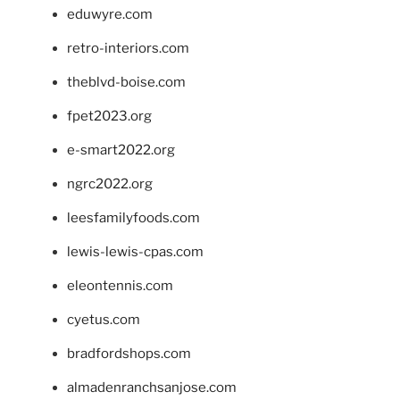
eduwyre.com
retro-interiors.com
theblvd-boise.com
fpet2023.org
e-smart2022.org
ngrc2022.org
leesfamilyfoods.com
lewis-lewis-cpas.com
eleontennis.com
cyetus.com
bradfordshops.com
almadenranchsanjose.com