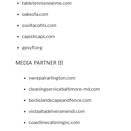
tabletennisnearme.com
oaksofa.com
soultacohtx.com
capishcaps.com
gpsyfl.org
MEDIA PARTNER III
vwrepairarlington.com
cleaningservicebaltimore-md.com
beckslandscapeandfence.com
vistaaltadelveramendi.com
coastlinecateringnc.com