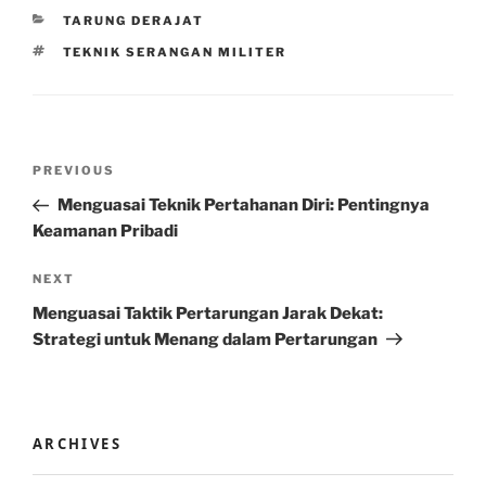
CATEGORIES
TARUNG DERAJAT
TAGS
TEKNIK SERANGAN MILITER
Post
Previous
PREVIOUS
navigation
Post
Menguasai Teknik Pertahanan Diri: Pentingnya
Keamanan Pribadi
Next
NEXT
Post
Menguasai Taktik Pertarungan Jarak Dekat:
Strategi untuk Menang dalam Pertarungan
ARCHIVES