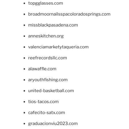
topgglasses.com
broadmoornailsspacoloradosprings.com
missblackpasadena.com
anneskitchen.org
valenciamarketytaqueria.com
reefrecordsllc.com
alawaffle.com
aryouthfishing.com
united-basketball.com
tios-tacos.com
cafecito-satx.com
graduacionviu2023.com