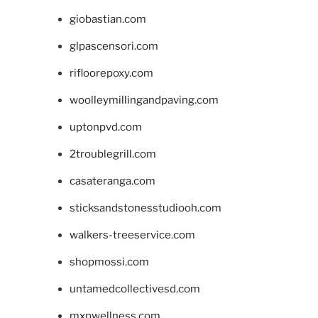
giobastian.com
glpascensori.com
rifloorepoxy.com
woolleymillingandpaving.com
uptonpvd.com
2troublegrill.com
casateranga.com
sticksandstonesstudiooh.com
walkers-treeservice.com
shopmossi.com
untamedcollectivesd.com
mxpwellness.com