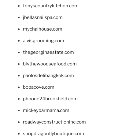
tonyscountrykitchen.com
jbellasnailspa.com
mychaihouse.com
alvisgrooming.com
thegeorginaestate.com
blythewoodseafood.com
paolosdelibangkok.com
bobacove.com
phoone24brookfield.com
mickeybarmama.com
roadwayconstructioninc.com
shopdragonflyboutique.com