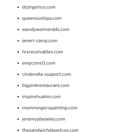
drjorgerico.com
queensushipa.com
wendyweimerdds.com
ameri-camp.com
hrsreceivables.com
empconst1.com
cinderella-support.com
bigpinkrestaurant.com
inspirehuahin.com
memmingerspainting.com
jeremypbeasley.com
thesandwichdepotcos.com