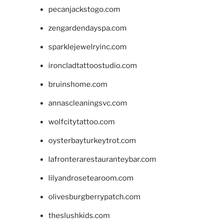
pecanjackstogo.com
zengardendayspa.com
sparklejewelryinc.com
ironcladtattoostudio.com
bruinshome.com
annascleaningsvc.com
wolfcitytattoo.com
oysterbayturkeytrot.com
lafronterarestauranteybar.com
lilyandrosetearoom.com
olivesburgberrypatch.com
theslushkids.com