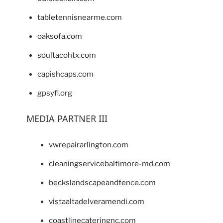
tabletennisnearme.com
oaksofa.com
soultacohtx.com
capishcaps.com
gpsyfl.org
MEDIA PARTNER III
vwrepairarlington.com
cleaningservicebaltimore-md.com
beckslandscapeandfence.com
vistaaltadelveramendi.com
coastlinecateringnc.com