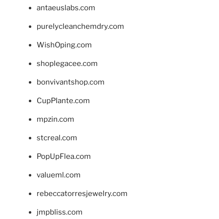
antaeuslabs.com
purelycleanchemdry.com
WishOping.com
shoplegacee.com
bonvivantshop.com
CupPlante.com
mpzin.com
stcreal.com
PopUpFlea.com
valueml.com
rebeccatorresjewelry.com
jmpbliss.com