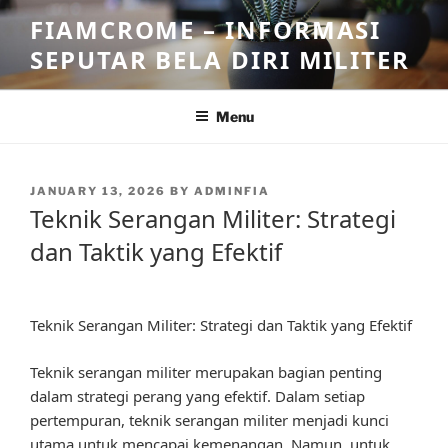
Skip
FIAMCROME – INFORMASI
to
SEPUTAR BELA DIRI MILITER
content
Menu
POSTED
JANUARY 13, 2026
BY
ADMINFIA
ON
Teknik Serangan Militer: Strategi
dan Taktik yang Efektif
Teknik Serangan Militer: Strategi dan Taktik yang Efektif
Teknik serangan militer merupakan bagian penting
dalam strategi perang yang efektif. Dalam setiap
pertempuran, teknik serangan militer menjadi kunci
utama untuk mencapai kemenangan. Namun, untuk