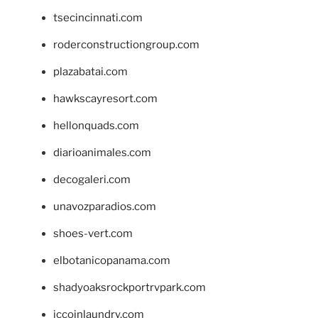
tsecincinnati.com
roderconstructiongroup.com
plazabatai.com
hawkscayresort.com
hellonquads.com
diarioanimales.com
decogaleri.com
unavozparadios.com
shoes-vert.com
elbotanicopanama.com
shadyoaksrockportrvpark.com
jccoinlaundry.com