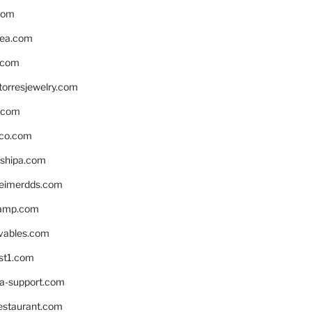
com
ea.com
.com
torresjewelry.com
s.com
ico.com
shipa.com
eimerdds.com
camp.com
ivables.com
st1.com
la-support.com
estaurant.com