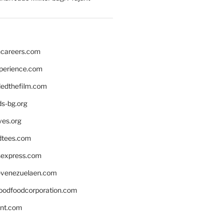
hcareers.com
xperience.com
edthefilm.com
ds-bg.org
ves.org
tees.com
rsexpress.com
venezuelaen.com
oodfoodcorporation.com
nnt.com