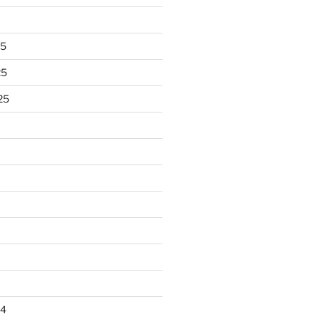
25
25
25
24