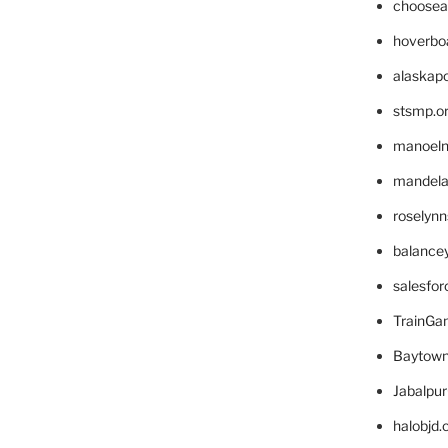
choosea
hoverbo
alaskapo
stsmp.o
manoel
mandelae
roselyn
balance
salesfo
TrainG
Baytown
Jabalpu
halobjd