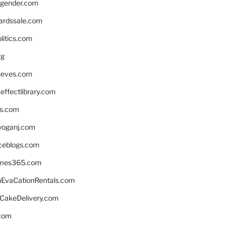
gender.com
ardssale.com
litics.com
rg
neves.com
ffectlibrary.com
ns.com
yoganj.com
rceblogs.com
ames365.com
EvaCationRentals.com
rCakeDelivery.com
.com