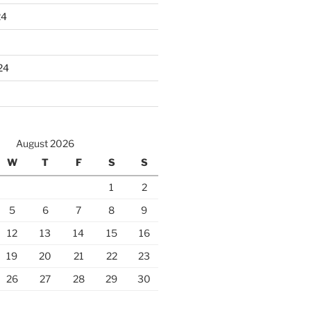
24
24
August 2026
W
T
F
S
S
1
2
5
6
7
8
9
12
13
14
15
16
19
20
21
22
23
26
27
28
29
30