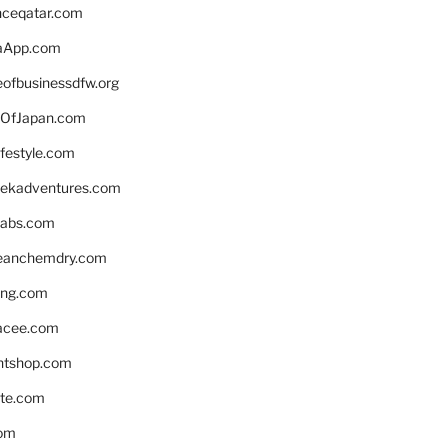
enceqatar.com
aApp.com
eofbusinessdfw.org
OfJapan.com
ifestyle.com
eekadventures.com
labs.com
leanchemdry.com
ing.com
acee.com
ntshop.com
te.com
om