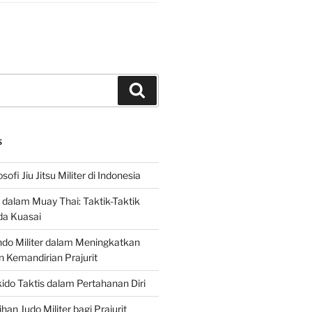
Search
S
sofi Jiu Jitsu Militer di Indonesia
f dalam Muay Thai: Taktik-Taktik
da Kuasai
do Militer dalam Meningkatkan
n Kemandirian Prajurit
ido Taktis dalam Pertahanan Diri
han Judo Militer bagi Prajurit