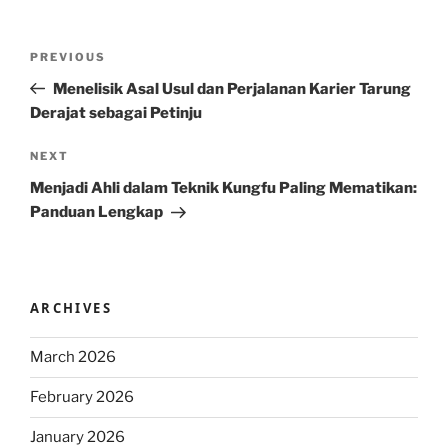
Post
Previous
PREVIOUS
navigation
Post
Menelisik Asal Usul dan Perjalanan Karier Tarung
Derajat sebagai Petinju
Next
NEXT
Post
Menjadi Ahli dalam Teknik Kungfu Paling Mematikan:
Panduan Lengkap
ARCHIVES
March 2026
February 2026
January 2026