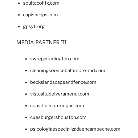
soultacohtx.com
capishcaps.com
gpsyfl.org
MEDIA PARTNER III
vwrepairarlington.com
cleaningservicebaltimore-md.com
beckslandscapeandfence.com
vistaaltadelveramendi.com
coastlinecateringnc.com
cuesburgershouston.com
psicologiaespecializadaencampeche.com