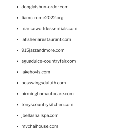
donglaishun-order.com
fiamc-rome2022.org
mariceworldessentials.com
lafisheriarestaurant.com
915jazzandmore.com
aguadulce-countryfair.com
jakehovis.com
bosswingsduluth.com
birminghamautocare.com
tonyscountrykitchen.com
jbellasnailspa.com
mychaihouse.com