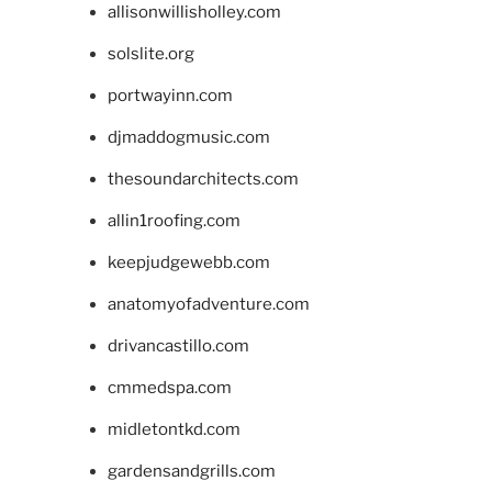
allisonwillisholley.com
solslite.org
portwayinn.com
djmaddogmusic.com
thesoundarchitects.com
allin1roofing.com
keepjudgewebb.com
anatomyofadventure.com
drivancastillo.com
cmmedspa.com
midletontkd.com
gardensandgrills.com