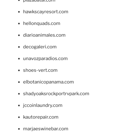
plazabatai.com
hawkscayresort.com
hellonquads.com
diarioanimales.com
decogaleri.com
unavozparadios.com
shoes-vert.com
elbotanicopanama.com
shadyoaksrockportrvpark.com
jccoinlaundry.com
kautorepair.com
marjaeswinebar.com