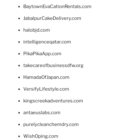
BaytownEvaCationRentals.com
JabalpurCakeDelivery.com
halobjd.com
intelligenceqatar.com
PikaPikaApp.com
takecareofbusinessdfw.org
HamadaOfJapan.com
VersifyLifestyle.com
kingscreekadventures.com
antaeuslabs.com
purelycleanchemdry.com
WishOping.com