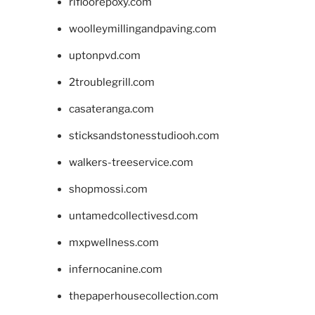
rifloorepoxy.com
woolleymillingandpaving.com
uptonpvd.com
2troublegrill.com
casateranga.com
sticksandstonesstudiooh.com
walkers-treeservice.com
shopmossi.com
untamedcollectivesd.com
mxpwellness.com
infernocanine.com
thepaperhousecollection.com