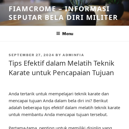
Skip
FIAMCROME – INFORMASI
to
SEPUTAR BELA DIRI MILITER
content
Menu
POSTED
SEPTEMBER 27, 2024
BY
ADMINFIA
ON
Tips Efektif dalam Melatih Teknik
Karate untuk Pencapaian Tujuan
Anda tertarik untuk mempelajari teknik karate dan
mencapai tujuan Anda dalam bela diri ini? Berikut
adalah beberapa tips efektif dalam melatih teknik karate
untuk membantu Anda mencapai tujuan tersebut.
Pertama-tama, penting untuk memiliki disiplin yang