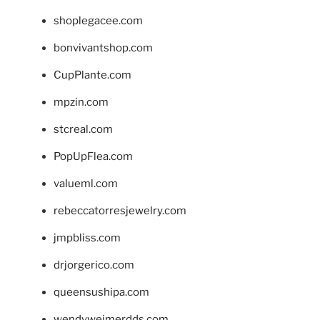
shoplegacee.com
bonvivantshop.com
CupPlante.com
mpzin.com
stcreal.com
PopUpFlea.com
valueml.com
rebeccatorresjewelry.com
jmpbliss.com
drjorgerico.com
queensushipa.com
wendyweimerdds.com