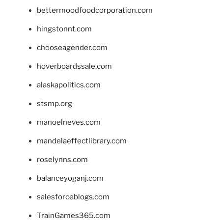
bettermoodfoodcorporation.com
hingstonnt.com
chooseagender.com
hoverboardssale.com
alaskapolitics.com
stsmp.org
manoelneves.com
mandelaeffectlibrary.com
roselynns.com
balanceyoganj.com
salesforceblogs.com
TrainGames365.com