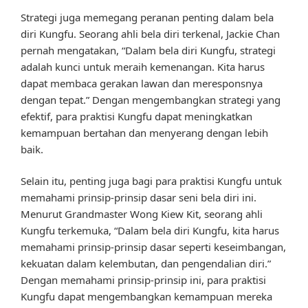
Strategi juga memegang peranan penting dalam bela
diri Kungfu. Seorang ahli bela diri terkenal, Jackie Chan
pernah mengatakan, “Dalam bela diri Kungfu, strategi
adalah kunci untuk meraih kemenangan. Kita harus
dapat membaca gerakan lawan dan meresponsnya
dengan tepat.” Dengan mengembangkan strategi yang
efektif, para praktisi Kungfu dapat meningkatkan
kemampuan bertahan dan menyerang dengan lebih
baik.
Selain itu, penting juga bagi para praktisi Kungfu untuk
memahami prinsip-prinsip dasar seni bela diri ini.
Menurut Grandmaster Wong Kiew Kit, seorang ahli
Kungfu terkemuka, “Dalam bela diri Kungfu, kita harus
memahami prinsip-prinsip dasar seperti keseimbangan,
kekuatan dalam kelembutan, dan pengendalian diri.”
Dengan memahami prinsip-prinsip ini, para praktisi
Kungfu dapat mengembangkan kemampuan mereka