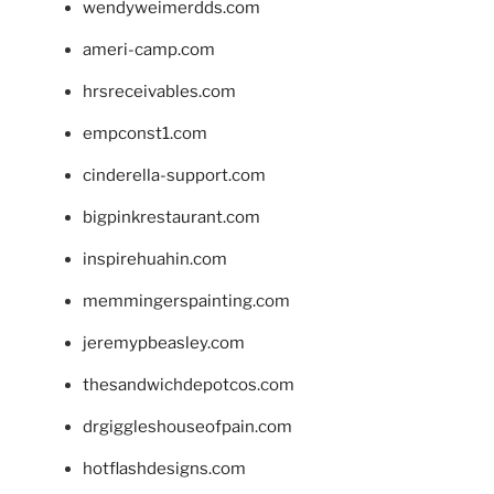
wendyweimerdds.com
ameri-camp.com
hrsreceivables.com
empconst1.com
cinderella-support.com
bigpinkrestaurant.com
inspirehuahin.com
memmingerspainting.com
jeremypbeasley.com
thesandwichdepotcos.com
drgiggleshouseofpain.com
hotflashdesigns.com