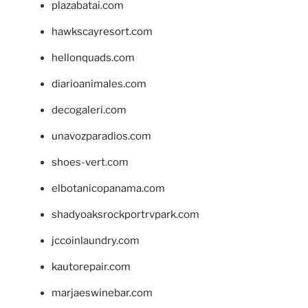
plazabatai.com
hawkscayresort.com
hellonquads.com
diarioanimales.com
decogaleri.com
unavozparadios.com
shoes-vert.com
elbotanicopanama.com
shadyoaksrockportrvpark.com
jccoinlaundry.com
kautorepair.com
marjaeswinebar.com