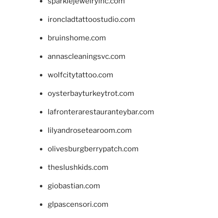
sparklejewelryinc.com
ironcladtattoostudio.com
bruinshome.com
annascleaningsvc.com
wolfcitytattoo.com
oysterbayturkeytrot.com
lafronterarestauranteybar.com
lilyandrosetearoom.com
olivesburgberrypatch.com
theslushkids.com
giobastian.com
glpascensori.com