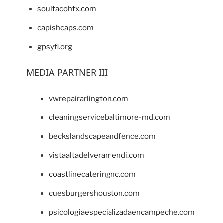
soultacohtx.com
capishcaps.com
gpsyfl.org
MEDIA PARTNER III
vwrepairarlington.com
cleaningservicebaltimore-md.com
beckslandscapeandfence.com
vistaaltadelveramendi.com
coastlinecateringnc.com
cuesburgershouston.com
psicologiaespecializadaencampeche.com