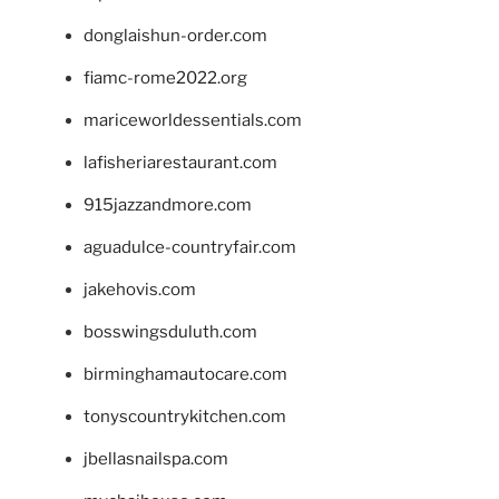
donglaishun-order.com
fiamc-rome2022.org
mariceworldessentials.com
lafisheriarestaurant.com
915jazzandmore.com
aguadulce-countryfair.com
jakehovis.com
bosswingsduluth.com
birminghamautocare.com
tonyscountrykitchen.com
jbellasnailspa.com