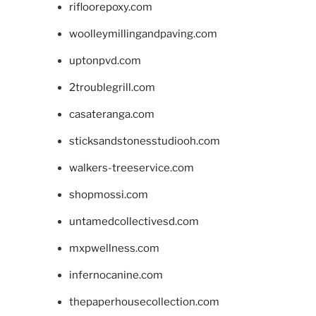
rifloorepoxy.com
woolleymillingandpaving.com
uptonpvd.com
2troublegrill.com
casateranga.com
sticksandstonesstudiooh.com
walkers-treeservice.com
shopmossi.com
untamedcollectivesd.com
mxpwellness.com
infernocanine.com
thepaperhousecollection.com