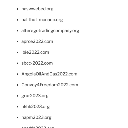
naswwebed.org
balithut-manado.org
alteregotradingcompany.org
aprce2022.com
ibie2022.com
sbcc-2022.com
AngolaOilAndGas2022.com
Convoy4Freedom2022.com
grur2023.org
hkhk2023.org
napm2023.org