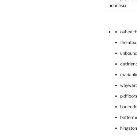
Indonesia
okhealt
theinte
unbound
catfrien
marianli
wayward
pidfloo
bancode
betterm
hingsto