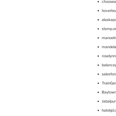
choosea
hoverbo
alaskapo
stsmp.o
manoel
mandelae
roselyn
balance
salesfo
TrainG
Baytown
Jabalpu
halobjd