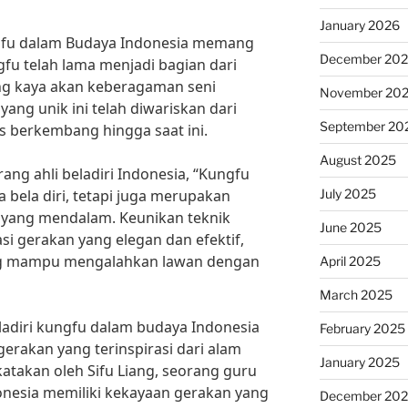
January 2026
ngfu dalam Budaya Indonesia memang
December 20
ngfu telah lama menjadi bagian dari
ng kaya akan keberagaman seni
November 20
 yang unik ini telah diwariskan dari
September 20
s berkembang hingga saat ini.
August 2025
ng ahli beladiri Indonesia, “Kungfu
July 2025
 bela diri, tetapi juga merupakan
fi yang mendalam. Keunikan teknik
June 2025
si gerakan yang elegan dan efektif,
ng mampu mengalahkan lawan dengan
April 2025
March 2025
eladiri kungfu dalam budaya Indonesia
February 2025
rakan yang terinspirasi dari alam
January 2025
katakan oleh Sifu Liang, seorang guru
onesia memiliki kekayaan gerakan yang
December 20