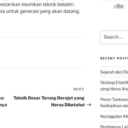
 lestarikan keunikan teknik beladiri
« Mar
ia untuk generasi yang akan datang.
Search
for:
RECENT POST
Sejarah dan Filo
Strategi Efekti
yang Harus An
NEXT
Next
Post
e:
Teknik Dasar Tarung Derajat yang
Peran Taekwon
tnya
Harus Diketahui
Kedisiplinan da
Keunggulan Aik
Pentingnya Lati