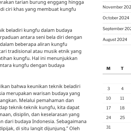
gerakan tarian burung enggang hingga
November 20
di ciri khas yang membuat kungfu
October 2024
September 20
nik beladiri kungfu dalam budaya
erpaduan antara seni bela diri dengan
August 2024
, dalam beberapa aliran kungfu
tari tradisional atau musik etnik yang
latihan kungfu. Hal ini menunjukkan
ntara kungfu dengan budaya
M
T
lkan bahwa keunikan teknik beladiri
3
4
sia merupakan warisan budaya yang
10
11
mbangkan. Melalui pemahaman dan
ap teknik-teknik kungfu, kita dapat
17
18
aan, disiplin, dan keselarasan yang
24
25
an dari budaya Indonesia. Sebagaimana
31
pijak, di situ langit dijunjung.” Oleh