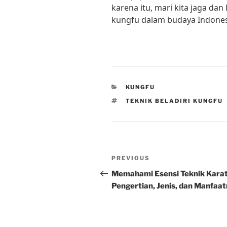
karena itu, mari kita jaga dan
kungfu dalam budaya Indones
CATEGORIES
KUNGFU
TAGS
TEKNIK BELADIRI KUNGFU
Post
Previous
PREVIOUS
navigation
Post
Memahami Esensi Teknik Karat
Pengertian, Jenis, dan Manfaa