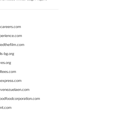
hcareers.com
xperience.com
edthefilm.com
ds-bg.org
ves.org
tees.com
rsexpress.com
venezuelaen.com
oodfoodcorporation.com
nnt.com