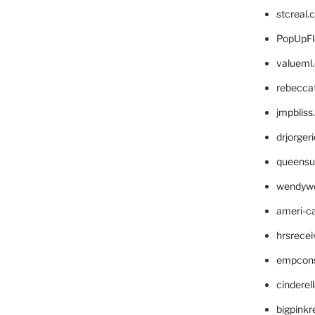
stcreal.
PopUpFl
valueml
rebecca
jmpblis
drjorger
queensu
wendyw
ameri-
hrsrece
empcon
cinderel
bigpinkr