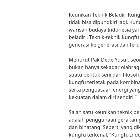
Keunikan Teknik Beladiri Ku
tidak bisa dipungkiri lagi. Ku
warisan budaya Indonesia ya
beladiri. Teknik-teknik kungfu
generasi ke generasi dan teru
Menurut Pak Dede Yusuf, seora
bukan hanya sekadar olahraga
suatu bentuk seni dan filoso
kungfu terletak pada kombina
serta penguasaan energi ya
kekuatan dalam diri sendiri.”
Salah satu keunikan teknik b
adalah penggunaan gerakan-ge
dan binatang. Seperti yang di
kungfu terkenal, “Kungfu Ind