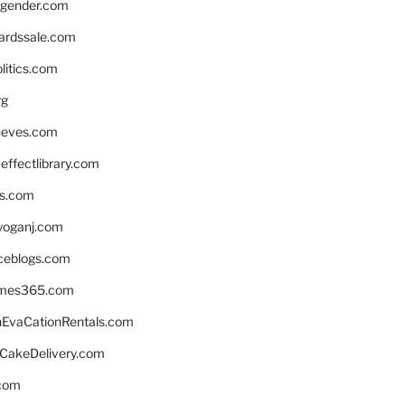
gender.com
ardssale.com
litics.com
rg
neves.com
ffectlibrary.com
ns.com
yoganj.com
rceblogs.com
ames365.com
EvaCationRentals.com
rCakeDelivery.com
.com