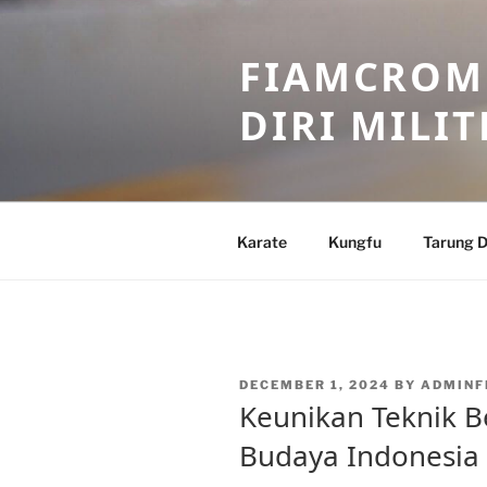
Skip
to
FIAMCROME
content
DIRI MILIT
Karate
Kungfu
Tarung D
POSTED
DECEMBER 1, 2024
BY
ADMINF
ON
Keunikan Teknik B
Budaya Indonesia