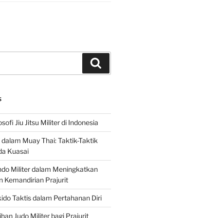
Search
S
sofi Jiu Jitsu Militer di Indonesia
f dalam Muay Thai: Taktik-Taktik
da Kuasai
do Militer dalam Meningkatkan
n Kemandirian Prajurit
ido Taktis dalam Pertahanan Diri
han Judo Militer bagi Prajurit