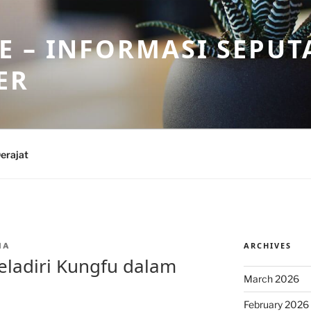
 – INFORMASI SEPUT
ER
erajat
ARCHIVES
IA
eladiri Kungfu dalam
March 2026
February 2026