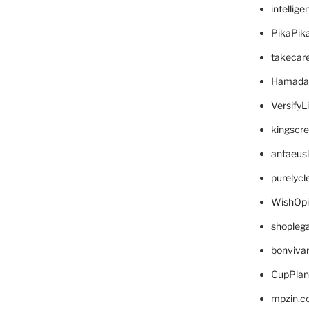
intellig
PikaPik
takecar
Hamada
VersifyL
kingscr
antaeus
purelyc
WishOp
shopleg
bonviva
CupPlan
mpzin.c