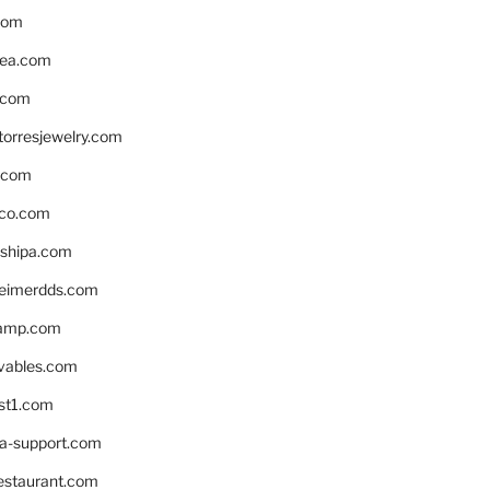
com
ea.com
.com
torresjewelry.com
s.com
ico.com
shipa.com
eimerdds.com
camp.com
ivables.com
st1.com
la-support.com
estaurant.com