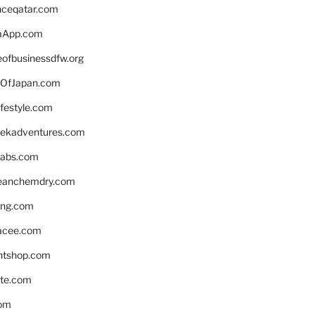
enceqatar.com
aApp.com
eofbusinessdfw.org
OfJapan.com
ifestyle.com
eekadventures.com
labs.com
leanchemdry.com
ing.com
acee.com
ntshop.com
te.com
om