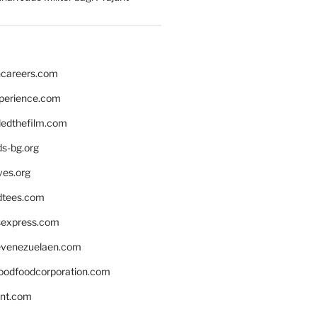
hcareers.com
xperience.com
edthefilm.com
ds-bg.org
ves.org
tees.com
rsexpress.com
venezuelaen.com
oodfoodcorporation.com
nnt.com