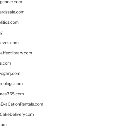
gender.com
ardssale.com
litics.com
rg
neves.com
ffectlibrary.com
ns.com
yoganj.com
rceblogs.com
ames365.com
EvaCationRentals.com
rCakeDelivery.com
.com