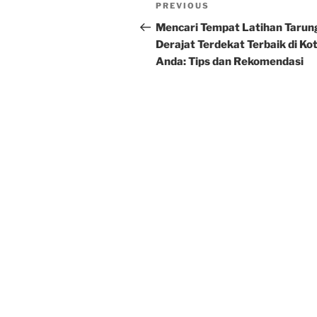
Post
Previous
PREVIOUS
navigation
Post
Mencari Tempat Latihan Tarun
Derajat Terdekat Terbaik di Ko
Anda: Tips dan Rekomendasi