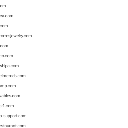
com
ea.com
.com
torresjewelry.com
s.com
ico.com
shipa.com
eimerdds.com
camp.com
ivables.com
st1.com
la-support.com
estaurant.com