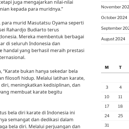
 tetapi juga mengajarkan nilai-nilai
November 20
ranian kepada para muridnya.”
October 2024
 para murid Masutatsu Oyama seperti
September 20
sei Rahardjo Budiarto terus
donesia. Mereka membentuk berbagai
August 2024
ar di seluruh Indonesia dan
e handal yang berhasil meraih prestasi
ternasional.
M
T
, “Karate bukan hanya sekedar bela
an filosofi hidup. Melalui latihan karate,
 diri, meningkatkan kedisiplinan, dan
3
4
yang membuat karate begitu
10
11
17
18
us bela diri karate di Indonesia ini
24
25
nya semangat dan dedikasi dalam
31
a bela diri. Melalui perjuangan dan