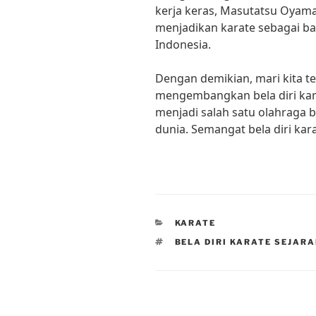
kerja keras, Masutatsu Oyama
menjadikan karate sebagai ba
Indonesia.
Dengan demikian, mari kita t
mengembangkan bela diri kara
menjadi salah satu olahraga be
dunia. Semangat bela diri kar
CATEGORIES
KARATE
TAGS
BELA DIRI KARATE SEJAR