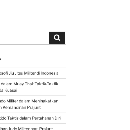
Search
S
sofi Jiu Jitsu Militer di Indonesia
f dalam Muay Thai: Taktik-Taktik
da Kuasai
do Militer dalam Meningkatkan
n Kemandirian Prajurit
ido Taktis dalam Pertahanan Diri
han Judo Militer bagi Prajurit