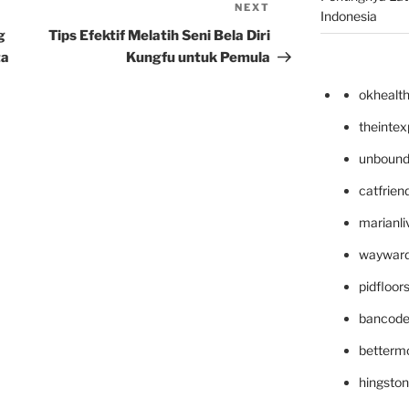
NEXT
Next
Indonesia
Post
g
Tips Efektif Melatih Seni Bela Diri
ta
Kungfu untuk Pemula
okhealt
theinte
unbound
catfrien
marianli
wayward
pidfloo
bancode
betterm
hingsto