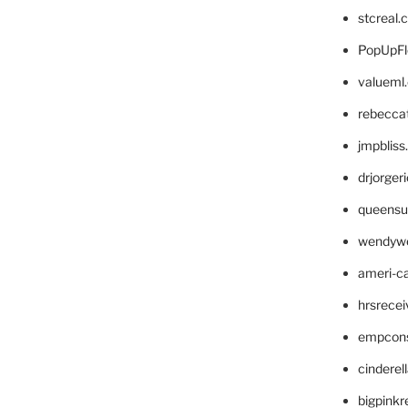
stcreal.
PopUpFl
valueml
rebecca
jmpblis
drjorger
queensu
wendyw
ameri-
hrsrece
empcon
cinderel
bigpinkr