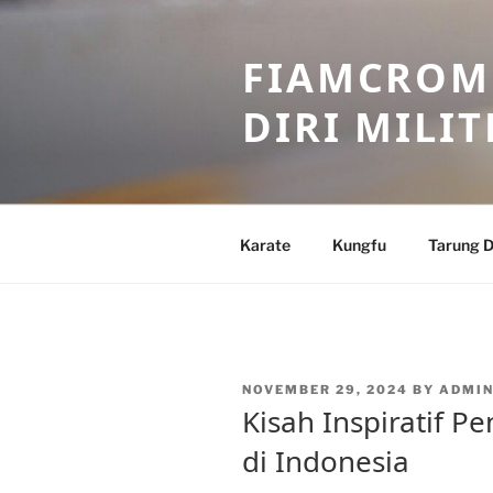
Skip
to
FIAMCROME
content
DIRI MILIT
Karate
Kungfu
Tarung D
POSTED
NOVEMBER 29, 2024
BY
ADMIN
ON
Kisah Inspiratif Pe
di Indonesia