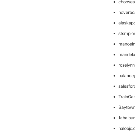
choosea
hoverbo
alaskapo
stsmp.o
manoel
mandelae
roselyn
balance
salesfo
TrainG
Baytown
Jabalpu
halobjd