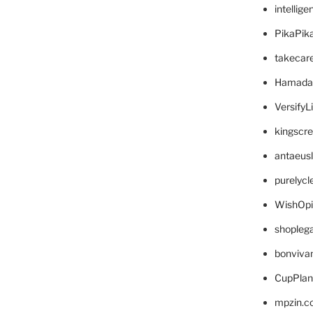
intellig
PikaPik
takecar
Hamada
VersifyL
kingscr
antaeus
purelyc
WishOp
shopleg
bonviva
CupPlan
mpzin.c