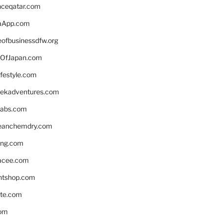
enceqatar.com
aApp.com
eofbusinessdfw.org
OfJapan.com
ifestyle.com
eekadventures.com
labs.com
leanchemdry.com
ing.com
acee.com
ntshop.com
te.com
om