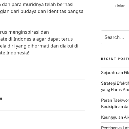
 dan para muridnya telah berhasil
« Mar
gian dari budaya dan identitas bangsa
erus menginspirasi dan
Search
te di Indonesia agar dapat terus
for:
la diri yang dihormati dan diakui di
ate Indonesia!
RECENT POST
Sejarah dan Filo
Strategi Efekti
yang Harus An
AH
Peran Taekwon
Kedisiplinan da
Keunggulan Aik
Pentingnya Lati