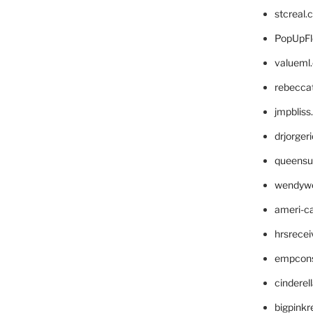
stcreal.
PopUpFl
valueml
rebecca
jmpblis
drjorger
queensu
wendyw
ameri-
hrsrece
empcon
cinderel
bigpinkr