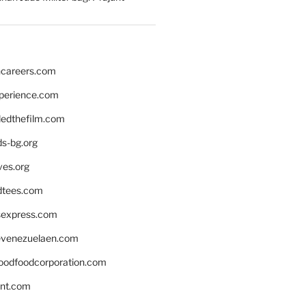
hcareers.com
xperience.com
edthefilm.com
ds-bg.org
ves.org
tees.com
rsexpress.com
venezuelaen.com
oodfoodcorporation.com
nnt.com