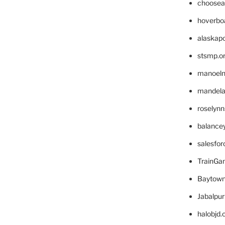
choosea
hoverbo
alaskapo
stsmp.o
manoel
mandelae
roselyn
balance
salesfo
TrainG
Baytown
Jabalpu
halobjd