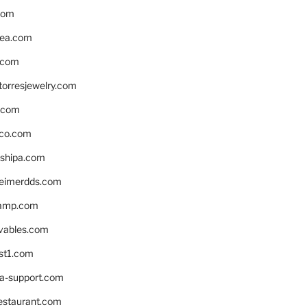
com
ea.com
.com
torresjewelry.com
s.com
ico.com
shipa.com
eimerdds.com
camp.com
ivables.com
st1.com
la-support.com
estaurant.com