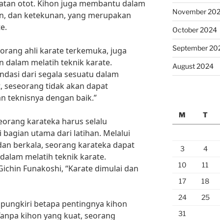
uatan otot. Kihon juga membantu dalam
November 20
in, dan ketekunan, yang merupakan
e.
October 2024
September 20
orang ahli karate terkemuka, juga
dalam melatih teknik karate.
August 2024
ndasi dari segala sesuatu dalam
, seseorang tidak akan dapat
 teknisnya dengan baik.”
M
T
seorang karateka harus selalu
agian utama dari latihan. Melalui
dan berkala, seorang karateka dapat
3
4
alam melatih teknik karate.
10
11
ichin Funakoshi, “Karate dimulai dan
17
18
24
25
dipungkiri betapa pentingnya kihon
31
Tanpa kihon yang kuat, seorang