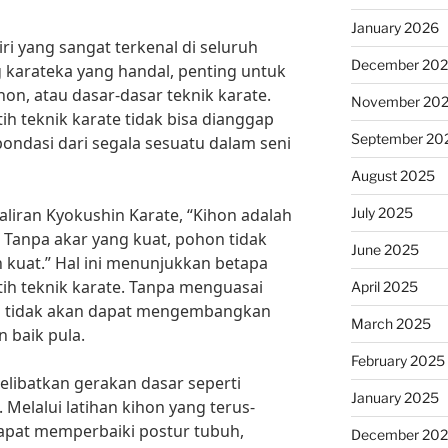
January 2026
ri yang sangat terkenal di seluruh
December 20
 karateka yang handal, penting untuk
n, atau dasar-dasar teknik karate.
November 20
h teknik karate tidak bisa dianggap
September 20
pondasi dari segala sesuatu dalam seni
August 2025
July 2025
liran Kyokushin Karate, “Kihon adalah
 Tanpa akar yang kuat, pohon tidak
June 2025
 kuat.” Hal ini menunjukkan betapa
ih teknik karate. Tanpa menguasai
April 2025
ng tidak akan dapat mengembangkan
March 2025
 baik pula.
February 2025
elibatkan gerakan dasar seperti
January 2025
 Melalui latihan kihon yang terus-
apat memperbaiki postur tubuh,
December 20