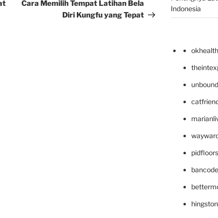
Post
at
Cara Memilih Tempat Latihan Bela
Indonesia
Diri Kungfu yang Tepat
okhealt
theinte
unbound
catfrien
marianli
wayward
pidfloo
bancode
betterm
hingsto