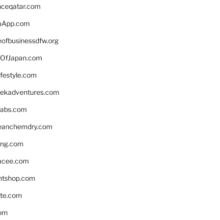
enceqatar.com
aApp.com
eofbusinessdfw.org
OfJapan.com
ifestyle.com
eekadventures.com
labs.com
leanchemdry.com
ing.com
acee.com
ntshop.com
te.com
om