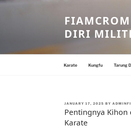
Skip
to
FIAMCROME
content
DIRI MILIT
Karate
Kungfu
Tarung D
POSTED
JANUARY 17, 2025
BY
ADMINF
ON
Pentingnya Kihon 
Karate