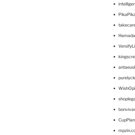
intellig
PikaPik
takecar
Hamada
VersifyL
kingscr
antaeus
purelyc
WishOp
shopleg
bonviva
CupPlan
mpzin.c