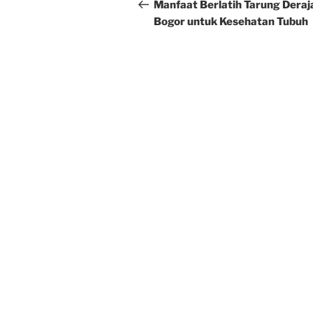
navigation
Post
Manfaat Berlatih Tarung Deraj
Bogor untuk Kesehatan Tubuh