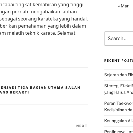
ncapai tingkat kemahiran yang tinggi
« Mar
, jangan pernah mengabaikan latihan
sebagai seorang karateka yang handal.
mberikan pemahaman yang lebih dalam
am melatih teknik karate. Selamat
Search
for:
RECENT POST
Sejarah dan Filo
Strategi Efekti
MENJADI TIGA BAGIAN UTAMA SALAH
yang Harus An
ANG BERARTI
Peran Taekwon
Kedisiplinan da
Keunggulan Aik
NEXT
Next
Pentingnya Lati