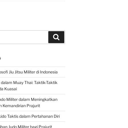
Search
S
sofi Jiu Jitsu Militer di Indonesia
f dalam Muay Thai: Taktik-Taktik
da Kuasai
do Militer dalam Meningkatkan
n Kemandirian Prajurit
ido Taktis dalam Pertahanan Diri
han Judo Militer bagi Prajurit