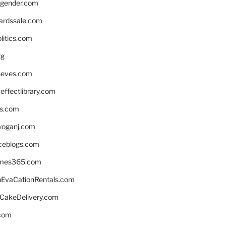
gender.com
ardssale.com
litics.com
rg
neves.com
ffectlibrary.com
ns.com
yoganj.com
rceblogs.com
ames365.com
EvaCationRentals.com
rCakeDelivery.com
.com