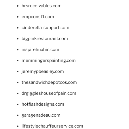
hrsreceivables.com
empconst1.com
cinderella-support.com
bigpinkrestaurant.com
inspirehuahin.com
memmingerspainting.com
jeremypbeasley.com
thesandwichdepotcos.com
drgiggleshouseofpain.com
hotflashdesigns.com
garagenadeau.com
lifestylechauffeurservice.com