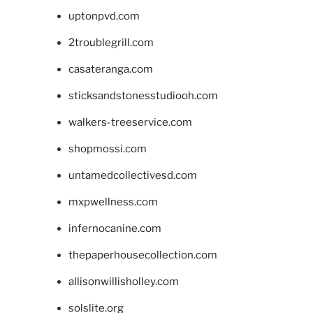
uptonpvd.com
2troublegrill.com
casateranga.com
sticksandstonesstudiooh.com
walkers-treeservice.com
shopmossi.com
untamedcollectivesd.com
mxpwellness.com
infernocanine.com
thepaperhousecollection.com
allisonwillisholley.com
solslite.org