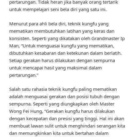
pertarungan. Tidak heran jika banyak orang tertarik
untuk mempelajari seni bela diri yang satu ini.
Menurut para ahli bela diri, teknik kungfu yang
mematikan membutuhkan latihan yang keras dan
konsisten. Seperti yang dikatakan oleh Grandmaster Ip
Man, “Untuk menguasai kungfu yang mematikan,
dibutuhkan kesabaran dan ketekunan dalam berlatih.
Setiap gerakan harus dilakukan dengan sempurna
untuk mencapai hasil yang maksimal dalam
pertarungan.”
Salah satu rahasia teknik kungfu paling mematikan
adalah menguasai gerakan dan posisi tubuh dengan
sempurna. Seperti yang diungkapkan oleh Master
Wong Fei Hung, “Gerakan kungfu harus dilakukan
dengan kecepatan dan presisi yang tinggi. Hal ini akan
membuat lawan sulit untuk menghindari serangan kita
dan memungkinkan kita untuk bertahan dalam