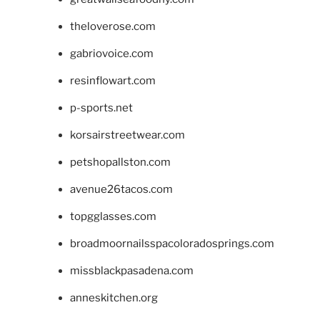
theloverose.com
gabriovoice.com
resinflowart.com
p-sports.net
korsairstreetwear.com
petshopallston.com
avenue26tacos.com
topgglasses.com
broadmoornailsspacoloradosprings.com
missblackpasadena.com
anneskitchen.org