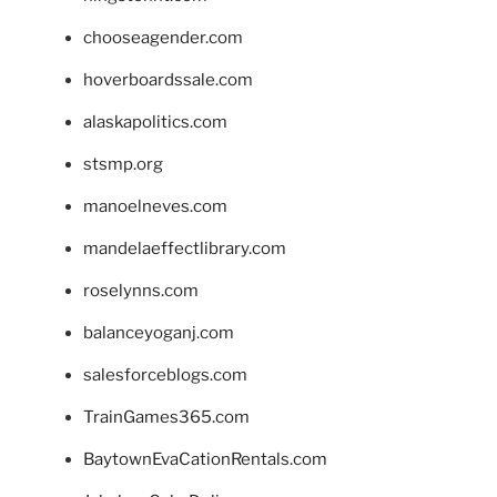
chooseagender.com
hoverboardssale.com
alaskapolitics.com
stsmp.org
manoelneves.com
mandelaeffectlibrary.com
roselynns.com
balanceyoganj.com
salesforceblogs.com
TrainGames365.com
BaytownEvaCationRentals.com