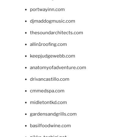
portwayinn.com
djmaddogmusic.com
thesoundarchitects.com
allin1roofing.com
keepjudgewebb.com
anatomyofadventure.com
drivancastillo.com
cmmedspa.com
midletontkd.com
gardensandgrills.com
basilfoodwine.com