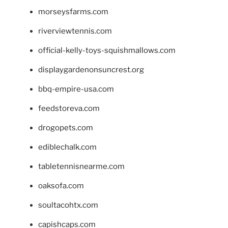
morseysfarms.com
riverviewtennis.com
official-kelly-toys-squishmallows.com
displaygardenonsuncrest.org
bbq-empire-usa.com
feedstoreva.com
drogopets.com
ediblechalk.com
tabletennisnearme.com
oaksofa.com
soultacohtx.com
capishcaps.com