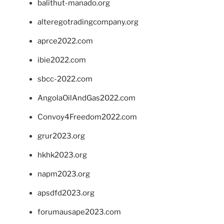
balithut-manado.org
alteregotradingcompany.org
aprce2022.com
ibie2022.com
sbcc-2022.com
AngolaOilAndGas2022.com
Convoy4Freedom2022.com
grur2023.org
hkhk2023.org
napm2023.org
apsdfd2023.org
forumausape2023.com