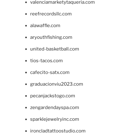
valenciamarketytaqueria.com
reefrecordsllc.com
alawaffle.com
aryouthfishing.com
united-basketball.com
tios-tacos.com
cafecito-satx.com
graduacionviu2023.com
pecanjackstogo.com
zengardendayspa.com
sparklejewelryinc.com
ironcladtattoostudio.com