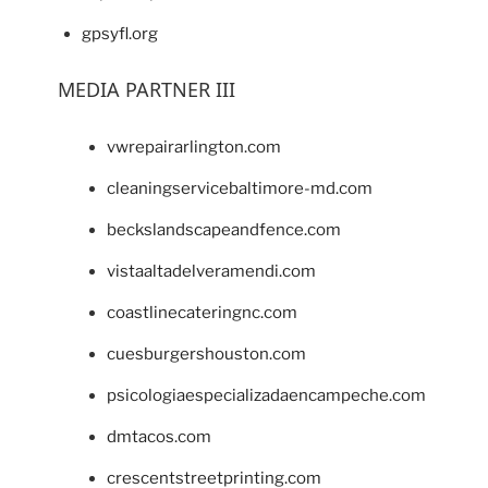
gpsyfl.org
MEDIA PARTNER III
vwrepairarlington.com
cleaningservicebaltimore-md.com
beckslandscapeandfence.com
vistaaltadelveramendi.com
coastlinecateringnc.com
cuesburgershouston.com
psicologiaespecializadaencampeche.com
dmtacos.com
crescentstreetprinting.com