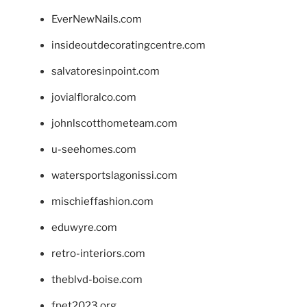
EverNewNails.com
insideoutdecoratingcentre.com
salvatoresinpoint.com
jovialfloralco.com
johnlscotthometeam.com
u-seehomes.com
watersportslagonissi.com
mischieffashion.com
eduwyre.com
retro-interiors.com
theblvd-boise.com
fpet2023.org