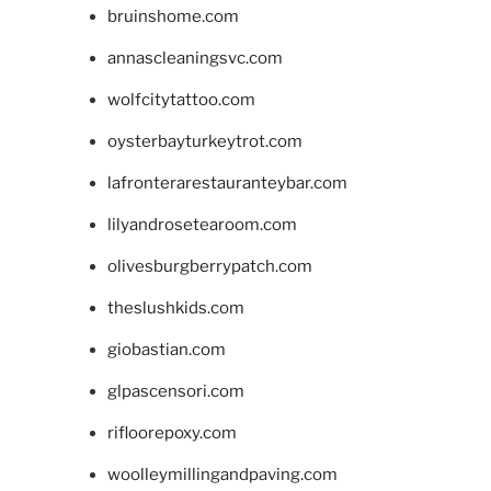
bruinshome.com
annascleaningsvc.com
wolfcitytattoo.com
oysterbayturkeytrot.com
lafronterarestauranteybar.com
lilyandrosetearoom.com
olivesburgberrypatch.com
theslushkids.com
giobastian.com
glpascensori.com
rifloorepoxy.com
woolleymillingandpaving.com