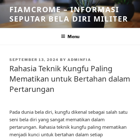
Skip
FIAMCROME – INFORMASI
to
SEPUTAR BELA DIRI MILITER
content
Menu
POSTED
SEPTEMBER 13, 2024
BY
ADMINFIA
ON
Rahasia Teknik Kungfu Paling
Mematikan untuk Bertahan dalam
Pertarungan
Pada dunia bela diri, kungfu dikenal sebagai salah satu
seni bela diri yang sangat mematikan dalam
pertarungan. Rahasia teknik kungfu paling mematikan
menjadi kunci untuk bertahan dalam setiap