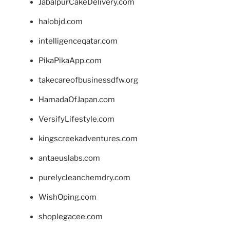
JabalpurCakeDelivery.com
halobjd.com
intelligenceqatar.com
PikaPikaApp.com
takecareofbusinessdfw.org
HamadaOfJapan.com
VersifyLifestyle.com
kingscreekadventures.com
antaeuslabs.com
purelycleanchemdry.com
WishOping.com
shoplegacee.com