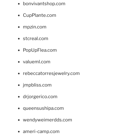
bonvivantshop.com
CupPlante.com
mpzin.com
stcreal.com
PopUpFlea.com
valueml.com
rebeccatorresjewelry.com
jmpbliss.com
drjorgerico.com
queensushipa.com
wendyweimerdds.com
ameri-camp.com