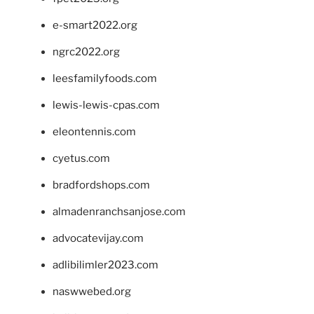
e-smart2022.org
ngrc2022.org
leesfamilyfoods.com
lewis-lewis-cpas.com
eleontennis.com
cyetus.com
bradfordshops.com
almadenranchsanjose.com
advocatevijay.com
adlibilimler2023.com
naswwebed.org