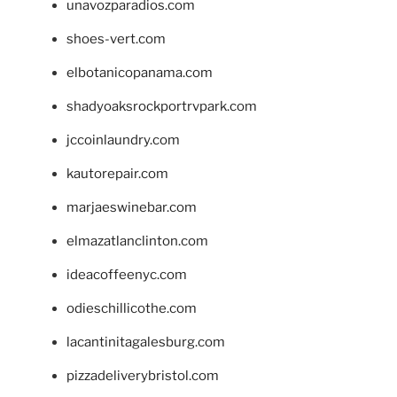
unavozparadios.com
shoes-vert.com
elbotanicopanama.com
shadyoaksrockportrvpark.com
jccoinlaundry.com
kautorepair.com
marjaeswinebar.com
elmazatlanclinton.com
ideacoffeenyc.com
odieschillicothe.com
lacantinitagalesburg.com
pizzadeliverybristol.com