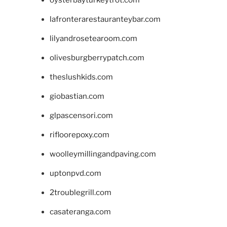
oysterbayturkeytrot.com
lafronterarestauranteybar.com
lilyandrosetearoom.com
olivesburgberrypatch.com
theslushkids.com
giobastian.com
glpascensori.com
rifloorepoxy.com
woolleymillingandpaving.com
uptonpvd.com
2troublegrill.com
casateranga.com