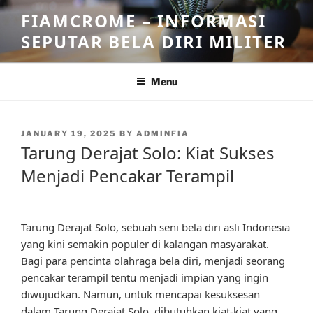
Skip
FIAMCROME – INFORMASI
to
SEPUTAR BELA DIRI MILITER
content
Menu
POSTED
JANUARY 19, 2025
BY
ADMINFIA
ON
Tarung Derajat Solo: Kiat Sukses
Menjadi Pencakar Terampil
Tarung Derajat Solo, sebuah seni bela diri asli Indonesia
yang kini semakin populer di kalangan masyarakat.
Bagi para pencinta olahraga bela diri, menjadi seorang
pencakar terampil tentu menjadi impian yang ingin
diwujudkan. Namun, untuk mencapai kesuksesan
dalam Tarung Derajat Solo, dibutuhkan kiat-kiat yang