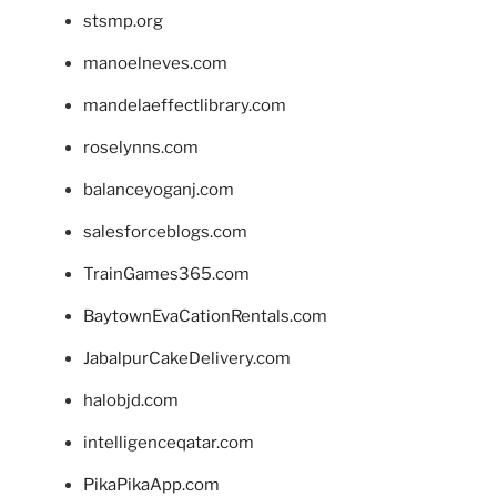
stsmp.org
manoelneves.com
mandelaeffectlibrary.com
roselynns.com
balanceyoganj.com
salesforceblogs.com
TrainGames365.com
BaytownEvaCationRentals.com
JabalpurCakeDelivery.com
halobjd.com
intelligenceqatar.com
PikaPikaApp.com