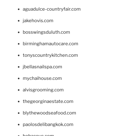
aguadulce-countryfair.com
jakehovis.com
bosswingsduluth.com
birminghamautocare.com
tonyscountrykitchen.com
jbellasnailspa.com
mychaihouse.com
alvisgrooming.com
thegeorginaestate.com
blythewoodseafood.com
paolosdelibangkok.com
bobacove.com