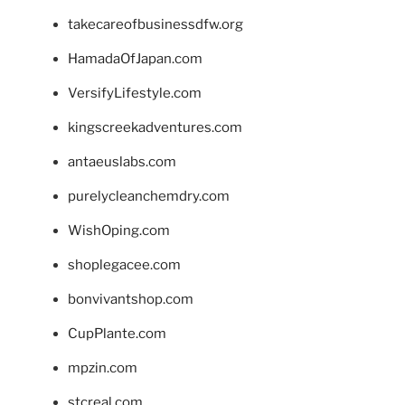
takecareofbusinessdfw.org
HamadaOfJapan.com
VersifyLifestyle.com
kingscreekadventures.com
antaeuslabs.com
purelycleanchemdry.com
WishOping.com
shoplegacee.com
bonvivantshop.com
CupPlante.com
mpzin.com
stcreal.com