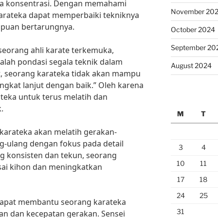
uga konsentrasi. Dengan memahami
November 20
karateka dapat memperbaiki tekniknya
uan bertarungnya.
October 2024
September 20
eorang ahli karate terkemuka,
lah pondasi segala teknik dalam
August 2024
t, seorang karateka tidak akan mampu
ngkat lanjut dengan baik.” Oleh karena
ateka untuk terus melatih dan
.
M
T
 karateka akan melatih gerakan-
g-ulang dengan fokus pada detail
3
4
ng konsisten dan tekun, seorang
10
11
ai kihon dan meningkatkan
17
18
24
25
a dapat membantu seorang karateka
31
an dan kecepatan gerakan. Sensei