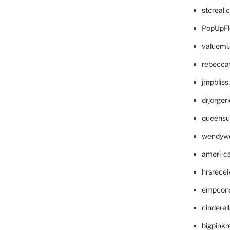
stcreal.
PopUpFl
valueml
rebecca
jmpblis
drjorger
queensu
wendyw
ameri-
hrsrece
empcon
cinderel
bigpinkr