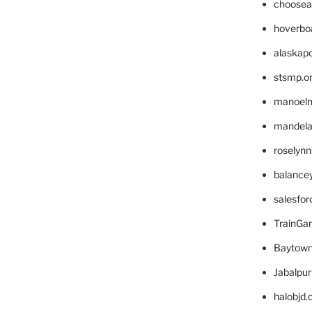
choosea
hoverbo
alaskapo
stsmp.o
manoel
mandelae
roselyn
balance
salesfo
TrainG
Baytown
Jabalpu
halobjd