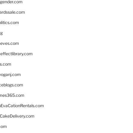
gender.com
ardssale.com
litics.com
rg
neves.com
ffectlibrary.com
ns.com
yoganj.com
rceblogs.com
ames365.com
EvaCationRentals.com
rCakeDelivery.com
.com