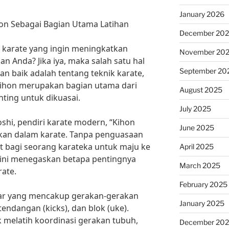
January 2026
on Sebagai Bagian Utama Latihan
December 20
 karate yang ingin meningkatkan
November 20
 Anda? Jika iya, maka salah satu hal
September 20
n baik adalah tentang teknik karate,
ihon merupakan bagian utama dari
August 2025
nting untuk dikuasai.
July 2025
shi, pendiri karate modern, “Kihon
June 2025
akan dalam karate. Tanpa penguasaan
it bagi seorang karateka untuk maju ke
April 2025
al ini menegaskan betapa pentingnya
March 2025
ate.
February 2025
sar yang mencakup gerakan-gerakan
January 2025
 tendangan (kicks), dan blok (uke).
k melatih koordinasi gerakan tubuh,
December 20