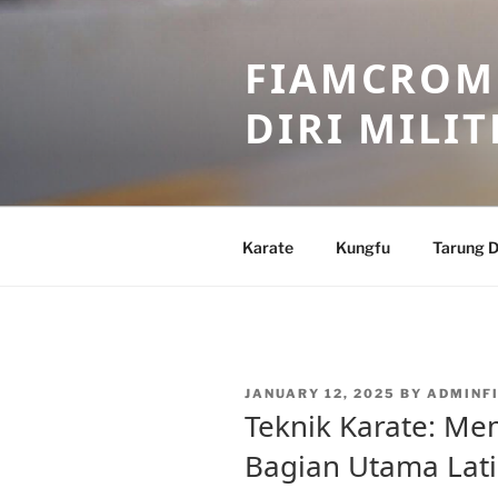
Skip
to
FIAMCROME
content
DIRI MILIT
Karate
Kungfu
Tarung D
POSTED
JANUARY 12, 2025
BY
ADMINF
ON
Teknik Karate: M
Bagian Utama Lat