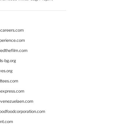
hcareers.com
xperience.com
edthefilm.com
ds-bg.org
ves.org
tees.com
rsexpress.com
venezuelaen.com
oodfoodcorporation.com
nnt.com