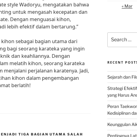
rate style Wadoryu, mengatakan bahwa
« Mar
penting untuk mengasah kecepatan dan
rate. Dengan menguasai kihon,
i lebih efektif dalam bertarung.”
Search
ihon sebagai bagian utama dari
for:
ing bagi seorang karateka yang ingin
nik dan keahliannya. Dengan
lam melatih kihon, seorang karateka
RECENT POST
m menjalani perjalanan karatenya. Jadi,
Sejarah dan Filo
atihan kihon dalam pengembangan
mat berlatih!
Strategi Efekti
yang Harus An
Peran Taekwon
Kedisiplinan da
Keunggulan Aik
MENJADI TIGA BAGIAN UTAMA SALAH
Pentingnya Lati