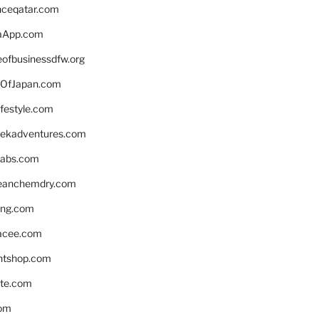
enceqatar.com
aApp.com
eofbusinessdfw.org
OfJapan.com
ifestyle.com
eekadventures.com
labs.com
leanchemdry.com
ing.com
acee.com
ntshop.com
te.com
om