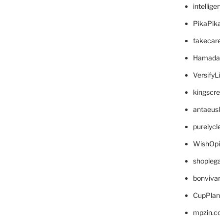
intellig
PikaPik
takecar
Hamada
VersifyL
kingscr
antaeus
purelyc
WishOp
shopleg
bonviva
CupPlan
mpzin.c