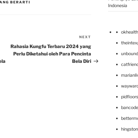
ANG BERARTI
Indonesia
okhealt
NEXT
Next
theinte
Post
Rahasia Kungfu Terbaru 2024 yang
unbound
Perlu Diketahui oleh Para Pencinta
ela
Bela Diri
catfrien
marianli
wayward
pidfloo
bancode
betterm
hingsto