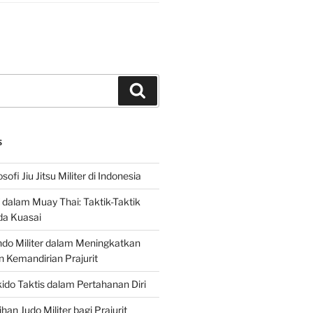
Search
S
sofi Jiu Jitsu Militer di Indonesia
f dalam Muay Thai: Taktik-Taktik
da Kuasai
do Militer dalam Meningkatkan
n Kemandirian Prajurit
ido Taktis dalam Pertahanan Diri
han Judo Militer bagi Prajurit