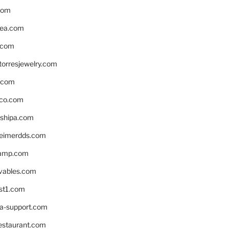
com
ea.com
.com
torresjewelry.com
s.com
ico.com
shipa.com
eimerdds.com
camp.com
ivables.com
st1.com
la-support.com
estaurant.com