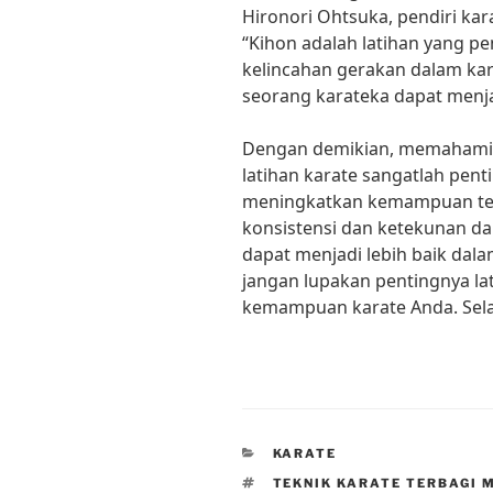
Hironori Ohtsuka, pendiri ka
“Kihon adalah latihan yang 
kelincahan gerakan dalam ka
seorang karateka dapat menjad
Dengan demikian, memahami k
latihan karate sangatlah pent
meningkatkan kemampuan tek
konsistensi dan ketekunan da
dapat menjadi lebih baik dala
jangan lupakan pentingnya l
kemampuan karate Anda. Sela
CATEGORIES
KARATE
TAGS
TEKNIK KARATE TERBAGI 